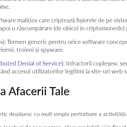
alse.
tware malițios care criptează fișierele de pe siste
r apoi o răscumpărare (de obicei în criptomonede) 
s):
Termen generic pentru orice software concepu
viermi, troieni și spyware.
ibuted Denial of Service):
Infractorii copleșesc se
nd accesul utilizatorilor legitimi la site-uri web s
 Afacerii Tale
ic depășesc cu mult simpla perturbare a activității.