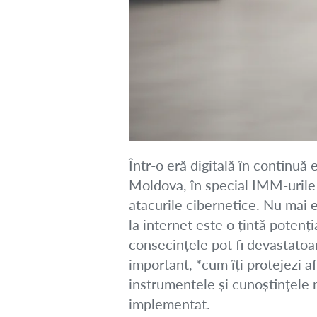
Într-o eră digitală în continuă
Moldova, în special IMM-urile ș
atacurile cibernetice. Nu mai 
la internet este o țintă potenț
consecințele pot fi devastatoar
important, *cum îți protejezi 
instrumentele și cunoștințele n
implementat.