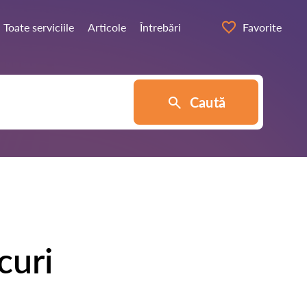
Toate serviciile
Articole
Întrebări
Favorite
Caută
curi