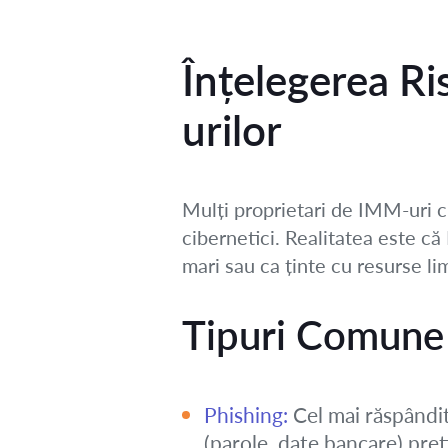
Înțelegerea Ri
urilor
Mulți proprietari de IMM-uri cr
cibernetici. Realitatea este c
mari sau ca ținte cu resurse li
Tipuri Comune 
Phishing:
Cel mai răspândit 
(parole, date bancare) preti