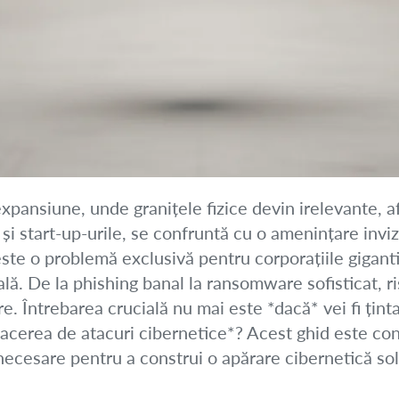
 expansiune, unde granițele fizice devin irelevante, 
i start-up-urile, se confruntă cu o amenințare invizi
este o problemă exclusivă pentru corporațiile gigant
ială. De la phishing banal la ransomware sofisticat, 
e. Întrebarea crucială nu mai este *dacă* vei fi ținta
afacerea de atacuri cibernetice*? Acest ghid este co
ecesare pentru a construi o apărare cibernetică soli