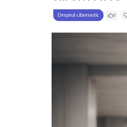
Dreptul cibernetic
0