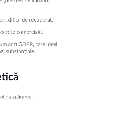
 (pierderi de vânzări,
ri, dificil de recuperat.
 secrete comerciale.
um ar fi GDPR, care, deși
zi substanțiale.
etică
solida apărarea.