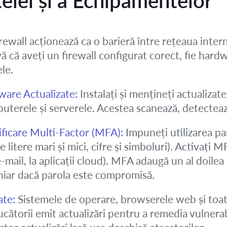
elei și a Echipamentelor
rewall acționează ca o barieră între rețeaua intern
-vă că aveți un firewall configurat corect, fie hardw
le.
lware Actualizate:
Instalați și mențineți actualizate 
terele și serverele. Acestea scanează, detectează
ificare Multi-Factor (MFA):
Impuneți utilizarea p
litere mari și mici, cifre și simboluri). Activați 
mail, la aplicații cloud). MFA adaugă un al doilea 
chiar dacă parola este compromisă.
ate:
Sistemele de operare, browserele web și toate
cătorii emit actualizări pentru a remedia vulnerab