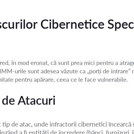
scurilor Cibernetice Spe
ed, în mod eronat, că sunt prea mici pentru a atrage
ă IMM-urile sunt adesea văzute ca „porți de intrare” 
mitate pentru apărare, ceea ce le face vulnerabile.
de Atacuri
tip de atac, unde infractorii cibernetici încearcă 
nzând a fi entități de încredere (bănci, furnizori,