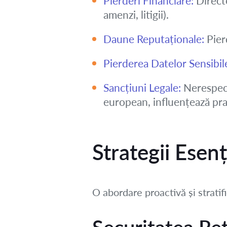
Pierderi Financiare:
Directe
amenzi, litigii).
Daune Reputaționale:
Pierd
Pierderea Datelor Sensibil
Sancțiuni Legale:
Nerespect
european, influențează pra
Strategii Esen
O abordare proactivă și stratif