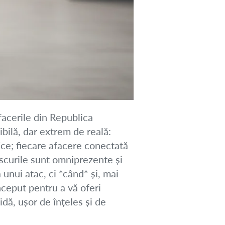
afacerile din Republica
bilă, dar extrem de reală:
ice; fiecare afacere conectată
riscurile sunt omniprezente și
 unui atac, ci *când* și, mai
nceput pentru a vă oferi
dă, ușor de înțeles și de