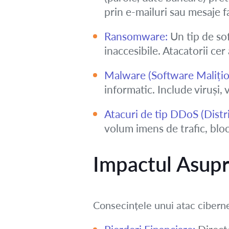
prin e-mailuri sau mesaje f
Ransomware:
Un tip de sof
inaccesibile. Atacatorii ce
Malware (Software Malițio
informatic. Include viruși, 
Atacuri de tip DDoS (Distr
volum imens de trafic, blocâ
Impactul Asupra
Consecințele unui atac cibernet