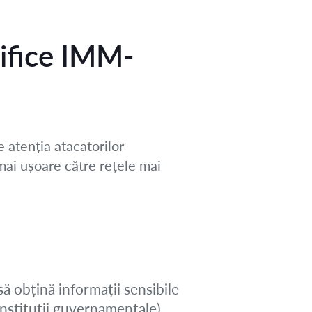
cifice IMM-
 atenția atacatorilor
mai ușoare către rețele mai
să obțină informații sensibile
 instituții guvernamentale)