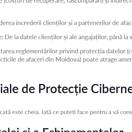
 (costuri de recuperare, răscumpărări) și indirecte
erea încrederii clienților și a partenerilor de aface
e:
De la datele clienților și ale angajaților, până la
area reglementărilor privind protecția datelor (c
cticile de afaceri din Moldova) poate atrage amen
țiale de Protecție Cibern
icată este cheia. Iată ce puteți face pentru a vă con