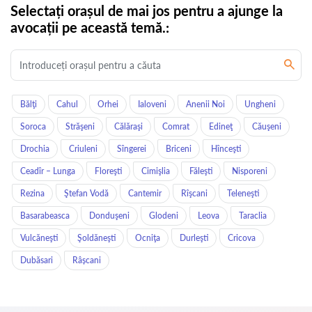
Selectați orașul de mai jos pentru a ajunge la
avocații pe această temă.:
Bălţi
Cahul
Orhei
Ialoveni
Anenii Noi
Ungheni
Soroca
Străşeni
Călăraşi
Comrat
Edineţ
Căuşeni
Drochia
Criuleni
Sîngerei
Briceni
Hînceşti
Ceadîr – Lunga
Floreşti
Cimişlia
Făleşti
Nisporeni
Rezina
Ştefan Vodă
Cantemir
Rîşcani
Teleneşti
Basarabeasca
Donduşeni
Glodeni
Leova
Taraclia
Vulcăneşti
Şoldăneşti
Ocniţa
Durleşti
Cricova
Dubăsari
Râșcani