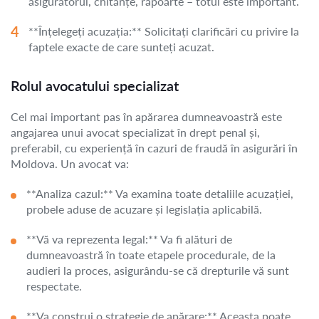
asiguratorul, chitanțe, rapoarte – totul este important.
**Înțelegeți acuzația:** Solicitați clarificări cu privire la
faptele exacte de care sunteți acuzat.
Rolul avocatului specializat
Cel mai important pas în apărarea dumneavoastră este
angajarea unui avocat specializat în drept penal și,
preferabil, cu experiență în cazuri de fraudă în asigurări în
Moldova. Un avocat va:
**Analiza cazul:** Va examina toate detaliile acuzației,
probele aduse de acuzare și legislația aplicabilă.
**Vă va reprezenta legal:** Va fi alături de
dumneavoastră în toate etapele procedurale, de la
audieri la proces, asigurându-se că drepturile vă sunt
respectate.
**Va construi o strategie de apărare:** Aceasta poate