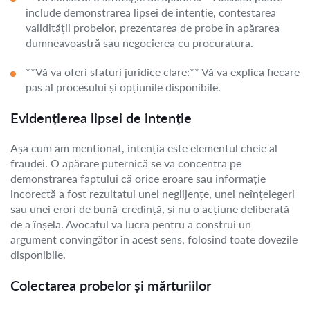
include demonstrarea lipsei de intenție, contestarea
validității probelor, prezentarea de probe în apărarea
dumneavoastră sau negocierea cu procuratura.
**Vă va oferi sfaturi juridice clare:** Vă va explica fiecare
pas al procesului și opțiunile disponibile.
Evidențierea lipsei de intenție
Așa cum am menționat, intenția este elementul cheie al
fraudei. O apărare puternică se va concentra pe
demonstrarea faptului că orice eroare sau informație
incorectă a fost rezultatul unei neglijențe, unei neînțelegeri
sau unei erori de bună-credință, și nu o acțiune deliberată
de a înșela. Avocatul va lucra pentru a construi un
argument convingător în acest sens, folosind toate dovezile
disponibile.
Colectarea probelor și mărturiilor