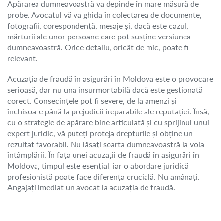
Apărarea dumneavoastră va depinde în mare măsură de
probe. Avocatul vă va ghida în colectarea de documente,
fotografii, corespondență, mesaje și, dacă este cazul,
mărturii ale unor persoane care pot susține versiunea
dumneavoastră. Orice detaliu, oricât de mic, poate fi
relevant.
Acuzația de fraudă în asigurări în Moldova este o provocare
serioasă, dar nu una insurmontabilă dacă este gestionată
corect. Consecințele pot fi severe, de la amenzi și
închisoare până la prejudicii ireparabile ale reputației. Însă,
cu o strategie de apărare bine articulată și cu sprijinul unui
expert juridic, vă puteți proteja drepturile și obține un
rezultat favorabil. Nu lăsați soarta dumneavoastră la voia
întâmplării. În fața unei acuzații de fraudă în asigurări în
Moldova, timpul este esențial, iar o abordare juridică
profesionistă poate face diferența crucială. Nu amânați.
Angajați imediat un avocat la acuzația de fraudă.