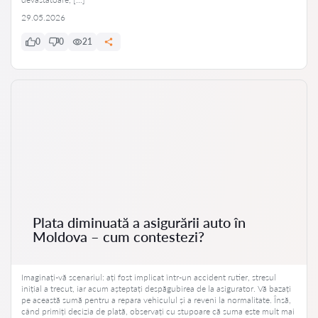
29.05.2026
0
0
21
Plata diminuată a asigurării auto în
Moldova – cum contestezi?
Imaginați-vă scenariul: ați fost implicat într-un accident rutier, stresul
inițial a trecut, iar acum așteptați despăgubirea de la asigurator. Vă bazați
pe această sumă pentru a repara vehiculul și a reveni la normalitate. Însă,
când primiți decizia de plată, observați cu stupoare că suma este mult mai