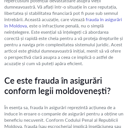
repercusiuni potențial devastatoare asupra vieții
dumneavoastră. Vă aflați într-o situație în care reputația,
libertatea și stabilitatea financiară pot fi puse sub semnul
întrebării. Această acuzație, care vizează
frauda în asigurări
în Moldova
, este o infracțiune penală, nu o simplă
neînțelegere. Este esențial să înțelegeți că abordarea
corectă și rapidă este cheia pentru a vă proteja drepturile și
pentru a naviga prin complexitatea sistemului juridic. Acest
articol este ghidul dumneavoastră inițial, menit să vă ofere
o perspectivă clară asupra a ceea ce implică o astfel de
acuzație și cum vă puteți apăra eficient.
Ce este frauda în asigurări
conform legii moldovenești?
În esența sa, frauda în asigurări reprezintă acțiunea de a
induce în eroare o companie de asigurări pentru a obține un
beneficiu necuvenit. Conform Codului Penal al Republicii
Moldova, frauda (sau escrocheria) implică înșelăciunea sau