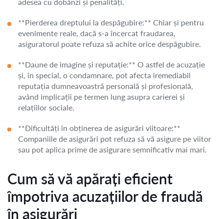
adesea cu dobânzi și penalități.
**Pierderea dreptului la despăgubire:** Chiar și pentru
evenimente reale, dacă s-a încercat fraudarea,
asiguratorul poate refuza să achite orice despăgubire.
**Daune de imagine și reputație:** O astfel de acuzație
și, în special, o condamnare, pot afecta iremediabil
reputația dumneavoastră personală și profesională,
având implicații pe termen lung asupra carierei și
relațiilor sociale.
**Dificultăți în obținerea de asigurări viitoare:**
Companiile de asigurări pot refuza să vă asigure pe viitor
sau pot aplica prime de asigurare semnificativ mai mari.
Cum să vă apărați eficient
împotriva acuzațiilor de fraudă
în asigurări