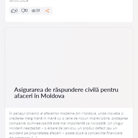
30.05.2026
0
0
39
Asigurarea de răspundere civilă pentru
afaceri în Moldova
În peisajul dinamic al afacerilor moderne din Moldova, unde inovația și
creșterea merg mână în mână cu o serie de riscuri imprevizibile, protejarea
companiei dumneavoastră este mai importantă ca niciodată. Un singur
incident neașteptat – o eroare de serviciu, un produs defect sau un
accident pe proprietatea afacerii – poate duce la consecințe financiare
devastatoare, […]