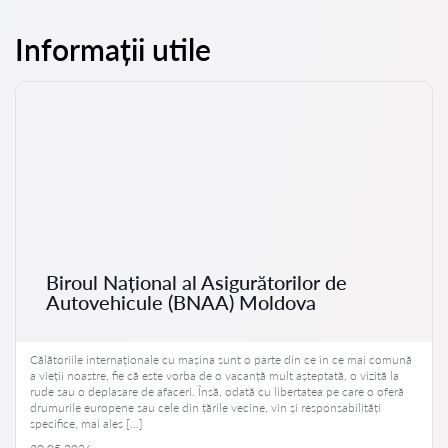
Informații utile
Biroul Național al Asigurătorilor de
Autovehicule (BNAA) Moldova
Călătoriile internaționale cu mașina sunt o parte din ce în ce mai comună
a vieții noastre, fie că este vorba de o vacanță mult așteptată, o vizită la
rude sau o deplasare de afaceri. Însă, odată cu libertatea pe care o oferă
drumurile europene sau cele din țările vecine, vin și responsabilități
specifice, mai ales […]