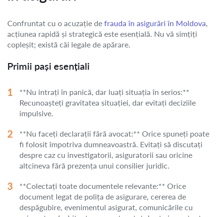
Confruntat cu o acuzație de
frauda în asigurări în Moldova
,
acțiunea rapidă și strategică este esențială. Nu vă simțiți
copleșit; există căi legale de apărare.
Primii pași esențiali
**Nu intrați în panică, dar luați situația în serios:**
Recunoașteți gravitatea situației, dar evitați deciziile
impulsive.
**Nu faceți declarații fără avocat:** Orice spuneți poate
fi folosit împotriva dumneavoastră. Evitați să discutați
despre caz cu investigatorii, asiguratorii sau oricine
altcineva fără prezența unui consilier juridic.
**Colectați toate documentele relevante:** Orice
document legat de polița de asigurare, cererea de
despăgubire, evenimentul asigurat, comunicările cu