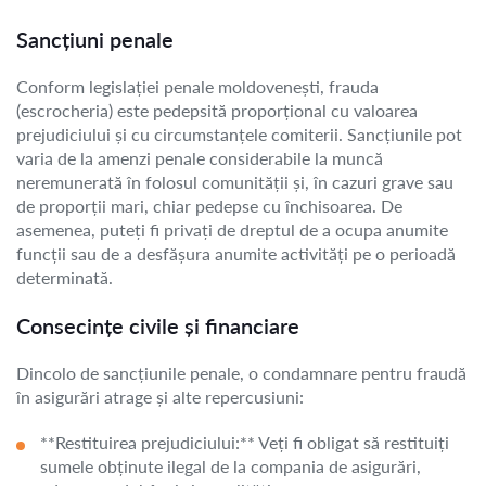
Sancțiuni penale
Conform legislației penale moldovenești, frauda
(escrocheria) este pedepsită proporțional cu valoarea
prejudiciului și cu circumstanțele comiterii. Sancțiunile pot
varia de la amenzi penale considerabile la muncă
neremunerată în folosul comunității și, în cazuri grave sau
de proporții mari, chiar pedepse cu închisoarea. De
asemenea, puteți fi privați de dreptul de a ocupa anumite
funcții sau de a desfășura anumite activități pe o perioadă
determinată.
Consecințe civile și financiare
Dincolo de sancțiunile penale, o condamnare pentru fraudă
în asigurări atrage și alte repercusiuni:
**Restituirea prejudiciului:** Veți fi obligat să restituiți
sumele obținute ilegal de la compania de asigurări,