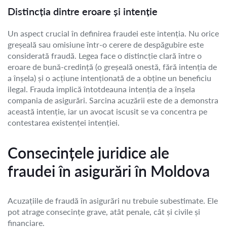
Distincția dintre eroare și intenție
Un aspect crucial în definirea fraudei este intenția. Nu orice
greșeală sau omisiune într-o cerere de despăgubire este
considerată fraudă. Legea face o distincție clară între o
eroare de bună-credință (o greșeală onestă, fără intenția de
a înșela) și o acțiune intenționată de a obține un beneficiu
ilegal. Frauda implică întotdeauna intenția de a înșela
compania de asigurări. Sarcina acuzării este de a demonstra
această intenție, iar un avocat iscusit se va concentra pe
contestarea existenței intenției.
Consecințele juridice ale
fraudei în asigurări în Moldova
Acuzațiile de fraudă în asigurări nu trebuie subestimate. Ele
pot atrage consecințe grave, atât penale, cât și civile și
financiare.