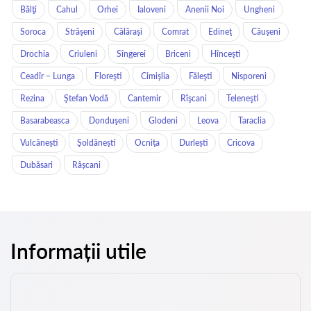
Bălţi
Cahul
Orhei
Ialoveni
Anenii Noi
Ungheni
Soroca
Străşeni
Călăraşi
Comrat
Edineţ
Căuşeni
Drochia
Criuleni
Sîngerei
Briceni
Hînceşti
Ceadîr – Lunga
Floreşti
Cimişlia
Făleşti
Nisporeni
Rezina
Ştefan Vodă
Cantemir
Rîşcani
Teleneşti
Basarabeasca
Donduşeni
Glodeni
Leova
Taraclia
Vulcăneşti
Şoldăneşti
Ocniţa
Durleşti
Cricova
Dubăsari
Râșcani
Informații utile