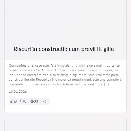
Riscuri în construcții: cum previi litigiile
Construirea unei case este, fără îndoială, unul dintre cele mai importante
proiecte din viața fiecărui om. Este visul de a avea un cămin propriu, un
loc unde să creezi amintiri și să te simți în siguranță. Însă, realitatea pieței
construcțiilor din Republica Moldova, ca pretutindeni, este una complexă,
presărată cu numeroase provocări. Adesea, entuziasmul inițial […]
13.01.2026
0
0
33