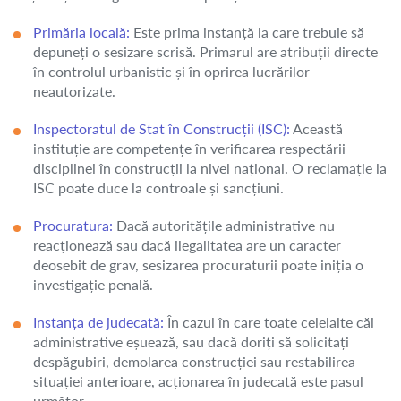
Primăria locală:
Este prima instanță la care trebuie să
depuneți o sesizare scrisă. Primarul are atribuții directe
în controlul urbanistic și în oprirea lucrărilor
neautorizate.
Inspectoratul de Stat în Construcții (ISC):
Această
instituție are competențe în verificarea respectării
disciplinei în construcții la nivel național. O reclamație la
ISC poate duce la controale și sancțiuni.
Procuratura:
Dacă autoritățile administrative nu
reacționează sau dacă ilegalitatea are un caracter
deosebit de grav, sesizarea procuraturii poate iniția o
investigație penală.
Instanța de judecată:
În cazul în care toate celelalte căi
administrative eșuează, sau dacă doriți să solicitați
despăgubiri, demolarea construcției sau restabilirea
situației anterioare, acționarea în judecată este pasul
următor.