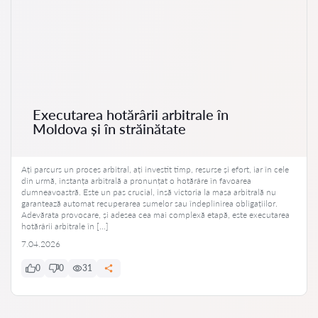
Executarea hotărârii arbitrale în
Moldova și în străinătate
Ați parcurs un proces arbitral, ați investit timp, resurse și efort, iar în cele
din urmă, instanța arbitrală a pronunțat o hotărâre în favoarea
dumneavoastră. Este un pas crucial, însă victoria la masa arbitrală nu
garantează automat recuperarea sumelor sau îndeplinirea obligațiilor.
Adevărata provocare, și adesea cea mai complexă etapă, este executarea
hotărârii arbitrale în […]
7.04.2026
0
0
31