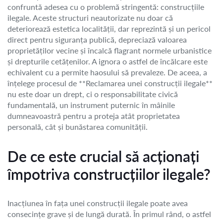
confruntă adesea cu o problemă stringentă: construcțiile
ilegale. Aceste structuri neautorizate nu doar că
deteriorează estetica localității, dar reprezintă și un pericol
direct pentru siguranța publică, depreciază valoarea
proprietăților vecine și încalcă flagrant normele urbanistice
și drepturile cetățenilor. A ignora o astfel de încălcare este
echivalent cu a permite haosului să prevaleze. De aceea, a
înțelege procesul de **Reclamarea unei construcții ilegale**
nu este doar un drept, ci o responsabilitate civică
fundamentală, un instrument puternic în mâinile
dumneavoastră pentru a proteja atât proprietatea
personală, cât și bunăstarea comunității.
De ce este crucial să acționați
împotriva construcțiilor ilegale?
Inacțiunea în fața unei construcții ilegale poate avea
consecințe grave și de lungă durată. În primul rând, o astfel