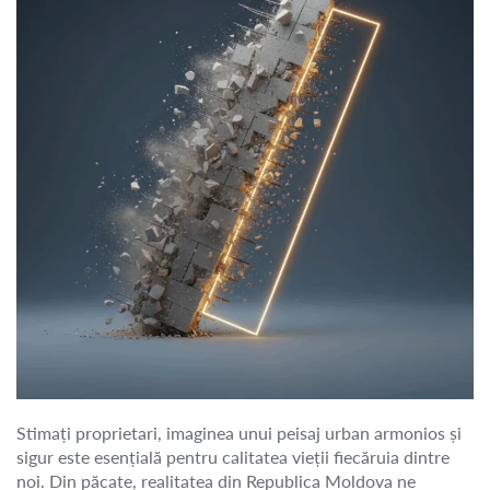
Stimați proprietari, imaginea unui peisaj urban armonios și
sigur este esențială pentru calitatea vieții fiecăruia dintre
noi. Din păcate, realitatea din Republica Moldova ne