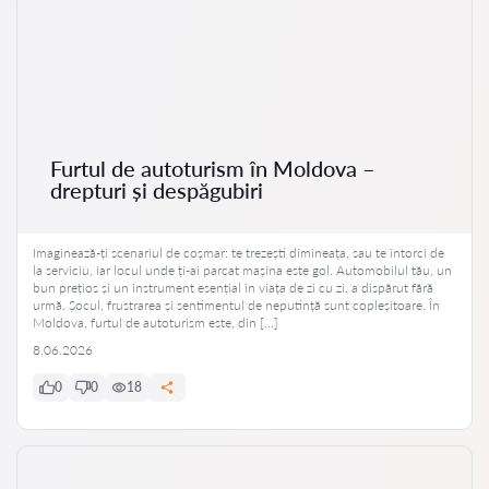
Furtul de autoturism în Moldova –
drepturi și despăgubiri
Imaginează-ți scenariul de coșmar: te trezești dimineața, sau te întorci de
la serviciu, iar locul unde ți-ai parcat mașina este gol. Automobilul tău, un
bun prețios și un instrument esențial în viața de zi cu zi, a dispărut fără
urmă. Șocul, frustrarea și sentimentul de neputință sunt copleșitoare. În
Moldova, furtul de autoturism este, din […]
8.06.2026
0
0
18