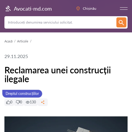
Avocati-md.com
Chișinău
Acasă
Articole
29.11.2025
Reclamarea unei construcții
ilegale
Dreptul construcțiilor
0
0
130