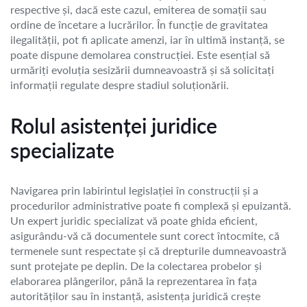
respective și, dacă este cazul, emiterea de somații sau
ordine de încetare a lucrărilor. În funcție de gravitatea
ilegalității, pot fi aplicate amenzi, iar în ultimă instanță, se
poate dispune demolarea construcției. Este esențial să
urmăriți evoluția sesizării dumneavoastră și să solicitați
informații regulate despre stadiul soluționării.
Rolul asistenței juridice
specializate
Navigarea prin labirintul legislației în construcții și a
procedurilor administrative poate fi complexă și epuizantă.
Un expert juridic specializat vă poate ghida eficient,
asigurându-vă că documentele sunt corect întocmite, că
termenele sunt respectate și că drepturile dumneavoastră
sunt protejate pe deplin. De la colectarea probelor și
elaborarea plângerilor, până la reprezentarea în fața
autorităților sau în instanță, asistența juridică crește