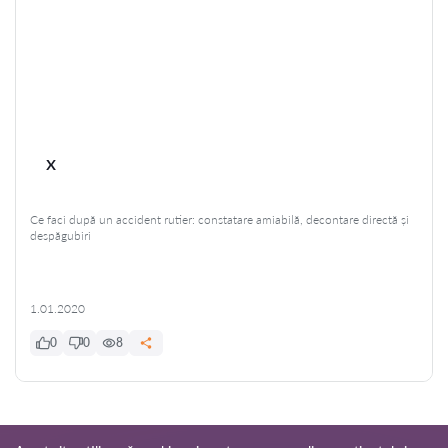
x
Ce faci după un accident rutier: constatare amiabilă, decontare directă și
despăgubiri
1.01.2020
0
0
8