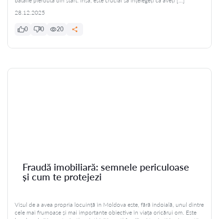
bătălie pierdută din start. Însă, este crucial să înțelegeți că aveți […]
28.12.2025
0
0
20
Fraudă imobiliară: semnele periculoase
și cum te protejezi
Visul de a avea propria locuință în Moldova este, fără îndoială, unul dintre
cele mai frumoase și mai importante obiective în viața oricărui om. Este