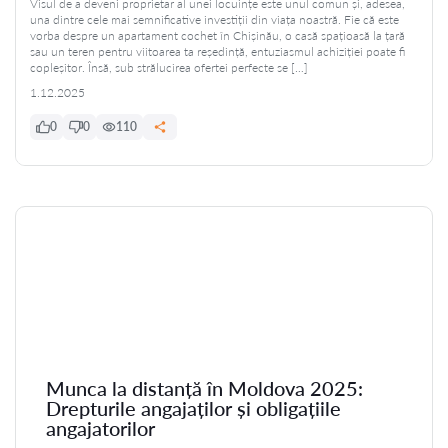
Visul de a deveni proprietar al unei locuințe este unul comun și, adesea,
una dintre cele mai semnificative investiții din viața noastră. Fie că este
vorba despre un apartament cochet în Chișinău, o casă spațioasă la țară
sau un teren pentru viitoarea ta reședință, entuziasmul achiziției poate fi
copleșitor. Însă, sub strălucirea ofertei perfecte se […]
1.12.2025
0
0
110
Munca la distanță în Moldova 2025:
Drepturile angajaților și obligațiile
angajatorilor