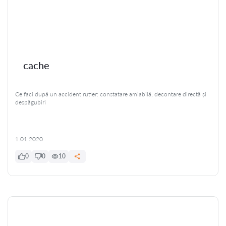
cache
Ce faci după un accident rutier: constatare amiabilă, decontare directă și
despăgubiri
1.01.2020
0
0
10