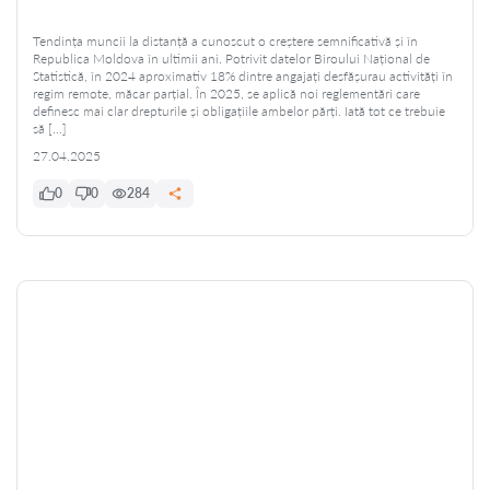
Tendința muncii la distanță a cunoscut o creștere semnificativă și în
Republica Moldova în ultimii ani. Potrivit datelor Biroului Național de
Statistică, în 2024 aproximativ 18% dintre angajați desfășurau activități în
regim remote, măcar parțial. În 2025, se aplică noi reglementări care
definesc mai clar drepturile și obligațiile ambelor părți. Iată tot ce trebuie
să […]
27.04.2025
0
0
284