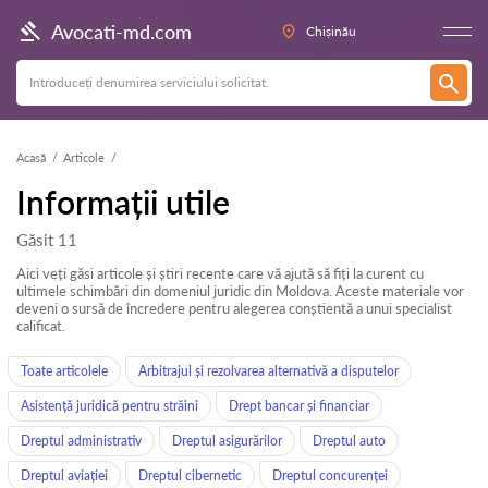
Avocati-md.com
Chișinău
Acasă
Articole
Informații utile
Găsit 11
Aici veți găsi articole și știri recente care vă ajută să fiți la curent cu
ultimele schimbări din domeniul juridic din Moldova. Aceste materiale vor
deveni o sursă de încredere pentru alegerea conștientă a unui specialist
calificat.
Toate articolele
Arbitrajul și rezolvarea alternativă a disputelor
Asistență juridică pentru străini
Drept bancar și financiar
Dreptul administrativ
Dreptul asigurărilor
Dreptul auto
Dreptul aviației
Dreptul cibernetic
Dreptul concurenței