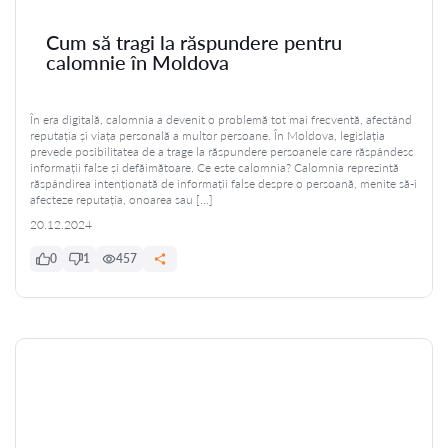
Cum să tragi la răspundere pentru
calomnie în Moldova
În era digitală, calomnia a devenit o problemă tot mai frecventă, afectând
reputația și viața personală a multor persoane. În Moldova, legislația
prevede posibilitatea de a trage la răspundere persoanele care răspândesc
informații false și defăimătoare. Ce este calomnia? Calomnia reprezintă
răspândirea intenționată de informații false despre o persoană, menite să-i
afecteze reputația, onoarea sau […]
20.12.2024
0
1
457