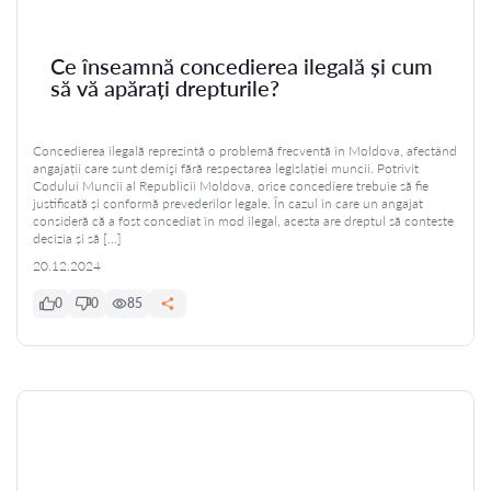
Ce înseamnă concedierea ilegală și cum
să vă apărați drepturile?
Concedierea ilegală reprezintă o problemă frecventă în Moldova, afectând
angajații care sunt demişi fără respectarea legislației muncii. Potrivit
Codului Muncii al Republicii Moldova, orice concediere trebuie să fie
justificată și conformă prevederilor legale. În cazul în care un angajat
consideră că a fost concediat în mod ilegal, acesta are dreptul să conteste
decizia și să […]
20.12.2024
0
0
85