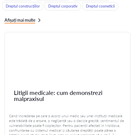
Dreptul construcțiilor
Dreptul corporativ
Dreptul cosmeticii
Afișați mai multe
Litigii medicale: cum demonstrezi
malpraxisul
Când încrederea pe care o acorzi unui medic sau unei instituții medicale
este trădată de o eroare, o neglijență sau o decizie greșită, sentimentul de
vulnerabilitate poate fi copleșitor. Pentru pacienții afectați în Moldova,
confruntarea cu sistemul medical și căutarea dreptății poate părea o