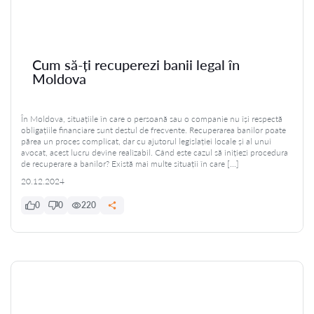
Cum să-ți recuperezi banii legal în
Moldova
În Moldova, situațiile în care o persoană sau o companie nu își respectă
obligațiile financiare sunt destul de frecvente. Recuperarea banilor poate
părea un proces complicat, dar cu ajutorul legislației locale și al unui
avocat, acest lucru devine realizabil. Când este cazul să inițiezi procedura
de recuperare a banilor? Există mai multe situații în care […]
20.12.2024
0
0
220