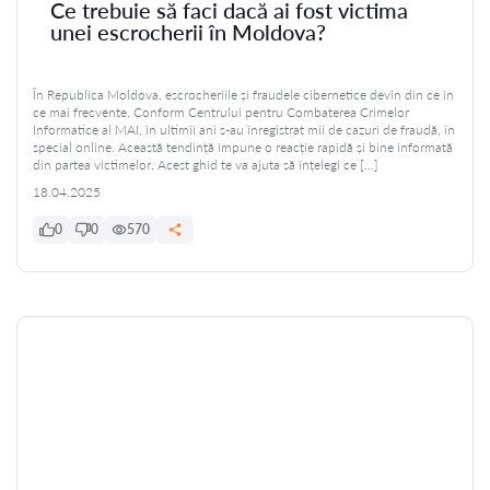
Ce trebuie să faci dacă ai fost victima
unei escrocherii în Moldova?
În Republica Moldova, escrocheriile și fraudele cibernetice devin din ce în
ce mai frecvente. Conform Centrului pentru Combaterea Crimelor
Informatice al MAI, în ultimii ani s-au înregistrat mii de cazuri de fraudă, în
special online. Această tendință impune o reacție rapidă și bine informată
din partea victimelor. Acest ghid te va ajuta să înțelegi ce […]
18.04.2025
0
0
570