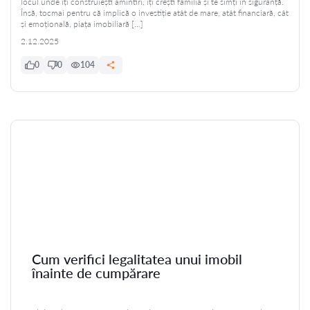
locul unde îți construiești amintiri, îți crești familia și te simți în siguranță.
Însă, tocmai pentru că implică o investiție atât de mare, atât financiară, cât
și emoțională, piața imobiliară […]
2.12.2025
0
0
104
Cum verifici legalitatea unui imobil
înainte de cumpărare