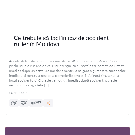
Ce trebuie să faci în caz de accident
rutier în Moldova
Accidentele rutiere sunt evenimente neplăcute, dar, din păcate, frecvente
pe drumurile din Moldova. Este esențial să cunoști pașii corecți de urmat
imediat după un astfel de incident pentru a asigura siguranța tuturor celor
implicați și pentru a respecta prevederile legale. 1. Asigură siguranța la
locul accidentului Oprește vehiculul: Imediat după accident, oprește
vehiculul și asigură-te […]
20.12.2024
0
0
257