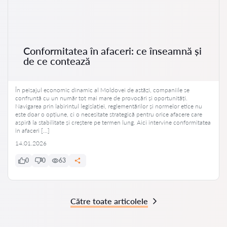
Conformitatea în afaceri: ce înseamnă și
de ce contează
În peisajul economic dinamic al Moldovei de astăzi, companiile se
confruntă cu un număr tot mai mare de provocări și oportunități.
Navigarea prin labirintul legislației, reglementărilor și normelor etice nu
este doar o opțiune, ci o necesitate strategică pentru orice afacere care
aspiră la stabilitate și creștere pe termen lung. Aici intervine conformitatea
în afaceri […]
14.01.2026
0
0
63
Către toate articolele