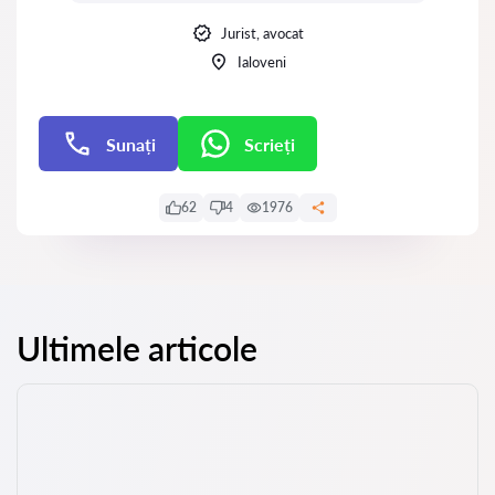
Jurist, avocat
Ialoveni
Sunați
Scrieți
Scrieți
62
4
1976
Ultimele articole