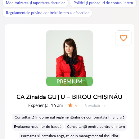
Monitorizarea și raportarea riscurilor
Politici și proceduri de control intern
Regulamentele privind controlul intern al afacerilor
PREMIUM
CA Zinaida GUȚU – BIROU CHIȘINĂU
Experiență:
16 ani
Evaluărilor:
5
6 evaluărilor
Evaluare:
Consultanță în domeniul reglementărilor de conformitate financiară
Evaluarea riscurilor de fraudă
Consultanță pentru controlul intern
Formarea și instruirea angajaților în managementul riscurilor