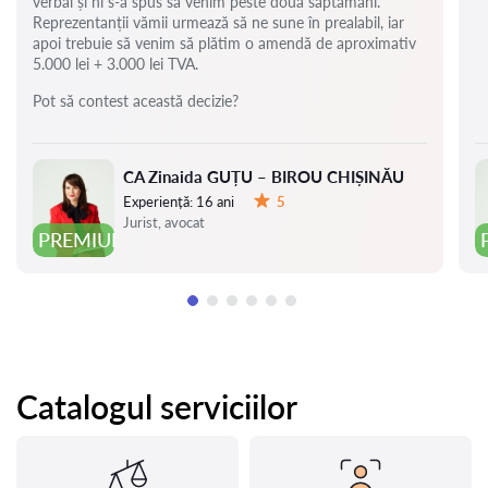
verbal și ni s-a spus să venim peste două săptămâni.
Reprezentanții vămii urmează să ne sune în prealabil, iar
apoi trebuie să venim să plătim o amendă de aproximativ
5.000 lei + 3.000 lei TVA.
Pot să contest această decizie?
CA Zinaida GUȚU – BIROU CHIȘINĂU
Experiență:
16 ani
5
Evaluare:
Jurist, avocat
PREMIUM
Catalogul serviciilor