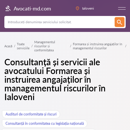
Avocati-md.com
Ialoveni
Managementul
Toate
Formarea și instruirea angajaților în
Acasă
riscurilor și
serviciile
managementul riscurilor
conformitatea
Consultanță și servicii ale
avocatului Formarea și
instruirea angajaților în
managementul riscurilor în
Ialoveni
Audituri de conformitate și riscuri
Consultanță în conformitatea cu legislația națională