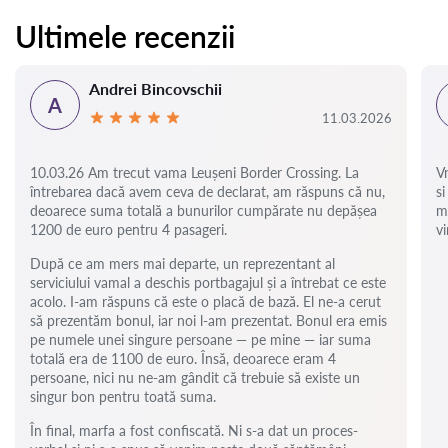
Ultimele recenzii
Andrei Bincovschii
A
11.03.2026
10.03.26 Am trecut vama Leușeni Border Crossing. La
V
întrebarea dacă avem ceva de declarat, am răspuns că nu,
si
deoarece suma totală a bunurilor cumpărate nu depășea
m
1200 de euro pentru 4 pasageri.
vi
După ce am mers mai departe, un reprezentant al
serviciului vamal a deschis portbagajul și a întrebat ce este
acolo. I-am răspuns că este o placă de bază. El ne-a cerut
să prezentăm bonul, iar noi l-am prezentat. Bonul era emis
pe numele unei singure persoane — pe mine — iar suma
totală era de 1100 de euro. Însă, deoarece eram 4
persoane, nici nu ne-am gândit că trebuie să existe un
singur bon pentru toată suma.
În final, marfa a fost confiscată. Ni s-a dat un proces-