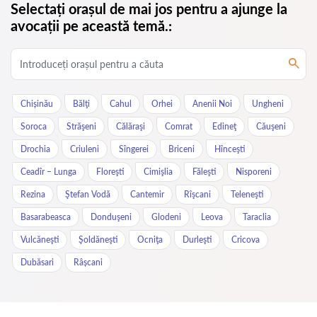
Selectați orașul de mai jos pentru a ajunge la
avocații pe această temă.:
Chișinău
Bălţi
Cahul
Orhei
Anenii Noi
Ungheni
Soroca
Străşeni
Călăraşi
Comrat
Edineţ
Căuşeni
Drochia
Criuleni
Sîngerei
Briceni
Hînceşti
Ceadîr – Lunga
Floreşti
Cimişlia
Făleşti
Nisporeni
Rezina
Ştefan Vodă
Cantemir
Rîşcani
Teleneşti
Basarabeasca
Donduşeni
Glodeni
Leova
Taraclia
Vulcăneşti
Şoldăneşti
Ocniţa
Durleşti
Cricova
Dubăsari
Râșcani