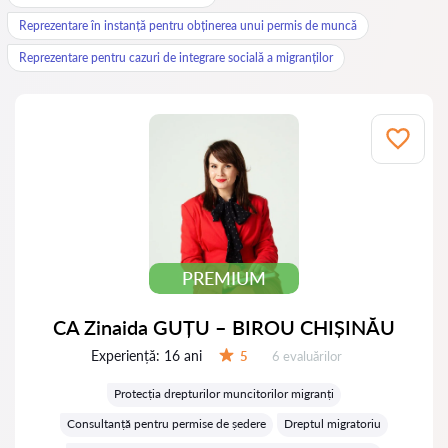
Reprezentare în instanță pentru obținerea unui permis de muncă
Reprezentare pentru cazuri de integrare socială a migranților
PREMIUM
CA Zinaida GUȚU – BIROU CHIȘINĂU
Experiență:
16 ani
Evaluărilor:
5
6 evaluărilor
Evaluare:
Protecția drepturilor muncitorilor migranți
Consultanță pentru permise de ședere
Dreptul migratoriu