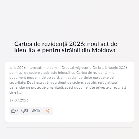
Cartea de rezidență 2026: noul act de
identitate pentru străinii din Moldova
Iulie 2026 · avocati-md.com · Dreptul migratoriu De la 1 ianuarie 2026,
permisul de ședere clasic este înlocuit cu Cartea de rezidență — un
document modern, de tip card, aliniat standardelor europene de
securitate. Dacă ești străin cu drept de ședere, apatrid, refugiat sau
beneficiar de protecție umanitară, acest document te privește direct. Iată
cine […]
19.07.2026
0
0
15