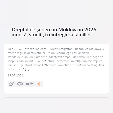
Dreptul de ședere în Moldova în 2026:
muncă, studii și reîntregirea familiei
Iulie 2026 · avocati-md.com · Dreptul migratoriu Republica Moldova își
rescrie regulile pentru străini. Un nou cadru legislativ, aliniat la
standardele Uniunii Europene, adaptează dreptul de ședere în funcție de
scopul aflării în țară — muncă, studii, cercetare, investiții sau reîntregirea
familiei — și introduce facilități pentru investitori și lucrători calificați. Iată
ce trebuie să […]
19.07.2026
0
0
19