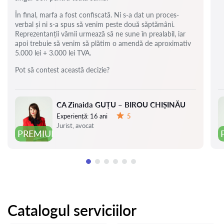
În final, marfa a fost confiscată. Ni s-a dat un proces-
verbal și ni s-a spus să venim peste două săptămâni.
Reprezentanții vămii urmează să ne sune în prealabil, iar
apoi trebuie să venim să plătim o amendă de aproximativ
5.000 lei + 3.000 lei TVA.
Pot să contest această decizie?
CA Zinaida GUȚU – BIROU CHIȘINĂU
Experiență:
16 ani
5
Evaluare:
Jurist, avocat
PREMIUM
Catalogul serviciilor