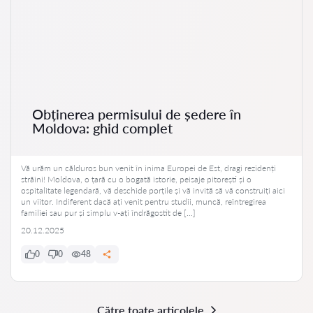
Obținerea permisului de ședere în
Moldova: ghid complet
Vă urăm un călduros bun venit în inima Europei de Est, dragi rezidenți
străini! Moldova, o țară cu o bogată istorie, peisaje pitorești și o
ospitalitate legendară, vă deschide porțile și vă invită să vă construiți aici
un viitor. Indiferent dacă ați venit pentru studii, muncă, reîntregirea
familiei sau pur și simplu v-ați îndrăgostit de […]
20.12.2025
0
0
48
Către toate articolele