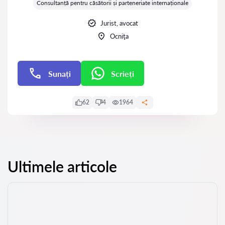
Consultanță pentru căsătorii și parteneriate internaționale
Jurist, avocat
Ocniţa
Sunați
Scrieți
Scrieți
62
4
1964
Ultimele articole