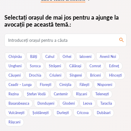
Selectați orașul de mai jos pentru a ajunge la
avocații pe această temă.:
Chișinău
Bălţi
Cahul
Orhei
Ialoveni
Anenii Noi
Ungheni
Soroca
Străşeni
Călăraşi
Comrat
Edineţ
Căuşeni
Drochia
Criuleni
Sîngerei
Briceni
Hînceşti
Ceadîr – Lunga
Floreşti
Cimişlia
Făleşti
Nisporeni
Rezina
Ştefan Vodă
Cantemir
Rîşcani
Teleneşti
Basarabeasca
Donduşeni
Glodeni
Leova
Taraclia
Vulcăneşti
Şoldăneşti
Durleşti
Cricova
Dubăsari
Râșcani