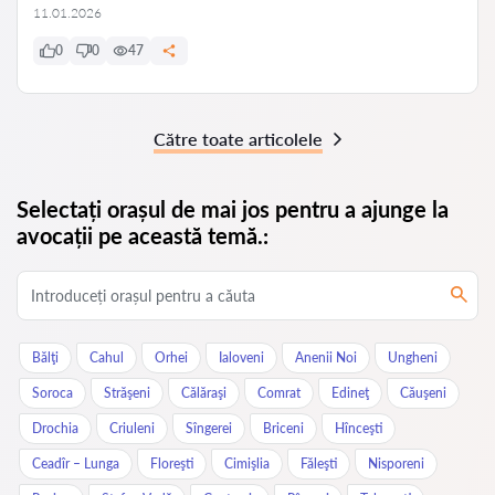
11.01.2026
0
0
47
Către toate articolele
Selectați orașul de mai jos pentru a ajunge la
avocații pe această temă.:
Bălţi
Cahul
Orhei
Ialoveni
Anenii Noi
Ungheni
Soroca
Străşeni
Călăraşi
Comrat
Edineţ
Căuşeni
Drochia
Criuleni
Sîngerei
Briceni
Hînceşti
Ceadîr – Lunga
Floreşti
Cimişlia
Făleşti
Nisporeni