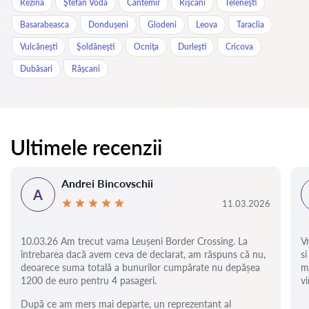
Rezina
Ştefan Vodă
Cantemir
Rîşcani
Teleneşti
Basarabeasca
Donduşeni
Glodeni
Leova
Taraclia
Vulcăneşti
Şoldăneşti
Ocniţa
Durleşti
Cricova
Dubăsari
Râșcani
Ultimele recenzii
Andrei Bincovschii
A
11.03.2026
10.03.26 Am trecut vama Leușeni Border Crossing. La
V
întrebarea dacă avem ceva de declarat, am răspuns că nu,
si
deoarece suma totală a bunurilor cumpărate nu depășea
m
1200 de euro pentru 4 pasageri.
vi
După ce am mers mai departe, un reprezentant al