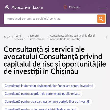
Avocati-md.com
Chișinău
Toate
Dreptul
Consultanță privind capitalul de risc și
Acasă
serviciile
investițiilor
oportunitățile de investiții
Consultanță și servicii ale
avocatului Consultanță privind
capitalul de risc și oportunitățile
de investiții în Chișinău
Consultanță în domeniul reglementărilor financiare pentru investitori
Consultanță pentru acorduri de parteneriate public-private
Consultanță pentru crearea și gestionarea portofoliilor de investiții
Consultanță pentru fuzionarea și achizițiile de companii