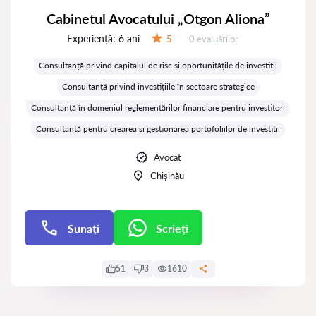
Cabinetul Avocatului „Otgon Aliona”
Experiență:
6 ani
Evaluărilor:
5
0 evaluărilor
Evaluare:
Consultanță privind capitalul de risc și oportunitățile de investiții
Consultanță privind investițiile în sectoare strategice
Consultanță în domeniul reglementărilor financiare pentru investitori
Consultanță pentru crearea și gestionarea portofoliilor de investiții
Avocat
Chișinău
Sunați
Scrieți
Scrieți
51
3
1610