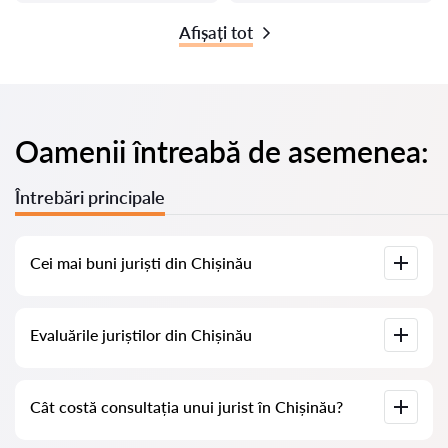
Afișați tot
Oamenii întreabă de asemenea:
Întrebări principale
Cei mai buni juriști din Chișinău
Am adunat o listă cu cei mai buni juriști din Chișinău, cu
Evaluările juriștilor din Chișinău
informații complete. Prețuri, evaluări, numere de telefon și
adrese.
Pe serviciul nostru am adunat evaluări reale despre juriști, nu
Cât costă consultația unui jurist în Chișinău?
ștergem evaluările negative și nu există posibilitatea de a le
manipula.