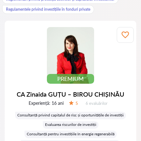
Regulamentele privind investițiile în fonduri private
PREMIUM
CA Zinaida GUȚU – BIROU CHIȘINĂU
Experiență:
16 ani
Evaluărilor:
5
6 evaluărilor
Evaluare:
Consultanță privind capitalul de risc și oportunitățile de investiții
Evaluarea riscurilor de investiții
Consultanță pentru investițiile în energie regenerabilă