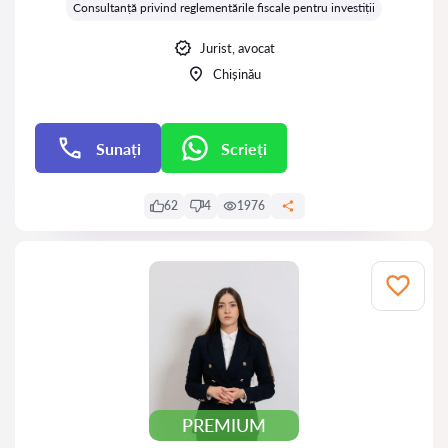
Consultanță privind reglementările fiscale pentru investiții
Jurist, avocat
Chișinău
Sunați
Scrieți
Scrieți
62
4
1976
PREMIUM