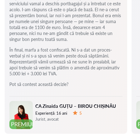
serviciului vamal a deschis portbagajul și a întrebat ce este
acolo. I-am răspuns că este o placă de bază. El ne-a cerut
să prezentăm bonul, iar noi l-am prezentat. Bonul era emis
pe numele unei singure persoane — pe mine — iar suma
totală era de 1100 de euro. Însă, deoarece eram 4
persoane, nici nu ne-am gândit că trebuie să existe un
singur bon pentru toată suma.
În final, marfa a fost confiscată. Ni s-a dat un proces-
verbal și ni s-a spus să venim peste două săptămâni.
Reprezentanții vămii urmează să ne sune în prealabil, iar
apoi trebuie să venim să plătim o amendă de aproximativ
5.000 lei + 3.000 lei TVA.
Pot să contest această decizie?
CA Zinaida GUȚU – BIROU CHIȘINĂU
Experiență:
16 ani
5
Evaluare:
Jurist, avocat
PREMIUM