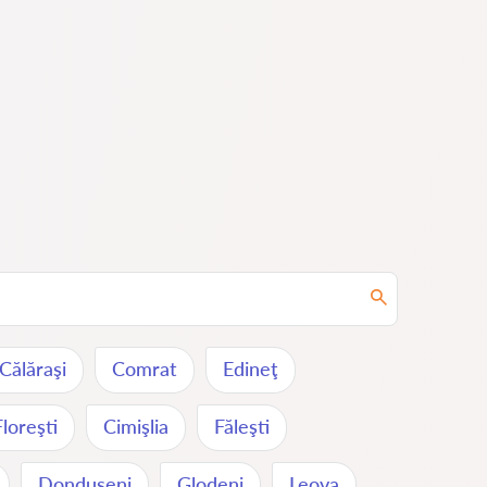
Călăraşi
Comrat
Edineţ
Floreşti
Cimişlia
Făleşti
Donduşeni
Glodeni
Leova