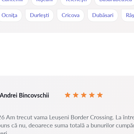
Ocniţa
Durleşti
Cricova
Dubăsari
Râș
Andrei Bincovschii
6 Am trecut vama Leușeni Border Crossing. La într
uns că nu, deoarece suma totală a bunurilor cump
eri.