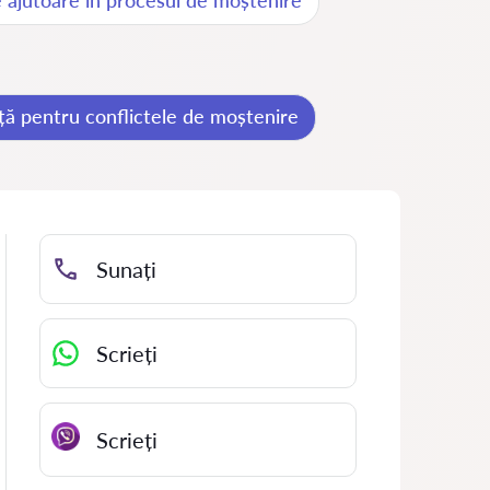
de ajutoare în procesul de moștenire
ță pentru conflictele de moștenire
Sunați
Scrieți
Scrieți