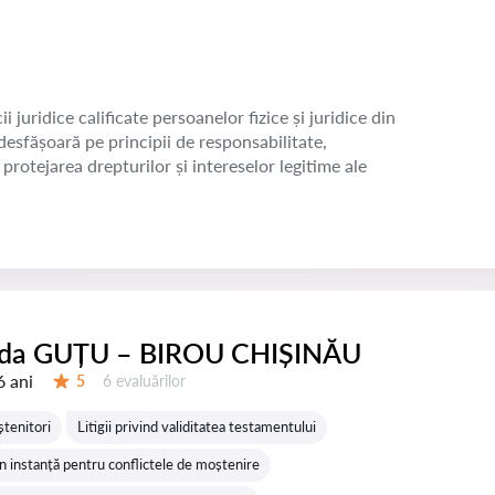
juridice calificate persoanelor fizice și juridice din
esfășoară pe principii de responsabilitate,
protejarea drepturilor și intereselor legitime ale
ida GUȚU – BIROU CHIȘINĂU
6 ani
Evaluărilor:
5
6 evaluărilor
Evaluare:
ștenitori
Litigii privind validitatea testamentului
n instanță pentru conflictele de moștenire