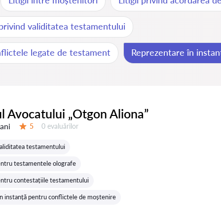
Litigii între moștenitori
Litigii privind acordarea 
i privind validitatea testamentului
flictele legate de testament
Reprezentare în instan
l Avocatului „Otgon Aliona”
 ani
Evaluărilor:
5
0 evaluărilor
Evaluare:
 validitatea testamentului
ntru testamentele olografe
ntru contestațiile testamentului
n instanță pentru conflictele de moștenire