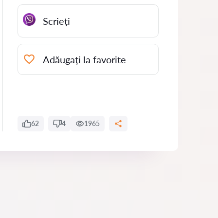
Scrieți
Adăugați la favorite
62
4
1965