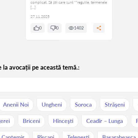
complicat. Să știi care sunt **regulile, termenele
[…]
27.11.2025
0
0
1402
e la avocații pe această temă.:
Anenii Noi
Ungheni
Soroca
Străşeni
erei
Briceni
Hînceşti
Ceadîr – Lunga
Cantemir
Rîşcani
Teleneşti
Basarabeasca