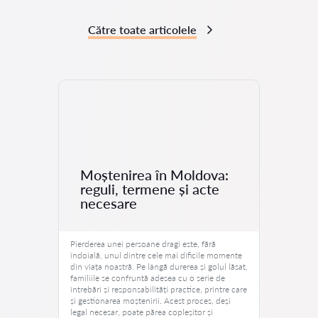
Către toate articolele
Moștenirea în Moldova:
reguli, termene și acte
necesare
Pierderea unei persoane dragi este, fără
îndoială, unul dintre cele mai dificile momente
din viața noastră. Pe lângă durerea și golul lăsat,
familiile se confruntă adesea cu o serie de
întrebări și responsabilități practice, printre care
și gestionarea moștenirii. Acest proces, deși
legal necesar, poate părea copleșitor și