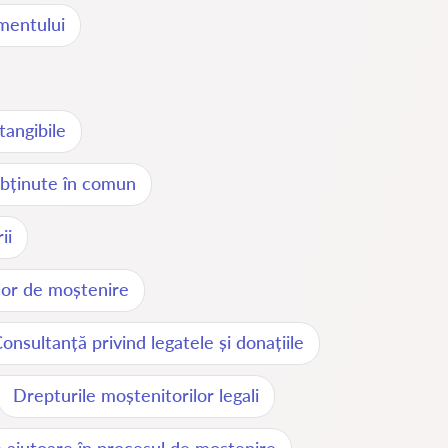
mentului
tangibile
obținute în comun
ii
lor de moștenire
onsultanță privind legatele și donațiile
Drepturile moștenitorilor legali