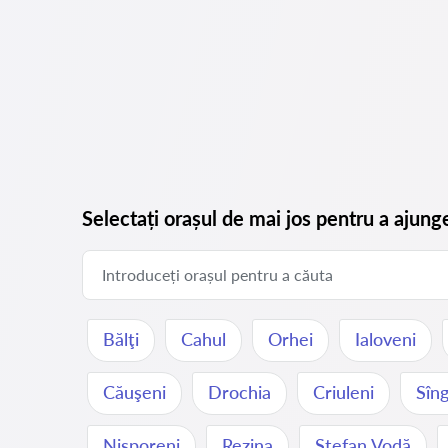
Selectați orașul de mai jos pentru a ajung
Bălţi
Cahul
Orhei
Ialoveni
Căuşeni
Drochia
Criuleni
Sîng
Nisporeni
Rezina
Ştefan Vodă