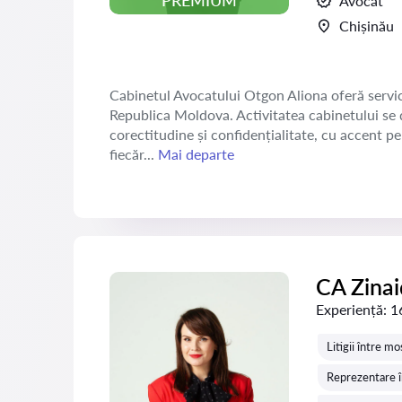
PREMIUM
Avocat
Chișinău
Cabinetul Avocatului Otgon Aliona oferă servicii 
Republica Moldova. Activitatea cabinetului se d
corectitudine și confidențialitate, cu accent pe 
fiecăr...
Mai departe
CA Zina
Experiență:
1
Litigii între mo
Reprezentare î