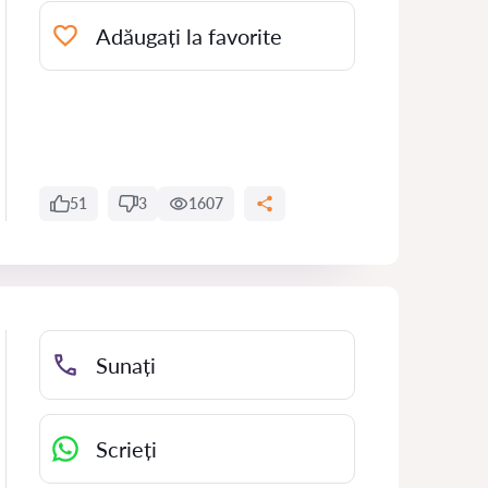
Adăugați la favorite
51
3
1607
Sunați
Scrieți