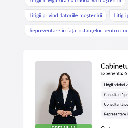
Litigii în legătură cu fraudarea moștenirii
Litigii privind datoriile moștenirii
Litigi
Reprezentare în fața instanțelor pentru con
Cabinetu
Experiență:
6
Litigii privind
Consultanță pe
Consultanță pe
Reprezentare î