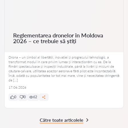
Reglementarea dronelor în Moldova
2026 – ce trebuie să știți
Drona – un simbol al libertății, inovației și progresului tehnologic, a
transformat modul în care privim lumea și interacționăm cu ea. De la
filmări spectaculoase și inspecții industriale, până la livrări și misiuni de
căutare-salvare, utilitatea acestor aeronave fără pilot este incontestabilă.
Însă, odată cu popularitatea lor tot mai mare, vine și necesitatea stringentă
de […]
17.06.2026
0
0
62
Către toate articolele