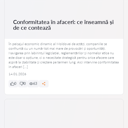
Conformitatea în afaceri: ce înseamnă și
de ce contează
În peisajul economic dinamic al Moldovei de astăzi, companiile se
confruntă cu un număr tot mai mare de provocări și oportunități.
Navigarea prin labirintul legislației, reglementărilor și normelor etice nu
este doar o opțiune, ci o necesitate strategică pentru orice afacere care
aspiră la stabilitate și creștere pe termen lung. Aici intervine conformitatea
în afaceri […]
14.01.2026
0
0
63