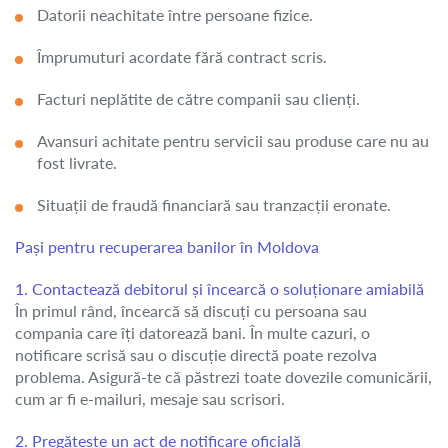
Datorii neachitate între persoane fizice.
Împrumuturi acordate fără contract scris.
Facturi neplătite de către companii sau clienți.
Avansuri achitate pentru servicii sau produse care nu au
fost livrate.
Situații de fraudă financiară sau tranzacții eronate.
Pași pentru recuperarea banilor în Moldova
1. Contactează debitorul și încearcă o soluționare amiabilă
În primul rând, încearcă să discuți cu persoana sau
compania care îți datorează bani. În multe cazuri, o
notificare scrisă sau o discuție directă poate rezolva
problema. Asigură-te că păstrezi toate dovezile comunicării,
cum ar fi e-mailuri, mesaje sau scrisori.
2. Pregătește un act de notificare oficială