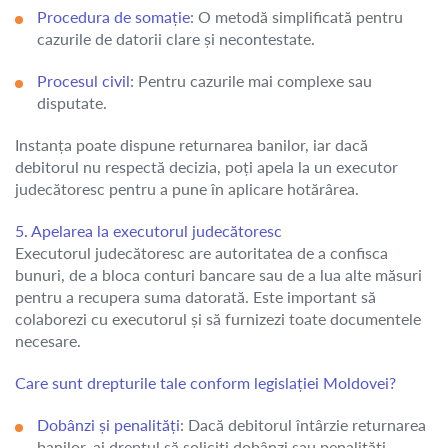
Procedura de somație
: O metodă simplificată pentru
cazurile de datorii clare și necontestate.
Procesul civil
: Pentru cazurile mai complexe sau
disputate.
Instanța poate dispune returnarea banilor, iar dacă
debitorul nu respectă decizia, poți apela la un executor
judecătoresc pentru a pune în aplicare hotărârea.
5. Apelarea la executorul judecătoresc
Executorul judecătoresc are autoritatea de a confisca
bunuri, de a bloca conturi bancare sau de a lua alte măsuri
pentru a recupera suma datorată. Este important să
colaborezi cu executorul și să furnizezi toate documentele
necesare.
Care sunt drepturile tale conform legislației Moldovei?
Dobânzi și penalități
: Dacă debitorul întârzie returnarea
banilor, ai dreptul să soliciți dobânzi sau penalități