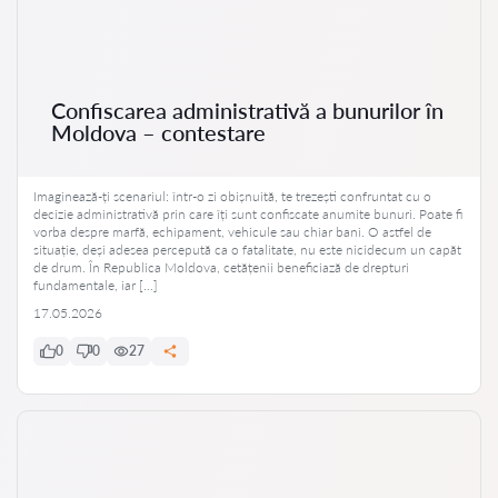
Confiscarea administrativă a bunurilor în
Moldova – contestare
Imaginează-ți scenariul: într-o zi obișnuită, te trezești confruntat cu o
decizie administrativă prin care îți sunt confiscate anumite bunuri. Poate fi
vorba despre marfă, echipament, vehicule sau chiar bani. O astfel de
situație, deși adesea percepută ca o fatalitate, nu este nicidecum un capăt
de drum. În Republica Moldova, cetățenii beneficiază de drepturi
fundamentale, iar […]
17.05.2026
0
0
27