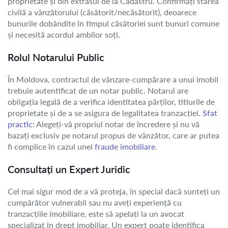
proprietate și din extrasul de la Cadastru. Confirmați starea
civilă a vânzătorului (căsătorit/necăsătorit), deoarece
bunurile dobândite în timpul căsătoriei sunt bunuri comune
și necesită acordul ambilor soți.
Rolul Notarului Public
În Moldova, contractul de vânzare-cumpărare a unui imobil
trebuie autentificat de un notar public. Notarul are
obligația legală de a verifica identitatea părților, titlurile de
proprietate și de a se asigura de legalitatea tranzacției.
Sfat
practic:
Alegeți-vă propriul notar de încredere și nu vă
bazați exclusiv pe notarul propus de vânzător, care ar putea
fi complice în cazul unei
fraude imobiliare
.
Consultați un Expert Juridic
Cel mai sigur mod de a vă proteja, în special dacă sunteți un
cumpărător vulnerabil sau nu aveți experiență cu
tranzacțiile imobiliare, este să apelați la un avocat
specializat în drept imobiliar. Un expert poate identifica