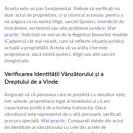
Acesta este un pas fundamental. Trebuie să verificați nu
doar actul de proprietate, ci și istoricul acestuia, pentru a
vă asigura că nu există litigii, sarcini (ipoteci, interdicții de
înstrăinare, sechestre) sau alte probleme juridice.
Sfat
practic:
Solicitați un extras de la Registrul Bunurilor Imobile
(Cadastru) cât mai recent, care să reflecte situația juridică
actuală a proprietății. Acesta vă va arăta cine este
proprietarul, dacă există ipoteci, litigii sau alte sarcini
înregistrate.
Verificarea Identității Vânzătorului și a
Dreptului de a Vinde
Asigurați-vă că persoana care se prezintă ca vânzător este,
într-adevăr, proprietarul legal al imobilului și că are
capacitatea juridică de a încheia tranzacția. Dacă
vânzătorul este reprezentat de o altă persoană, verificați
procura specială.
Sfat practic:
Comparați datele din actul
de identitate al vânzătorului cu cele din actele de