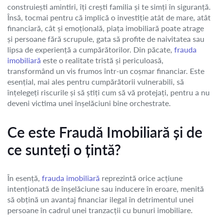
construiești amintiri, îți crești familia și te simți în siguranță.
Însă, tocmai pentru că implică o investiție atât de mare, atât
financiară, cât și emoțională, piața imobiliară poate atrage
și persoane fără scrupule, gata să profite de naivitatea sau
lipsa de experiență a cumpărătorilor. Din păcate,
frauda
imobiliară
este o realitate tristă și periculoasă,
transformând un vis frumos într-un coșmar financiar. Este
esențial, mai ales pentru cumpărătorii vulnerabili, să
înțelegeți riscurile și să știți cum să vă protejați, pentru a nu
deveni victima unei înșelăciuni bine orchestrate.
Ce este Fraudă Imobiliară și de
ce sunteți o țintă?
În esență,
frauda imobiliară
reprezintă orice acțiune
intenționată de înșelăciune sau inducere în eroare, menită
să obțină un avantaj financiar ilegal în detrimentul unei
persoane în cadrul unei tranzacții cu bunuri imobiliare.