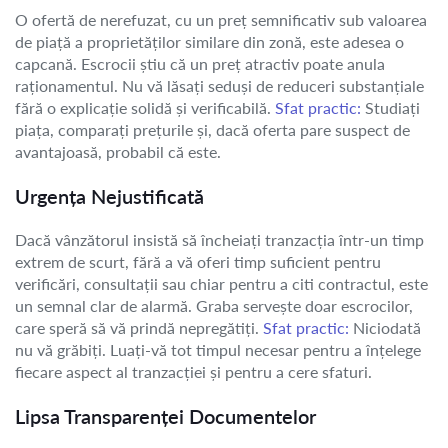
O ofertă de nerefuzat, cu un preț semnificativ sub valoarea
de piață a proprietăților similare din zonă, este adesea o
capcană. Escrocii știu că un preț atractiv poate anula
raționamentul. Nu vă lăsați seduși de reduceri substanțiale
fără o explicație solidă și verificabilă.
Sfat practic:
Studiați
piața, comparați prețurile și, dacă oferta pare suspect de
avantajoasă, probabil că este.
Urgența Nejustificată
Dacă vânzătorul insistă să încheiați tranzacția într-un timp
extrem de scurt, fără a vă oferi timp suficient pentru
verificări, consultații sau chiar pentru a citi contractul, este
un semnal clar de alarmă. Graba servește doar escrocilor,
care speră să vă prindă nepregătiți.
Sfat practic:
Niciodată
nu vă grăbiți. Luați-vă tot timpul necesar pentru a înțelege
fiecare aspect al tranzacției și pentru a cere sfaturi.
Lipsa Transparenței Documentelor