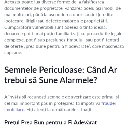
Aceasta poate lua diverse forme: de la falsificarea
documentelor de proprietate, vânzarea aceluiași imobil de
mai multe ori, până la ascunderea unor sarcini (credite
ipotecare, litigii) sau defecte majore ale proprietății.
Cumpărătorii vulnerabili sunt adesea o țintă ideală,
deoarece pot fi mai puțin familiarizați cu procedurile legale
complexe, pot fi sub presiunea timpului, sau pot fi tentați
de oferte „prea bune pentru a fi adevărate”, care maschează
capcane.
Semnele Periculoase: Când Ar
trebui să Sune Alarmele?
A învăța să recunoști semnele de avertizare este primul și
cel mai important pas în protejarea ta împotriva
fraudei
imobiliare
. Fiți atenți la următoarele situații:
Prețul Prea Bun pentru a Fi Adevărat