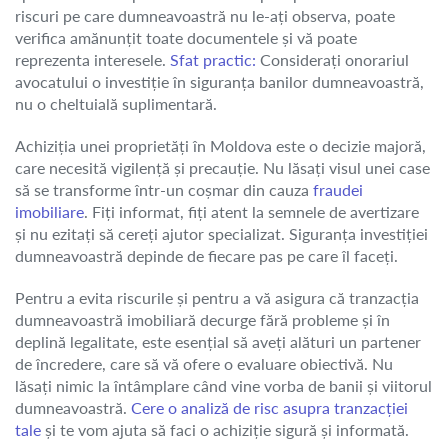
riscuri pe care dumneavoastră nu le-ați observa, poate
verifica amănunțit toate documentele și vă poate
reprezenta interesele.
Sfat practic:
Considerați onorariul
avocatului o investiție în siguranța banilor dumneavoastră,
nu o cheltuială suplimentară.
Achiziția unei proprietăți în Moldova este o decizie majoră,
care necesită vigilență și precauție. Nu lăsați visul unei case
să se transforme într-un coșmar din cauza
fraudei
imobiliare
. Fiți informat, fiți atent la semnele de avertizare
și nu ezitați să cereți ajutor specializat. Siguranța investiției
dumneavoastră depinde de fiecare pas pe care îl faceți.
Pentru a evita riscurile și pentru a vă asigura că tranzacția
dumneavoastră imobiliară decurge fără probleme și în
deplină legalitate, este esențial să aveți alături un partener
de încredere, care să vă ofere o evaluare obiectivă. Nu
lăsați nimic la întâmplare când vine vorba de banii și viitorul
dumneavoastră.
Cere o analiză de risc asupra tranzacției
tale
și te vom ajuta să faci o achiziție sigură și informată.