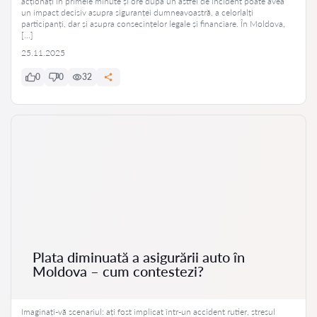
acționați în primele minute și ore după un astfel de incident poate avea
un impact decisiv asupra siguranței dumneavoastră, a celorlalți
participanți, dar și asupra consecințelor legale și financiare. În Moldova,
[…]
25.11.2025
0
0
32
Plata diminuată a asigurării auto în
Moldova – cum contestezi?
Imaginați-vă scenariul: ați fost implicat într-un accident rutier, stresul