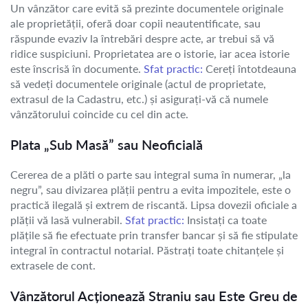
Un vânzător care evită să prezinte documentele originale
ale proprietății, oferă doar copii neautentificate, sau
răspunde evaziv la întrebări despre acte, ar trebui să vă
ridice suspiciuni. Proprietatea are o istorie, iar acea istorie
este înscrisă în documente.
Sfat practic:
Cereți întotdeauna
să vedeți documentele originale (actul de proprietate,
extrasul de la Cadastru, etc.) și asigurați-vă că numele
vânzătorului coincide cu cel din acte.
Plata „Sub Masă” sau Neoficială
Cererea de a plăti o parte sau integral suma în numerar, „la
negru”, sau divizarea plății pentru a evita impozitele, este o
practică ilegală și extrem de riscantă. Lipsa dovezii oficiale a
plății vă lasă vulnerabil.
Sfat practic:
Insistați ca toate
plățile să fie efectuate prin transfer bancar și să fie stipulate
integral în contractul notarial. Păstrați toate chitanțele și
extrasele de cont.
Vânzătorul Acționează Straniu sau Este Greu de