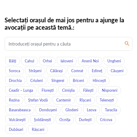
Selectați orașul de mai jos pentru a ajunge la
avocații pe această temă.:
Bălţi
Cahul
Orhei
Ialoveni
Anenii Noi
Ungheni
Soroca
Străşeni
Călăraşi
Comrat
Edineţ
Căuşeni
Drochia
Criuleni
Sîngerei
Briceni
Hînceşti
Ceadîr – Lunga
Floreşti
Cimişlia
Făleşti
Nisporeni
Rezina
Ştefan Vodă
Cantemir
Rîşcani
Teleneşti
Basarabeasca
Donduşeni
Glodeni
Leova
Taraclia
Vulcăneşti
Şoldăneşti
Ocniţa
Durleşti
Cricova
Dubăsari
Râșcani