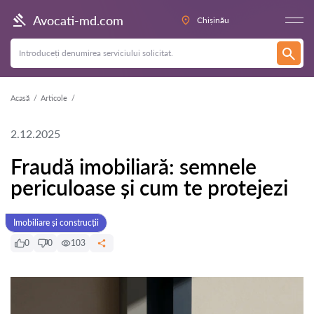
Avocati-md.com
Chișinău
Acasă
Articole
2.12.2025
Fraudă imobiliară: semnele
periculoase și cum te protejezi
Imobiliare și construcții
0
0
103