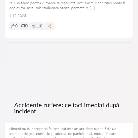
sau un teren pentru viitoarea ta reședință, entuziasmul achiziției poate fi
copleșitor. Însă, sub strălucirea ofertei perfecte se […]
1.12.2025
0
0
110
Accidente rutiere: ce faci imediat după
incident
Nimeni nu își dorește să fie implicat într-un accident rutier. Este un
moment de șoc, confuzie și, adesea, de panică. Însă, modul în care