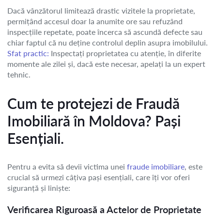
Dacă vânzătorul limitează drastic vizitele la proprietate,
permițând accesul doar la anumite ore sau refuzând
inspecțiile repetate, poate încerca să ascundă defecte sau
chiar faptul că nu deține controlul deplin asupra imobilului.
Sfat practic:
Inspectați proprietatea cu atenție, în diferite
momente ale zilei și, dacă este necesar, apelați la un expert
tehnic.
Cum te protejezi de Fraudă
Imobiliară în Moldova? Pași
Esențiali.
Pentru a evita să devii victima unei
fraude imobiliare
, este
crucial să urmezi câțiva pași esențiali, care îți vor oferi
siguranță și liniște:
Verificarea Riguroasă a Actelor de Proprietate