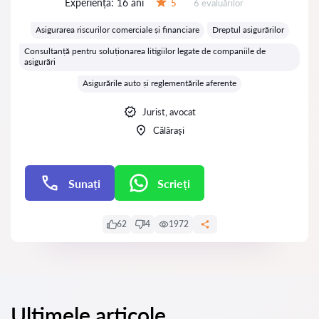
Experiență:
16 ani
Evaluărilor:
5
6 evaluărilor
Evaluare:
Asigurarea riscurilor comerciale și financiare
Dreptul asigurărilor
Consultanță pentru soluționarea litigiilor legate de companiile de
asigurări
Asigurările auto și reglementările aferente
Jurist, avocat
Călăraşi
Sunați
Scrieți
Scrieți
62
4
1972
Ultimele articole