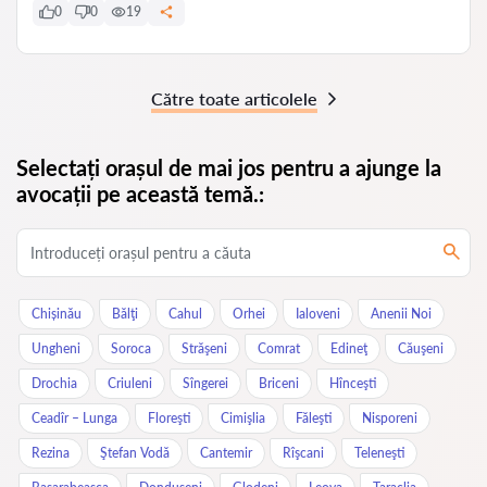
0
0
19
Către toate articolele
Selectați orașul de mai jos pentru a ajunge la
avocații pe această temă.:
Chișinău
Bălţi
Cahul
Orhei
Ialoveni
Anenii Noi
Ungheni
Soroca
Străşeni
Comrat
Edineţ
Căuşeni
Drochia
Criuleni
Sîngerei
Briceni
Hînceşti
Ceadîr – Lunga
Floreşti
Cimişlia
Făleşti
Nisporeni
Rezina
Ştefan Vodă
Cantemir
Rîşcani
Teleneşti