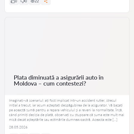
0
0
22
Plata diminuată a asigurării auto în
Moldova – cum contestezi?
Imaginați-vă scenariul: ați fost implicat într-un accident rutier, stresul
inițial a trecut, iar acum așteptați despăgubirea de la asigurator. Vă bazați
pe această sumă pentru a repara vehiculul și a reveni la normalitate. Însă,
când primiți decizia de plată, observați cu stupoare că suma este mult mai
mică decât așteptările sau estimările dumneavoastră. Aceasta este […]
28.05.2026