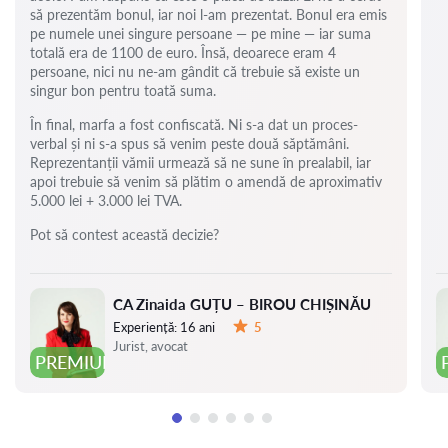
să prezentăm bonul, iar noi l-am prezentat. Bonul era emis
pe numele unei singure persoane — pe mine — iar suma
totală era de 1100 de euro. Însă, deoarece eram 4
persoane, nici nu ne-am gândit că trebuie să existe un
singur bon pentru toată suma.
În final, marfa a fost confiscată. Ni s-a dat un proces-
verbal și ni s-a spus să venim peste două săptămâni.
Reprezentanții vămii urmează să ne sune în prealabil, iar
apoi trebuie să venim să plătim o amendă de aproximativ
5.000 lei + 3.000 lei TVA.
Pot să contest această decizie?
CA Zinaida GUȚU – BIROU CHIȘINĂU
Experiență:
16 ani
5
Evaluare:
Jurist, avocat
PREMIUM