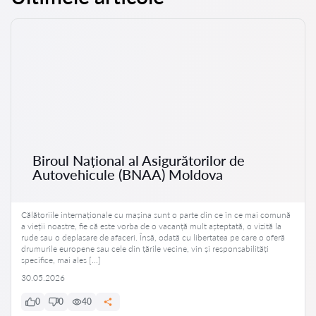
Biroul Național al Asigurătorilor de
Autovehicule (BNAA) Moldova
Călătoriile internaționale cu mașina sunt o parte din ce în ce mai comună
a vieții noastre, fie că este vorba de o vacanță mult așteptată, o vizită la
rude sau o deplasare de afaceri. Însă, odată cu libertatea pe care o oferă
drumurile europene sau cele din țările vecine, vin și responsabilități
specifice, mai ales […]
30.05.2026
0
0
40