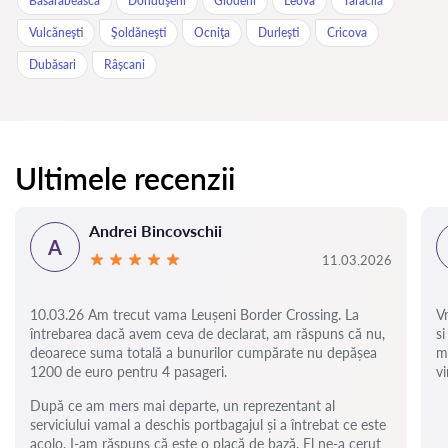
Basarabeasca
Donduşeni
Glodeni
Leova
Taraclia
Vulcăneşti
Şoldăneşti
Ocniţa
Durleşti
Cricova
Dubăsari
Râșcani
Ultimele recenzii
Andrei Bincovschii
A
11.03.2026
10.03.26 Am trecut vama Leușeni Border Crossing. La
V
întrebarea dacă avem ceva de declarat, am răspuns că nu,
si
deoarece suma totală a bunurilor cumpărate nu depășea
m
1200 de euro pentru 4 pasageri.
vi
După ce am mers mai departe, un reprezentant al
serviciului vamal a deschis portbagajul și a întrebat ce este
acolo. I-am răspuns că este o placă de bază. El ne-a cerut