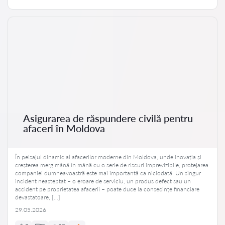
Asigurarea de răspundere civilă pentru
afaceri în Moldova
În peisajul dinamic al afacerilor moderne din Moldova, unde inovația și
creșterea merg mână în mână cu o serie de riscuri imprevizibile, protejarea
companiei dumneavoastră este mai importantă ca niciodată. Un singur
incident neașteptat – o eroare de serviciu, un produs defect sau un
accident pe proprietatea afacerii – poate duce la consecințe financiare
devastatoare, […]
29.05.2026