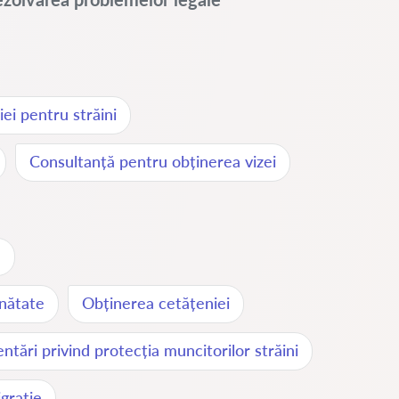
ei pentru străini
Consultanță pentru obținerea vizei
ă
inătate
Obținerea cetățeniei
tări privind protecția muncitorilor străini
igrație