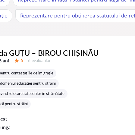
ație
Reprezentare pentru obținerea statutului de re
ida GUȚU – BIROU CHIȘINĂU
6 ani
Evaluărilor:
5
6 evaluărilor
Evaluare:
entru contestațiile de imigrație
 domeniul educației pentru străini
vind relocarea afacerilor în străinătate
ică pentru străini
ocat
Lunga