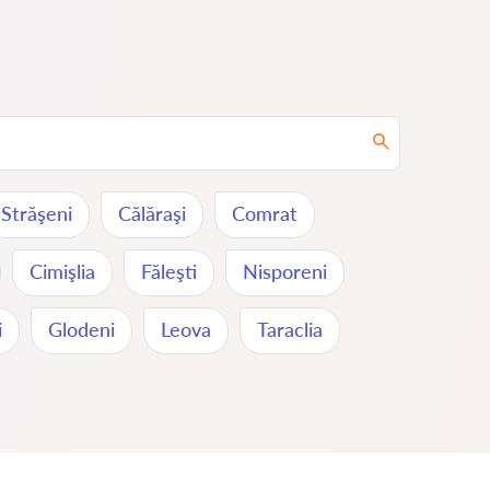
Străşeni
Călăraşi
Comrat
Cimişlia
Făleşti
Nisporeni
i
Glodeni
Leova
Taraclia