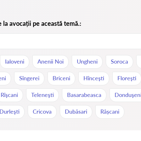
e la avocații pe această temă.:
Ialoveni
Anenii Noi
Ungheni
Soroca
eni
Sîngerei
Briceni
Hînceşti
Floreşti
Rîşcani
Teleneşti
Basarabeasca
Donduşen
Durleşti
Cricova
Dubăsari
Râșcani