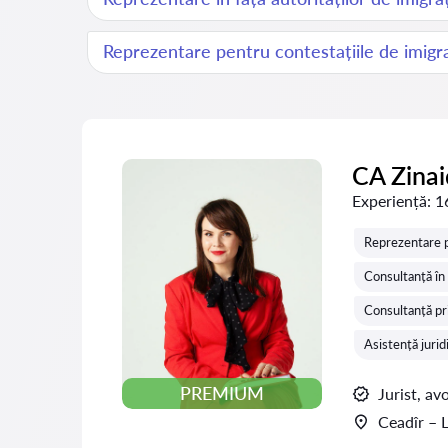
Reprezentare pentru contestațiile de imigr
CA Zina
Experiență:
1
Reprezentare p
Consultanță în
Consultanță pri
Asistență jurid
PREMIUM
Jurist, av
Ceadîr – 