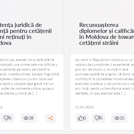
tența juridică de
Recunoașterea
nță pentru cetățenii
diplomelor și califică
ni reținuți în
în Moldova de towar
dova
cetățeni străini
eținut sau arestat într-o țară străină
Ați venit în Republica Moldova cu un
îndoială, una dintre cele mai dificile și
valoros de cunoștințe și experiență, 
experiențe pe care o persoană le
prin ani de studiu și muncă în țara
ersa. Incertitudinea, bariera lingvistică
dumneavoastră de origine. Vă doriți s
șterea sistemului juridic local pot
contribuiți la societatea moldoveneas
 rapid o situație deja gravă într-un
exercitați profesia și să construiți o n
 astfel de momente critice, accesul
aici. Însă, pentru a transforma acest vi
 asistența juridică de […]
realitate, un pas esențial este […]
26
21.04.2026
0
38
0
0
35