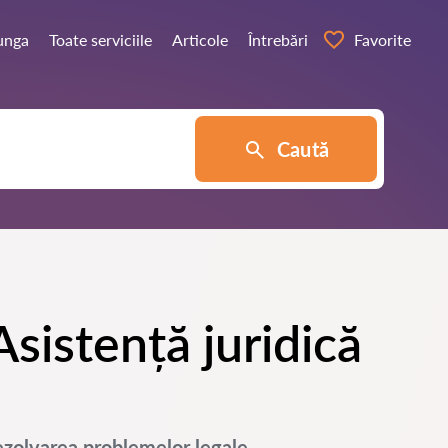
Lunga
Toate serviciile
Articole
Întrebări
Favorite
Caută
Asistență juridică
rezolvarea problemelor legale