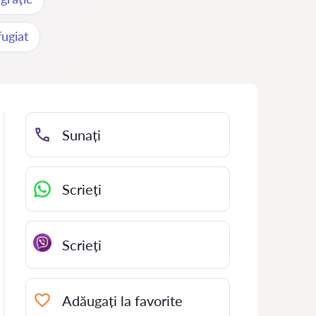
fugiat
Sunați
Scrieți
Scrieți
Adăugați la favorite