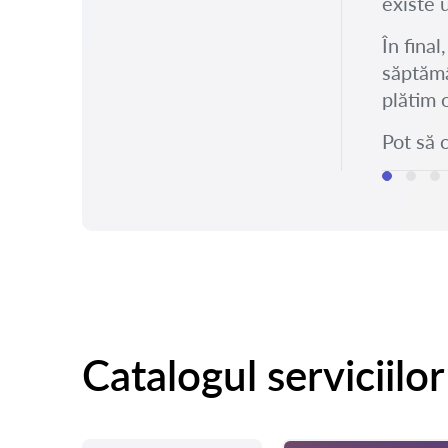
existe 
În fina
săptămâ
plătim 
Pot să 
Catalogul serviciilor