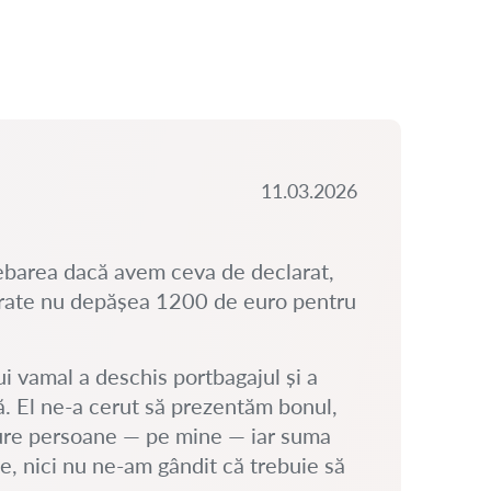
11.03.2026
ebarea dacă avem ceva de declarat,
ărate nu depășea 1200 de euro pentru
i vamal a deschis portbagajul și a
ă. El ne-a cerut să prezentăm bonul,
CA 
BI
gure persoane — pe mine — iar suma
Expe
, nici nu ne-am gândit că trebuie să