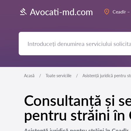
Avocati-md.com
Ceadîr –
Acasă
Toate serviciile
Asistență juridică pentru st
Consultanță și se
pentru străini în
Asistență juridică pentru străini în Ceadî