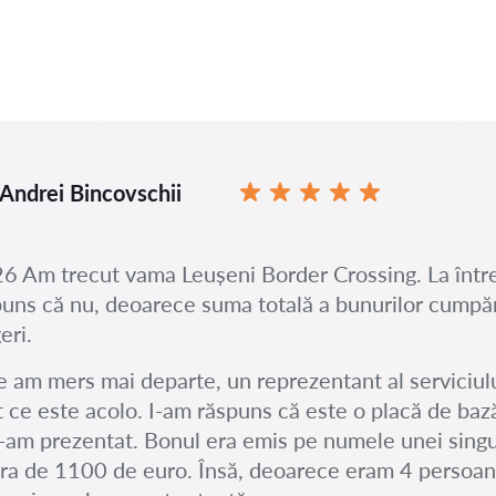
Andrei Bincovschii
6 Am trecut vama Leușeni Border Crossing. La într
uns că nu, deoarece suma totală a bunurilor cump
eri.
 am mers mai departe, un reprezentant al serviciulu
t ce este acolo. I-am răspuns că este o placă de baz
 l-am prezentat. Bonul era emis pe numele unei sin
era de 1100 de euro. Însă, deoarece eram 4 persoane