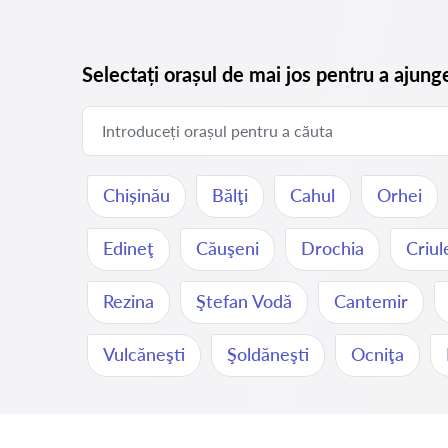
Selectați orașul de mai jos pentru a ajung
Chișinău
Bălţi
Cahul
Orhei
Edineţ
Căuşeni
Drochia
Criul
Rezina
Ştefan Vodă
Cantemir
Vulcăneşti
Şoldăneşti
Ocniţa