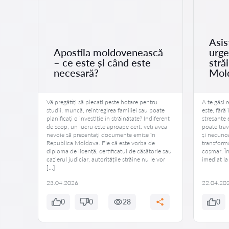
Asis
ru
Apostila moldovenească
urge
– ce este și când este
străi
necesară?
Mol
ură
Vă pregătiți să plecați peste hotare pentru
A te găsi r
 Fie că
studii, muncă, reîntregirea familiei sau poate
este, fără 
planificați o investiție în străinătate? Indiferent
stresante 
ățean
de scop, un lucru este aproape cert: veți avea
poate trav
 de
nevoie să prezentați documente emise în
și necunoa
Republica Moldova. Fie că este vorba de
transforma
diploma de licență, certificatul de căsătorie sau
coșmar. În
cazierul judiciar, autoritățile străine nu le vor
imediat la
[…]
23.04.2026
22.04.20
0
0
28
0