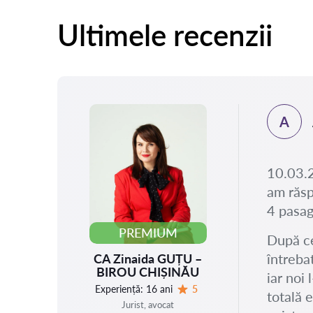
Ultimele recenzii
A
.2025
rimit
10.03.2
au
am răsp
t
4 pasag
PREMIUM
După ce
întreba
CA Zinaida GUȚU –
BIROU CHIȘINĂU
iar noi
Experiență:
16 ani
5
totală 
Evaluare:
Jurist, avocat