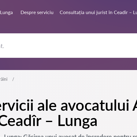
 Lunga
Despre serviciu
Consultația unui jurist în Ceadîr – 
răini
rvicii ale avocatului 
 Ceadîr – Lunga
r – Lunga: Găsirea unui avocat de încredere pentru 