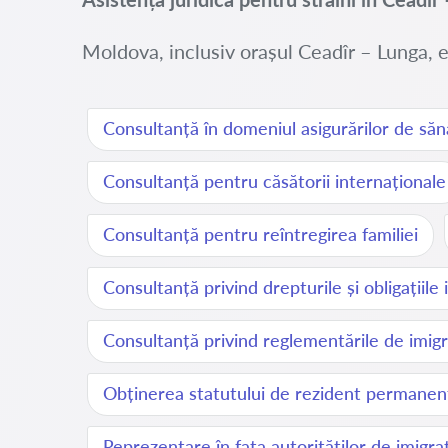
Moldova, inclusiv orașul Ceadîr – Lunga, e
Consultanță în domeniul asigurărilor de săn
Consultanță pentru căsătorii internaționale
Consultanță pentru reîntregirea familiei
Consultanță privind drepturile și obligațiile 
Consultanță privind reglementările de imigr
Obținerea statutului de rezident permanen
Reprezentare în fața autorităților de imigra