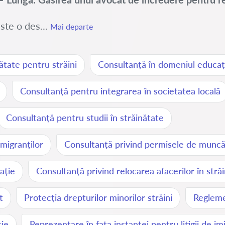
ste o des...
Mai departe
ătate pentru străini
Consultanță în domeniul educați
Consultanță pentru integrarea în societatea locală
Consultanță pentru studii în străinătate
imigranților
Consultanță privind permisele de munc
ație
Consultanță privind relocarea afacerilor în stră
t
Protecția drepturilor minorilor străini
Reglemen
ție
Reprezentare în fața instanței pentru litigii de im