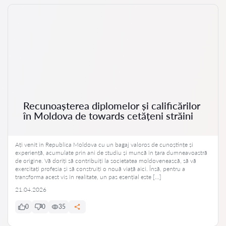
Recunoașterea diplomelor și calificărilor
în Moldova de towards cetățeni străini
Ați venit în Republica Moldova cu un bagaj valoros de cunoștințe și
experiență, acumulate prin ani de studiu și muncă în țara dumneavoastră
de origine. Vă doriți să contribuiți la societatea moldovenească, să vă
exercitați profesia și să construiți o nouă viață aici. Însă, pentru a
transforma acest vis în realitate, un pas esențial este […]
21.04.2026
0
0
35