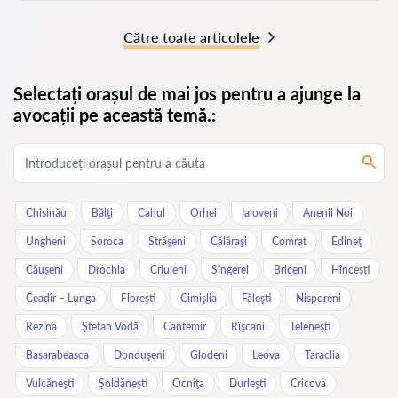
Către toate articolele
Selectați orașul de mai jos pentru a ajunge la
avocații pe această temă.:
Chișinău
Bălţi
Cahul
Orhei
Ialoveni
Anenii Noi
Ungheni
Soroca
Străşeni
Călăraşi
Comrat
Edineţ
Căuşeni
Drochia
Criuleni
Sîngerei
Briceni
Hînceşti
Ceadîr – Lunga
Floreşti
Cimişlia
Făleşti
Nisporeni
Rezina
Ştefan Vodă
Cantemir
Rîşcani
Teleneşti
Basarabeasca
Donduşeni
Glodeni
Leova
Taraclia
Vulcăneşti
Şoldăneşti
Ocniţa
Durleşti
Cricova