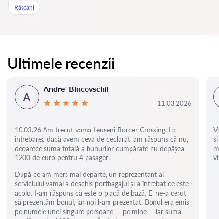
Râșcani
Ultimele recenzii
Andrei Bincovschii
A
11.03.2026
10.03.26 Am trecut vama Leușeni Border Crossing. La
V
întrebarea dacă avem ceva de declarat, am răspuns că nu,
si
deoarece suma totală a bunurilor cumpărate nu depășea
m
1200 de euro pentru 4 pasageri.
vi
După ce am mers mai departe, un reprezentant al
serviciului vamal a deschis portbagajul și a întrebat ce este
acolo. I-am răspuns că este o placă de bază. El ne-a cerut
să prezentăm bonul, iar noi l-am prezentat. Bonul era emis
pe numele unei singure persoane — pe mine — iar suma