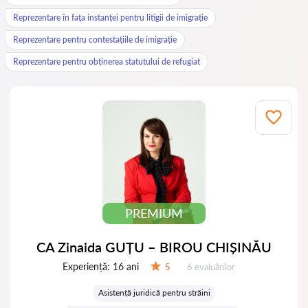
Reprezentare în fața instanței pentru litigii de imigrație
Reprezentare pentru contestațiile de imigrație
Reprezentare pentru obținerea statutului de refugiat
PREMIUM
CA Zinaida GUȚU – BIROU CHIȘINĂU
Experiență:
16 ani
Evaluărilor:
5
6 evaluărilor
Evaluare:
Asistență juridică pentru străini