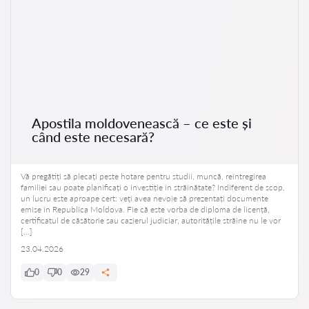
Apostila moldovenească – ce este și
când este necesară?
Vă pregătiți să plecați peste hotare pentru studii, muncă, reîntregirea
familiei sau poate planificați o investiție în străinătate? Indiferent de scop,
un lucru este aproape cert: veți avea nevoie să prezentați documente
emise în Republica Moldova. Fie că este vorba de diploma de licență,
certificatul de căsătorie sau cazierul judiciar, autoritățile străine nu le vor
[…]
23.04.2026
0
0
29