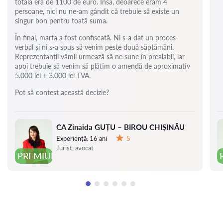
totală era de 1100 de euro. Însă, deoarece eram 4
persoane, nici nu ne-am gândit că trebuie să existe un
singur bon pentru toată suma.
În final, marfa a fost confiscată. Ni s-a dat un proces-
verbal și ni s-a spus să venim peste două săptămâni.
Reprezentanții vămii urmează să ne sune în prealabil, iar
apoi trebuie să venim să plătim o amendă de aproximativ
5.000 lei + 3.000 lei TVA.
Pot să contest această decizie?
CA Zinaida GUȚU – BIROU CHIȘINĂU
Experiență:
16 ani
5
Evaluare:
Jurist, avocat
PREMIUM