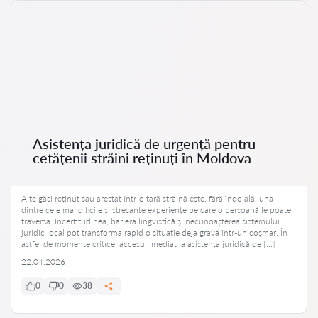
Asistența juridică de urgență pentru
cetățenii străini reținuți în Moldova
A te găsi reținut sau arestat într-o țară străină este, fără îndoială, una
dintre cele mai dificile și stresante experiențe pe care o persoană le poate
traversa. Incertitudinea, bariera lingvistică și necunoașterea sistemului
juridic local pot transforma rapid o situație deja gravă într-un coșmar. În
astfel de momente critice, accesul imediat la asistența juridică de […]
22.04.2026
0
0
38