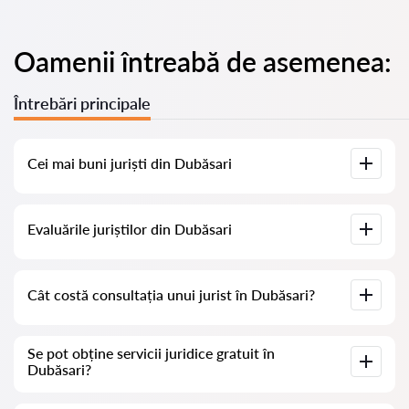
Oamenii întreabă de asemenea:
Întrebări principale
Cei mai buni juriști din Dubăsari
Am adunat o listă cu cei mai buni juriști din Dubăsari, cu
Evaluările juriștilor din Dubăsari
informații complete. Prețuri, evaluări, numere de telefon și
adrese.
Pe serviciul nostru am adunat evaluări reale despre juriști, nu
Cât costă consultația unui jurist în Dubăsari?
ștergem evaluările negative și nu există posibilitatea de a le
manipula.
Consultația juriștilor în Dubăsari începe de la 500 MDL și mai
Se pot obține servicii juridice gratuit în
mult (prețurile pot varia în funcție de complexitatea întrebării
Dubăsari?
și de forma răspunsului).