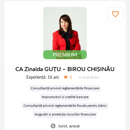
PREMIUM
CA Zinaida GUȚU – BIROU CHIȘINĂU
Experiență:
16 ani
Evaluărilor:
5
6 evaluărilor
Evaluare:
Consultanță privind reglementările financiare
Imprumuturi și credite bancare
Consultanță privind reglementările fiscale pentru bănci
Asigurări și protecția riscurilor financiare
Jurist, avocat