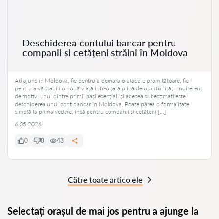
Deschiderea contului bancar pentru
companii și cetățeni străini în Moldova
Ați ajuns în Moldova, fie pentru a demara o afacere promițătoare, fie
pentru a vă stabili o nouă viață într-o țară plină de oportunități. Indiferent
de motiv, unul dintre primii pași esențiali și adesea subestimați este
deschiderea unui cont bancar în Moldova. Poate părea o formalitate
simplă la prima vedere, însă pentru companii și cetățeni […]
6.05.2026
0
0
43
Către toate articolele
Selectați orașul de mai jos pentru a ajunge la