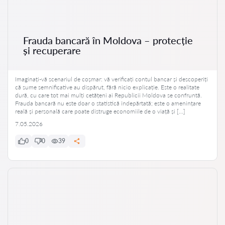
Frauda bancară în Moldova – protecție
și recuperare
Imaginați-vă scenariul de coșmar: vă verificați contul bancar și descoperiți
că sume semnificative au dispărut, fără nicio explicație. Este o realitate
dură, cu care tot mai mulți cetățeni ai Republicii Moldova se confruntă.
Frauda bancară nu este doar o statistică îndepărtată; este o amenințare
reală și personală care poate distruge economiile de o viață și […]
7.05.2026
0
0
39