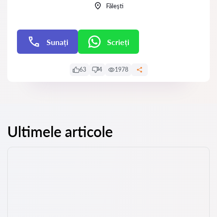
Făleşti
Sunați
Scrieți
Scrieți
63
4
1978
Ultimele articole