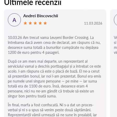
Ultimele recenzii
Andrei Bincovschii
A
11.03.2026
10.03.26 Am trecut vama Leușeni Border Crossing. La
V
întrebarea dacă avem ceva de declarat, am răspuns că nu,
si
deoarece suma totală a bunurilor cumpărate nu depășea
m
1200 de euro pentru 4 pasageri.
vi
După ce am mers mai departe, un reprezentant al
serviciului vamal a deschis portbagajul și a întrebat ce este
acolo. I-am răspuns că este o placă de bază. El ne-a cerut
să prezentăm bonul, iar noi l-am prezentat. Bonul era emis
pe numele unei singure persoane — pe mine — iar suma
totală era de 1100 de euro. Însă, deoarece eram 4
persoane, nici nu ne-am gândit că trebuie să existe un
singur bon pentru toată suma.
În final, marfa a fost confiscată. Ni s-a dat un proces-
verbal și ni s-a spus să venim peste două săptămâni.
Reprezentanții vămii urmează să ne sune în prealabil, iar