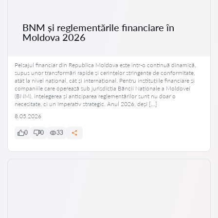
BNM și reglementările financiare în
Moldova 2026
Peisajul financiar din Republica Moldova este într-o continuă dinamică,
supus unor transformări rapide și cerințelor stringente de conformitate,
atât la nivel național, cât și internațional. Pentru instituțiile financiare și
companiile care operează sub jurisdicția Băncii Naționale a Moldovei
(BNM), înțelegerea și anticiparea reglementărilor sunt nu doar o
necesitate, ci un imperativ strategic. Anul 2026, deși […]
8.05.2026
0
0
33