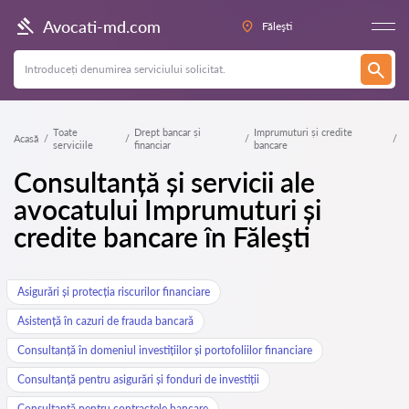
Avocati-md.com
Făleşti
Toate
Drept bancar și
Imprumuturi și credite
Acasă
serviciile
financiar
bancare
Consultanță și servicii ale
avocatului Imprumuturi și
credite bancare în Făleşti
Asigurări și protecția riscurilor financiare
Asistență în cazuri de frauda bancară
Consultanță în domeniul investițiilor și portofoliilor financiare
Consultanță pentru asigurări și fonduri de investiții
Consultanță pentru contractele bancare