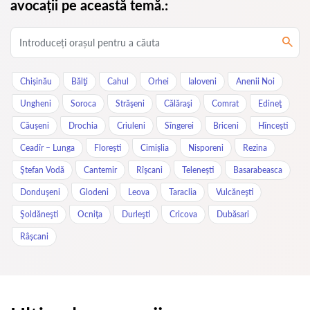
avocații pe această temă.:
Chișinău
Bălţi
Cahul
Orhei
Ialoveni
Anenii Noi
Ungheni
Soroca
Străşeni
Călăraşi
Comrat
Edineţ
Căuşeni
Drochia
Criuleni
Sîngerei
Briceni
Hînceşti
Ceadîr – Lunga
Floreşti
Cimişlia
Nisporeni
Rezina
Ştefan Vodă
Cantemir
Rîşcani
Teleneşti
Basarabeasca
Donduşeni
Glodeni
Leova
Taraclia
Vulcăneşti
Şoldăneşti
Ocniţa
Durleşti
Cricova
Dubăsari
Râșcani