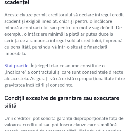
scadenței
Aceste clauze permit creditorului să declare întregul credit
scadent și exigibil imediat, chiar și pentru o încălcare
minoră a contractului sau pentru un motiv vag definit. De
exemplu, o întârziere minimă la plată ar putea duce la
cerința de a rambursa întregul sold al creditului, împreună
cu penalități, punându-vă într-o situație financiară
imposibilă.
Sfat practic:
Înțelegeți clar ce anume constituie o
„încălcare” a contractului și care sunt consecințele directe
ale acesteia. Asigurați-vă că există o proporționalitate între
gravitatea încălcării și consecințe.
Condiții excesive de garantare sau executare
silită
Unii creditori pot solicita garanții disproporționate față de
valoarea creditului sau pot insera clauze care simplifică
excesiv procesul de executare silită, lăsându-vă cu puține