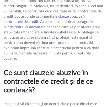
termeni inechitabili, din care nu mai există ieșire? Nu
sunteți singuri. În Moldova, mulți debitori, în special cei mai
vulnerabili, se confruntă cu o realitate dură: contractele de
credit pot ascunde așa-numitele
clauze abuzive în
contractele de credit
. Acestea nu sunt doar paragrafe
plictisitoare, ci adevărate capcane care vă pot afecta grav
stabilitatea financiară și liniștea sufletească. A înțelege ce
sunt aceste clauze și cum să vă protejați este esențial
pentru a nu deveni victima unor practici incorecte. Să
explorăm împreună acest subiect crucial pentru a vă dota
cu instrumentele necesare în lupta pentru drepturile
voastre.
Ce sunt clauzele abuzive în
contractele de credit și de ce
contează?
Imaginați-vă că semnați un acord, dar o parte din el este