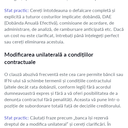
Sfat practic:
Cereți întotdeauna o defalcare completă și
explicită a tuturor costurilor implicate: dobândă, DAE
(Dobânda Anuală Efectivă), comisioane de acordare, de
administrare, de analiză, de rambursare anticipată etc. Dacă
un cost nu este clarificat, întrebați până înțelegeți perfect
sau cereți eliminarea acestuia.
Modificarea unilaterală a condițiilor
contractuale
O clauză abuzivă frecventă este cea care permite băncii sau
IFN-ului să schimbe termenii și condițiile contractului
(altele decât rata dobânzii, conform legii) fără acordul
dumneavoastră expres și fără a vă oferi posibilitatea de a
denunța contractul fără penalități. Aceasta vă pune într-o
poziție de subordonare totală față de deciziile creditorului.
Sfat practic:
Căutați fraze precum „banca își rezervă
dreptul de a modifica unilateral” și cereți clarificări. În