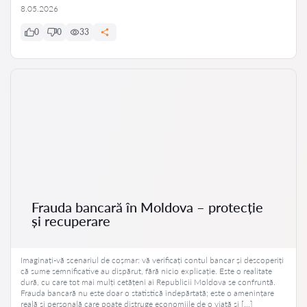
8.05.2026
0
0
33
Frauda bancară în Moldova – protecție
și recuperare
Imaginați-vă scenariul de coșmar: vă verificați contul bancar și descoperiți
că sume semnificative au dispărut, fără nicio explicație. Este o realitate
dură, cu care tot mai mulți cetățeni ai Republicii Moldova se confruntă.
Frauda bancară nu este doar o statistică îndepărtată; este o amenințare
reală și personală care poate distruge economiile de o viață și […]