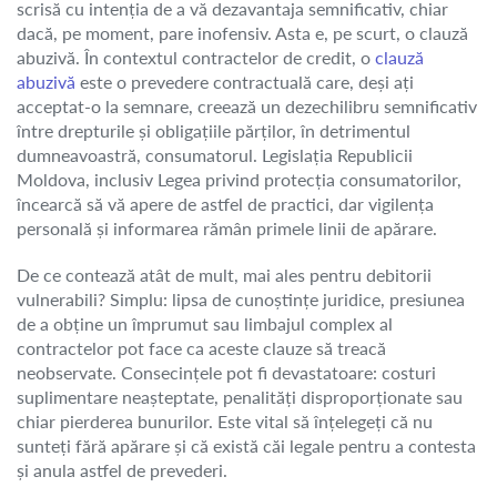
scrisă cu intenția de a vă dezavantaja semnificativ, chiar
dacă, pe moment, pare inofensiv. Asta e, pe scurt, o clauză
abuzivă. În contextul contractelor de credit, o
clauză
abuzivă
este o prevedere contractuală care, deși ați
acceptat-o la semnare, creează un dezechilibru semnificativ
între drepturile și obligațiile părților, în detrimentul
dumneavoastră, consumatorul. Legislația Republicii
Moldova, inclusiv Legea privind protecția consumatorilor,
încearcă să vă apere de astfel de practici, dar vigilența
personală și informarea rămân primele linii de apărare.
De ce contează atât de mult, mai ales pentru debitorii
vulnerabili? Simplu: lipsa de cunoștințe juridice, presiunea
de a obține un împrumut sau limbajul complex al
contractelor pot face ca aceste clauze să treacă
neobservate. Consecințele pot fi devastatoare: costuri
suplimentare neașteptate, penalități disproporționate sau
chiar pierderea bunurilor. Este vital să înțelegeți că nu
sunteți fără apărare și că există căi legale pentru a contesta
și anula astfel de prevederi.