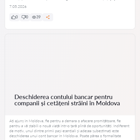
7.05.2026
0
0
39
Deschiderea contului bancar pentru
companii și cetățeni străini în Moldova
Ați ajuns în Moldova, fie pentru a demara o afacere promițătoare, fie
pentru a vă stabili o nouă viață într-o țară plină de oportunități. Indiferent
de motiv, unul dintre primii pași esențiali și adesea subestimați este
deschiderea unui cont bancar în Moldova. Poate părea o formalitate