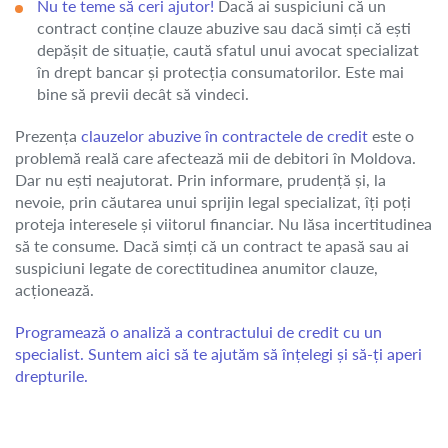
Nu te teme să ceri ajutor!
Dacă ai suspiciuni că un
contract conține clauze abuzive sau dacă simți că ești
depășit de situație, caută sfatul unui avocat specializat
în drept bancar și protecția consumatorilor. Este mai
bine să previi decât să vindeci.
Prezența
clauzelor abuzive în contractele de credit
este o
problemă reală care afectează mii de debitori în Moldova.
Dar nu ești neajutorat. Prin informare, prudență și, la
nevoie, prin căutarea unui sprijin legal specializat, îți poți
proteja interesele și viitorul financiar. Nu lăsa incertitudinea
să te consume. Dacă simți că un contract te apasă sau ai
suspiciuni legate de corectitudinea anumitor clauze,
acționează.
Programează o analiză a contractului de credit cu un
specialist. Suntem aici să te ajutăm să înțelegi și să-ți aperi
drepturile.