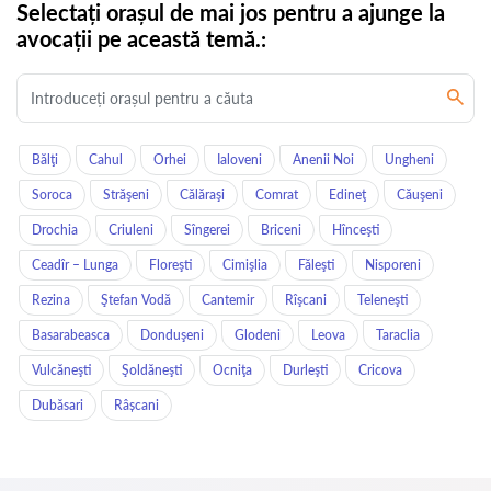
Selectați orașul de mai jos pentru a ajunge la
avocații pe această temă.:
Bălţi
Cahul
Orhei
Ialoveni
Anenii Noi
Ungheni
Soroca
Străşeni
Călăraşi
Comrat
Edineţ
Căuşeni
Drochia
Criuleni
Sîngerei
Briceni
Hînceşti
Ceadîr – Lunga
Floreşti
Cimişlia
Făleşti
Nisporeni
Rezina
Ştefan Vodă
Cantemir
Rîşcani
Teleneşti
Basarabeasca
Donduşeni
Glodeni
Leova
Taraclia
Vulcăneşti
Şoldăneşti
Ocniţa
Durleşti
Cricova
Dubăsari
Râșcani