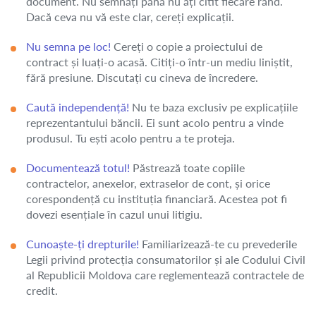
document. Nu semnați până nu ați citit fiecare rând.
Dacă ceva nu vă este clar, cereți explicații.
Nu semna pe loc!
Cereți o copie a proiectului de
contract și luați-o acasă. Citiți-o într-un mediu liniștit,
fără presiune. Discutați cu cineva de încredere.
Caută independență!
Nu te baza exclusiv pe explicațiile
reprezentantului băncii. Ei sunt acolo pentru a vinde
produsul. Tu ești acolo pentru a te proteja.
Documentează totul!
Păstrează toate copiile
contractelor, anexelor, extraselor de cont, și orice
corespondență cu instituția financiară. Acestea pot fi
dovezi esențiale în cazul unui litigiu.
Cunoaște-ți drepturile!
Familiarizează-te cu prevederile
Legii privind protecția consumatorilor și ale Codului Civil
al Republicii Moldova care reglementează contractele de
credit.