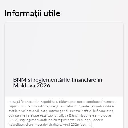
Informații utile
BNM și reglementările financiare în
Moldova 2026
Peisajul financiar din Republica Moldova este într-o continuă dinamică,
supus unor transformări rapide și cerințelor stringente de conformitate,
atât la nivel național, cât și internațional. Pentru instituțiile financiare și
companiile care operează sub jurisdicția Băncii Naționale a Moldovei
(BNM), înțelegerea și anticiparea reglementărilor sunt nu doar o
necesitate, ci un imperativ strategic. Anul 2026, deși […]