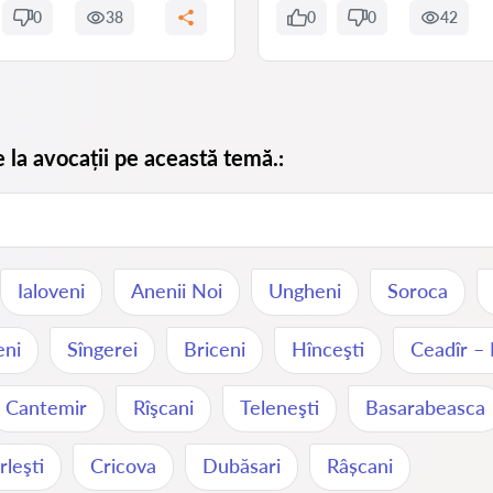
0
38
0
0
42
e la avocații pe această temă.:
Ialoveni
Anenii Noi
Ungheni
Soroca
eni
Sîngerei
Briceni
Hînceşti
Ceadîr –
Cantemir
Rîşcani
Teleneşti
Basarabeasca
leşti
Cricova
Dubăsari
Râșcani