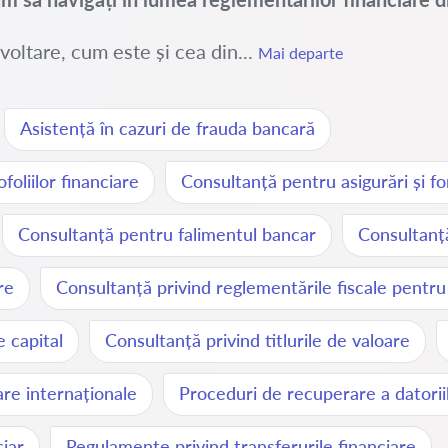
oltare, cum este și cea din...
Mai departe
Asistență în cazuri de frauda bancară
foliilor financiare
Consultanță pentru asigurări și fon
Consultanță pentru falimentul bancar
Consultanță
re
Consultanță privind reglementările fiscale pentru
e capital
Consultanță privind titlurile de valoare
iare internaționale
Proceduri de recuperare a datorii
iar
Regulamente privind transferurile financiare