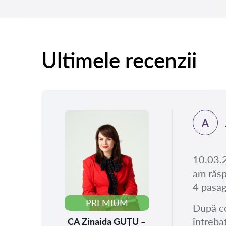
Ultimele recenzii
A
.2025
rimit
10.03.2
au
am răsp
t
4 pasag
PREMIUM
După ce
întreba
CA Zinaida GUȚU –