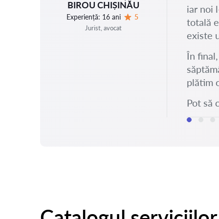
BIROU CHIȘINĂU
iar noi
Experiență:
16 ani
5
totală 
Evaluare:
Jurist, avocat
existe 
În fina
săptămâ
plătim 
Pot să 
Catalogul serviciilor