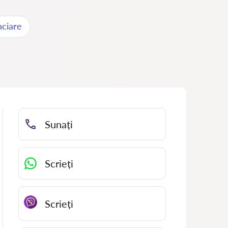
nciare
Sunați
Scrieți
Scrieți