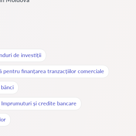
duri de investiții
 pentru finanțarea tranzacțiilor comerciale
 bănci
Imprumuturi și credite bancare
lor