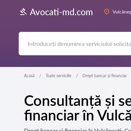
Avocati-md.com
Vulcăneş
Acasă
Toate serviciile
Drept bancar și financiar
Consultanță și se
financiar în Vulc
Drept bancar și financiar în Vulcăneşti: 