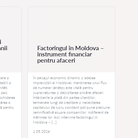
i
nii
Factoringul în Moldova –
Le
instrument financiar
Mo
pentru afaceri
obl
mara o
În peisajul economic dinamic și adesea
În peis
tabili o
imprevizibil al Moldovei, menținerea unui flux
Moldova
ități.
de numerar sănătos este vitală pentru
reprezi
 pași
supraviețuirea și dezvoltarea oricărei afaceri.
și exti
eschiderea
Întârzierile la plată din partea clienților,
context
părea o
termenele lungi de creditare și necesitatea
soluție
să pentru
capitalului de lucru constant pot pune presiune
oportun
semnificativă asupra companiilor, indiferent de
de bunu
mărimea lor. Aici intervine factoringul în
utilaje
Moldova – […]
imobili
1.05.2026
30.04