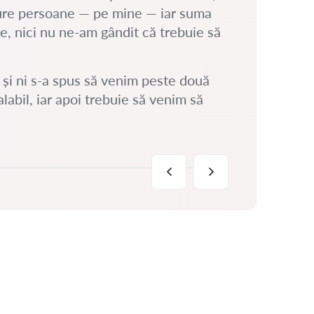
BI
gure persoane — pe mine — iar suma
Expe
, nici nu ne-am gândit că trebuie să
l și ni s-a spus să venim peste două
abil, iar apoi trebuie să venim să