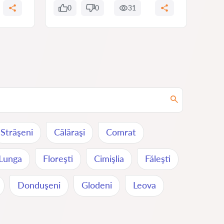
0
0
31
0
Străşeni
Călăraşi
Comrat
 Lunga
Floreşti
Cimişlia
Făleşti
Donduşeni
Glodeni
Leova