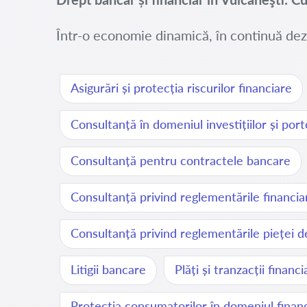
Într-o economie dinamică, în continuă dezv
Asigurări și protecția riscurilor financiare
Consultanță în domeniul investițiilor și porto
Consultanță pentru contractele bancare
Consultanță privind reglementările financia
Consultanță privind reglementările pieței d
Litigii bancare
Plăți și tranzacții financ
Protecția consumatorilor în domeniul financ