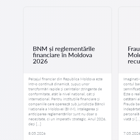
BNM și reglementările
Frau
financiare în Moldova
Mold
2026
recu
 și, la
Peisajul financiar din Republica Moldova este
Imaginați-
ă ați
într-o continuă dinamică, supus unor
contul ba
ili, din
transformări rapide și cerințelor stringente de
semnificat
ri. În
conformitate, atât la nivel național, cât și
Este o rea
ai
internațional. Pentru instituțiile financiare și
cetățeni a
ură:
companiile care operează sub jurisdicția Băncii
Frauda ban
umitele
Naționale a Moldovei (BNM), înțelegerea și
îndepărtat
anticiparea reglementărilor sunt nu doar o
personală
necesitate, ci un imperativ strategic. Anul 2026,
viață și […
deși […]
8.05.2026
7.05.202