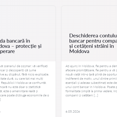
Deschiderea contulu
da bancară în
bancar pentru compa
ova – protecție și
și cetățeni străini în
perare
Moldova
vă scenariul de coșmar: vă verificați
Ați ajuns în Moldova, fie pentru a de
ncar și descoperiți că sume
afacere promițătoare, fie pentru a vă s
ive au dispărut, fără nicio explicație.
nouă viață într-o țară plină de oportun
litate dură, cu care tot mai mulți
Indiferent de motiv, unul dintre primii
i Republicii Moldova se confruntă.
esențiali și adesea subestimați este d
cară nu este doar o statistică
unui cont bancar în Moldova. Poate 
ă; este o amenințare reală și
formalitate simplă la prima vedere, în
 care poate distruge economiile de o
companii și cetățeni […]
]
6
6.05.2026