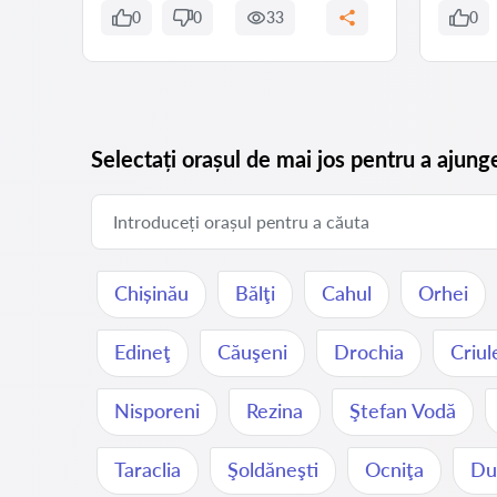
0
0
33
0
Selectați orașul de mai jos pentru a ajung
Chișinău
Bălţi
Cahul
Orhei
Edineţ
Căuşeni
Drochia
Criul
Nisporeni
Rezina
Ştefan Vodă
Taraclia
Şoldăneşti
Ocniţa
Dur