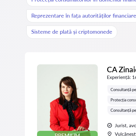
Reprezentare în fața autorităților financiar
Sisteme de plată și criptomonede
CA Zina
Experiență:
1
Consultanță pe
Protecția cons
Consultanță pen
Jurist, av
Vulcăneşt
PREMIUM