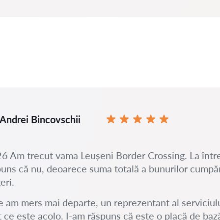
Andrei Bincovschii
6 Am trecut vama Leușeni Border Crossing. La într
uns că nu, deoarece suma totală a bunurilor cump
eri.
 am mers mai departe, un reprezentant al serviciulu
t ce este acolo. I-am răspuns că este o placă de baz