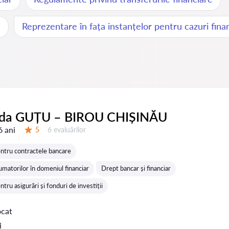
e
Reprezentare în fața instanțelor pentru cazuri fina
ida GUȚU – BIROU CHIȘINĂU
6 ani
Evaluărilor:
5
6 evaluărilor
Evaluare:
ntru contractele bancare
umatorilor în domeniul financiar
Drept bancar și financiar
tru asigurări și fonduri de investiții
ocat
i