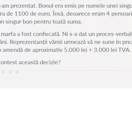
 l-am prezentat. Bonul era emis pe numele unei sin
era de 1100 de euro. Însă, deoarece eram 4 persoane
un singur bon pentru toată suma.
l, marfa a fost confiscată. Ni s-a dat un proces-verba
ni. Reprezentanții vămii urmează să ne sune în preal
o amendă de aproximativ 5.000 lei + 3.000 lei TVA.
contest această decizie?