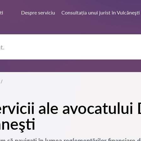
ti
Despre serviciu
Consultația unui jurist în Vulcăneşti
rvicii ale avocatului
ăneşti
Cum să navigați în lumea reglementărilor financiare