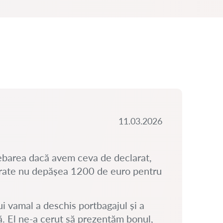
11.03.2026
ebarea dacă avem ceva de declarat,
ărate nu depășea 1200 de euro pentru
i vamal a deschis portbagajul și a
ă. El ne-a cerut să prezentăm bonul,
CA 