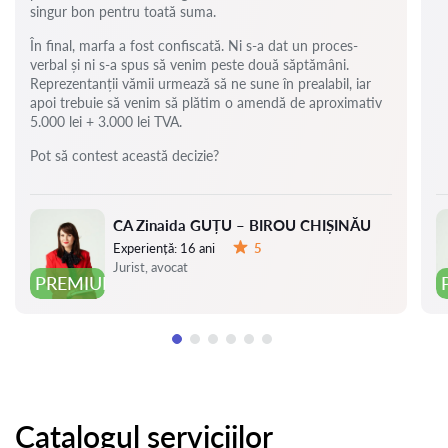
singur bon pentru toată suma.
În final, marfa a fost confiscată. Ni s-a dat un proces-
verbal și ni s-a spus să venim peste două săptămâni.
Reprezentanții vămii urmează să ne sune în prealabil, iar
apoi trebuie să venim să plătim o amendă de aproximativ
5.000 lei + 3.000 lei TVA.
Pot să contest această decizie?
CA Zinaida GUȚU – BIROU CHIȘINĂU
Experiență:
16 ani
5
Evaluare:
Jurist, avocat
PREMIUM
Catalogul serviciilor