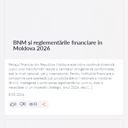
BNM și reglementările financiare în
Moldova 2026
Peisajul financiar din Republica Moldova este într-o continuă dinamică,
supus unor transformări rapide și cerințelor stringente de conformitate,
atât la nivel național, cât și internațional. Pentru instituțiile financiare și
companiile care operează sub jurisdicția Băncii Naționale a Moldovei
(BNM), înțelegerea și anticiparea reglementărilor sunt nu doar o
necesitate, ci un imperativ strategic. Anul 2026, deși […]
8.05.2026
0
0
33