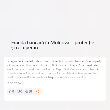
Frauda bancară în Moldova – protecție
și recuperare
Imaginați-vă scenariul de coșmar: vă verificați contul bancar și descoperiți
că sume semnificative au dispărut, fără nicio explicație. Este o realitate
dură, cu care tot mai mulți cetățeni ai Republicii Moldova se confruntă.
Frauda bancară nu este doar o statistică îndepărtată; este o amenințare
reală și personală care poate distruge economiile de o viață și […]
7.05.2026
0
0
38