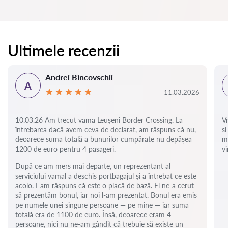
Ultimele recenzii
Andrei Bincovschii
A
11.03.2026
10.03.26 Am trecut vama Leușeni Border Crossing. La
V
întrebarea dacă avem ceva de declarat, am răspuns că nu,
si
deoarece suma totală a bunurilor cumpărate nu depășea
m
1200 de euro pentru 4 pasageri.
vi
După ce am mers mai departe, un reprezentant al
serviciului vamal a deschis portbagajul și a întrebat ce este
acolo. I-am răspuns că este o placă de bază. El ne-a cerut
să prezentăm bonul, iar noi l-am prezentat. Bonul era emis
pe numele unei singure persoane — pe mine — iar suma
totală era de 1100 de euro. Însă, deoarece eram 4
persoane, nici nu ne-am gândit că trebuie să existe un