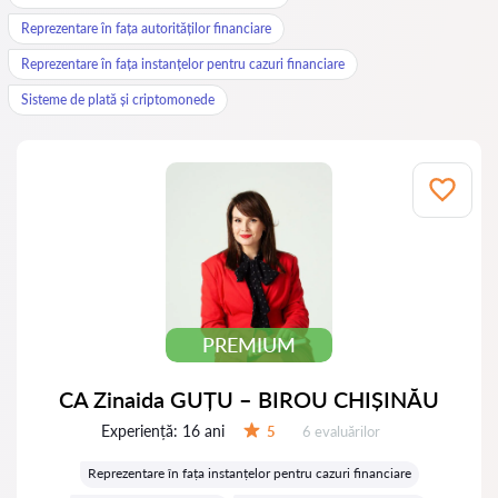
Reprezentare în fața autorităților financiare
Reprezentare în fața instanțelor pentru cazuri financiare
Sisteme de plată și criptomonede
PREMIUM
CA Zinaida GUȚU – BIROU CHIȘINĂU
Experiență:
16 ani
Evaluărilor:
5
6 evaluărilor
Evaluare:
Reprezentare în fața instanțelor pentru cazuri financiare