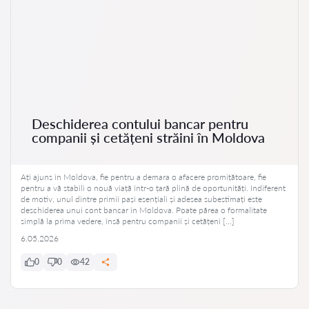
Deschiderea contului bancar pentru
companii și cetățeni străini în Moldova
Ați ajuns în Moldova, fie pentru a demara o afacere promițătoare, fie
pentru a vă stabili o nouă viață într-o țară plină de oportunități. Indiferent
de motiv, unul dintre primii pași esențiali și adesea subestimați este
deschiderea unui cont bancar în Moldova. Poate părea o formalitate
simplă la prima vedere, însă pentru companii și cetățeni […]
6.05.2026
0
0
42