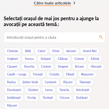
Către toate articolele
Selectați orașul de mai jos pentru a ajunge la
avocații pe această temă.:
Chișinău
Bălţi
Cahul
Orhei
Ialoveni
Anenii Noi
Ungheni
Soroca
Străşeni
Călăraşi
Comrat
Edineţ
Căuşeni
Drochia
Criuleni
Sîngerei
Briceni
Hînceşti
Ceadîr – Lunga
Floreşti
Cimişlia
Făleşti
Nisporeni
Rezina
Ştefan Vodă
Cantemir
Rîşcani
Teleneşti
Donduşeni
Glodeni
Leova
Taraclia
Vulcăneşti
Şoldăneşti
Ocniţa
Durleşti
Cricova
Dubăsari
Râșcani