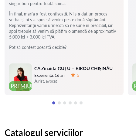
singur bon pentru toată suma.
În final, marfa a fost confiscată. Ni s-a dat un proces-
verbal și ni s-a spus să venim peste două săptămâni.
Reprezentanții vămii urmează să ne sune în prealabil, iar
apoi trebuie să venim să plătim o amendă de aproximativ
5.000 lei + 3.000 lei TVA.
Pot să contest această decizie?
CA Zinaida GUȚU – BIROU CHIȘINĂU
Experiență:
16 ani
5
Evaluare:
Jurist, avocat
PREMIUM
Catalogul serviciilor