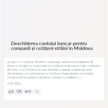
Deschiderea contului bancar pentru
companii și cetățeni străini în Moldova
Ați ajuns în Moldova, fie pentru a demara o afacere promițătoare, fie
pentru a vă stabili o nouă viață într-o țară plină de oportunități. Indiferent
de motiv, unul dintre primii pași esențiali și adesea subestimați este
deschiderea unui cont bancar în Moldova. Poate părea o formalitate
simplă la prima vedere, însă pentru companii și cetățeni […]
6.05.2026
0
0
41