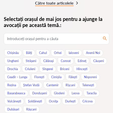
Către toate articolele
Selectați orașul de mai jos pentru a ajunge la
avocații pe această temă.:
Chișinău
Bălţi
Cahul
Orhei
Ialoveni
Anenii Noi
Ungheni
Străşeni
Călăraşi
Comrat
Edineţ
Căuşeni
Drochia
Criuleni
Sîngerei
Briceni
Hînceşti
Ceadîr – Lunga
Floreşti
Cimişlia
Făleşti
Nisporeni
Rezina
Ştefan Vodă
Cantemir
Rîşcani
Teleneşti
Basarabeasca
Donduşeni
Glodeni
Leova
Taraclia
Vulcăneşti
Şoldăneşti
Ocniţa
Durleşti
Cricova
Dubăsari
Râșcani