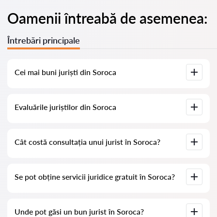
Oamenii întreabă de asemenea:
Întrebări principale
Cei mai buni juriști din Soroca
Am adunat o listă cu cei mai buni juriști din Soroca, cu
Evaluările juriștilor din Soroca
informații complete. Prețuri, evaluări, numere de telefon și
adrese.
Pe serviciul nostru am adunat evaluări reale despre juriști, nu
Cât costă consultația unui jurist în Soroca?
ștergem evaluările negative și nu există posibilitatea de a le
manipula.
Consultația juriștilor în Soroca începe de la 500 MDL și mai
Se pot obține servicii juridice gratuit în Soroca?
mult (prețurile pot varia în funcție de complexitatea întrebării
și de forma răspunsului).
Pentru început, formulați-vă întrebarea clar și concis și
Unde pot găsi un bun jurist în Soroca?
încercați să o adresați; dacă nu este complicată și poate fi