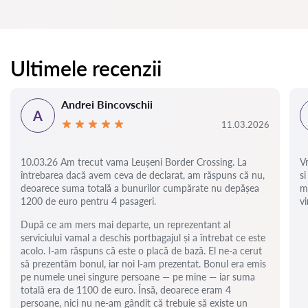
Ultimele recenzii
Andrei Bincovschii
A
11.03.2026
10.03.26 Am trecut vama Leușeni Border Crossing. La
V
întrebarea dacă avem ceva de declarat, am răspuns că nu,
si
deoarece suma totală a bunurilor cumpărate nu depășea
m
1200 de euro pentru 4 pasageri.
vi
După ce am mers mai departe, un reprezentant al
serviciului vamal a deschis portbagajul și a întrebat ce este
acolo. I-am răspuns că este o placă de bază. El ne-a cerut
să prezentăm bonul, iar noi l-am prezentat. Bonul era emis
pe numele unei singure persoane — pe mine — iar suma
totală era de 1100 de euro. Însă, deoarece eram 4
persoane, nici nu ne-am gândit că trebuie să existe un