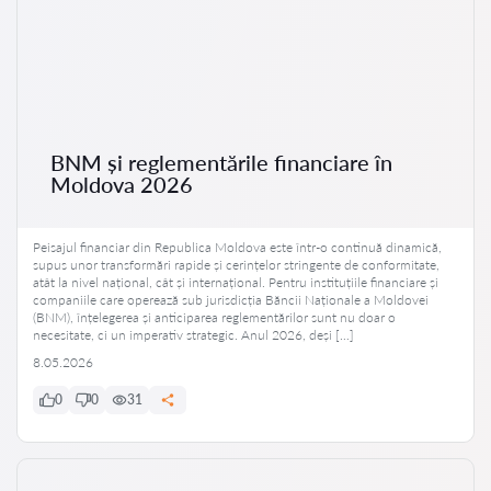
BNM și reglementările financiare în
Moldova 2026
Peisajul financiar din Republica Moldova este într-o continuă dinamică,
supus unor transformări rapide și cerințelor stringente de conformitate,
atât la nivel național, cât și internațional. Pentru instituțiile financiare și
companiile care operează sub jurisdicția Băncii Naționale a Moldovei
(BNM), înțelegerea și anticiparea reglementărilor sunt nu doar o
necesitate, ci un imperativ strategic. Anul 2026, deși […]
8.05.2026
0
0
31