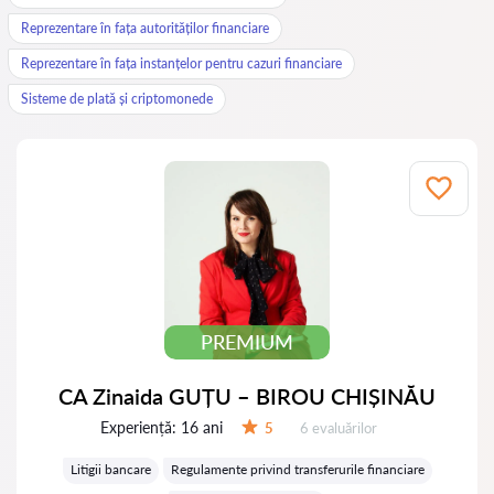
Reprezentare în fața autorităților financiare
Reprezentare în fața instanțelor pentru cazuri financiare
Sisteme de plată și criptomonede
PREMIUM
CA Zinaida GUȚU – BIROU CHIȘINĂU
Experiență:
16 ani
Evaluărilor:
5
6 evaluărilor
Evaluare:
Litigii bancare
Regulamente privind transferurile financiare