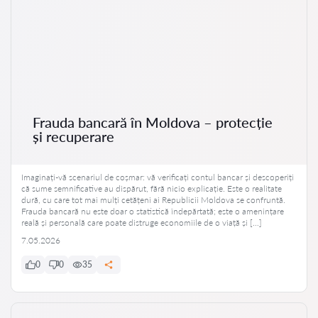
Frauda bancară în Moldova – protecție
și recuperare
Imaginați-vă scenariul de coșmar: vă verificați contul bancar și descoperiți
că sume semnificative au dispărut, fără nicio explicație. Este o realitate
dură, cu care tot mai mulți cetățeni ai Republicii Moldova se confruntă.
Frauda bancară nu este doar o statistică îndepărtată; este o amenințare
reală și personală care poate distruge economiile de o viață și […]
7.05.2026
0
0
35