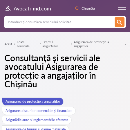
Avocati-md.com
Chișinău
Toate
Dreptul
Asigurarea de protecție a
Acasă
serviciile
asigurărilor
angajaților
Consultanță și servicii ale
avocatului Asigurarea de
protecție a angajaților în
Chișinău
Asigurarea de protecție a angajaților
Asigurarea riscurilor comerciale și financiare
Asigurările auto și reglementările aferente
Asigurările de bunuri și daune materiale