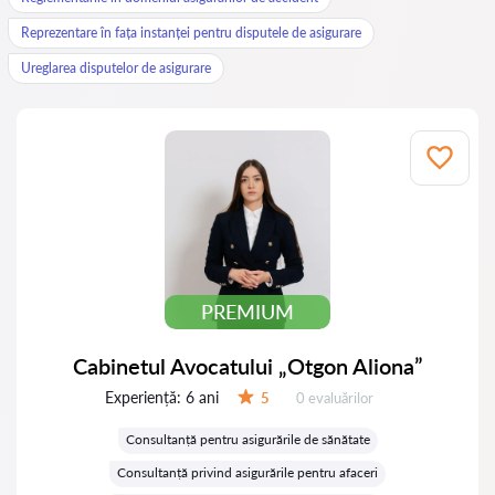
Reprezentare în fața instanței pentru disputele de asigurare
Ureglarea disputelor de asigurare
PREMIUM
Cabinetul Avocatului „Otgon Aliona”
Experiență:
6 ani
Evaluărilor:
5
0 evaluărilor
Evaluare:
Consultanță pentru asigurările de sănătate
Consultanță privind asigurările pentru afaceri