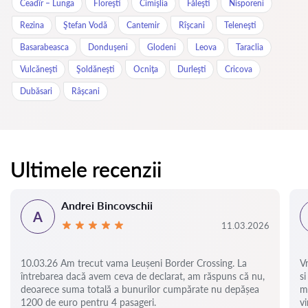
Ceadîr – Lunga
Floreşti
Cimişlia
Făleşti
Nisporeni
Rezina
Ştefan Vodă
Cantemir
Rîşcani
Teleneşti
Basarabeasca
Donduşeni
Glodeni
Leova
Taraclia
Vulcăneşti
Şoldăneşti
Ocniţa
Durleşti
Cricova
Dubăsari
Râșcani
Ultimele recenzii
Andrei Bincovschii
A
11.03.2026
10.03.26 Am trecut vama Leușeni Border Crossing. La
V
întrebarea dacă avem ceva de declarat, am răspuns că nu,
si
deoarece suma totală a bunurilor cumpărate nu depășea
m
1200 de euro pentru 4 pasageri.
vi