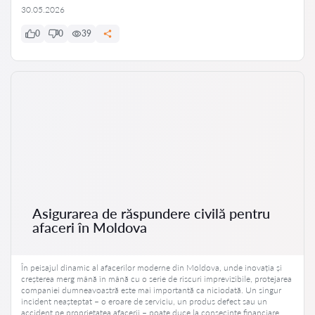
30.05.2026
0
0
39
Asigurarea de răspundere civilă pentru
afaceri în Moldova
În peisajul dinamic al afacerilor moderne din Moldova, unde inovația și
creșterea merg mână în mână cu o serie de riscuri imprevizibile, protejarea
companiei dumneavoastră este mai importantă ca niciodată. Un singur
incident neașteptat – o eroare de serviciu, un produs defect sau un
accident pe proprietatea afacerii – poate duce la consecințe financiare