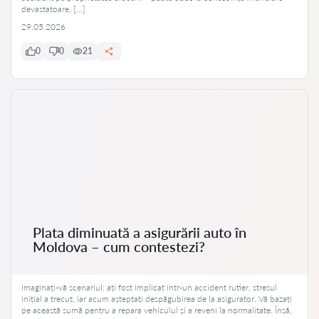
devastatoare, […]
29.05.2026
0
0
21
Plata diminuată a asigurării auto în
Moldova – cum contestezi?
Imaginați-vă scenariul: ați fost implicat într-un accident rutier, stresul
inițial a trecut, iar acum așteptați despăgubirea de la asigurator. Vă bazați
pe această sumă pentru a repara vehiculul și a reveni la normalitate. Însă,