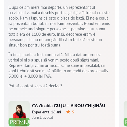
După ce am mers mai departe, un reprezentant al
serviciului vamal a deschis portbagajul și a întrebat ce este
acolo. I-am răspuns că este o placă de bază. El ne-a cerut
să prezentăm bonul, iar noi l-am prezentat. Bonul era emis
pe numele unei singure persoane — pe mine — iar suma
totală era de 1100 de euro. Însă, deoarece eram 4
persoane, nici nu ne-am gândit că trebuie să existe un
singur bon pentru toată suma.
În final, marfa a fost confiscată. Ni s-a dat un proces-
verbal și ni s-a spus să venim peste două săptămâni.
Reprezentanții vămii urmează să ne sune în prealabil, iar
apoi trebuie să venim să plătim o amendă de aproximativ
5.000 lei + 3.000 lei TVA.
Pot să contest această decizie?
CA Zinaida GUȚU – BIROU CHIȘINĂU
Experiență:
16 ani
5
Evaluare:
Jurist, avocat
PREMIUM