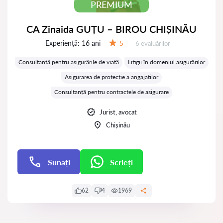
PREMIUM
CA Zinaida GUȚU – BIROU CHIȘINĂU
Experiență:
16 ani
Evaluărilor:
5
6 evaluărilor
Evaluare:
Consultanță pentru asigurările de viață
Litigii în domeniul asigurărilor
Asigurarea de protecție a angajaților
Consultanță pentru contractele de asigurare
Jurist, avocat
Chișinău
Sunați
Scrieți
Scrieți
62
4
1969