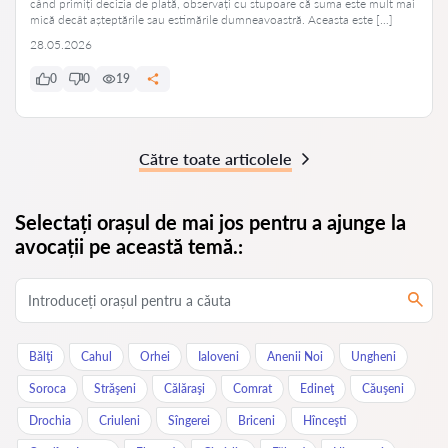
când primiți decizia de plată, observați cu stupoare că suma este mult mai
mică decât așteptările sau estimările dumneavoastră. Aceasta este […]
28.05.2026
0
0
19
Către toate articolele
Selectați orașul de mai jos pentru a ajunge la
avocații pe această temă.:
Bălţi
Cahul
Orhei
Ialoveni
Anenii Noi
Ungheni
Soroca
Străşeni
Călăraşi
Comrat
Edineţ
Căuşeni
Drochia
Criuleni
Sîngerei
Briceni
Hînceşti