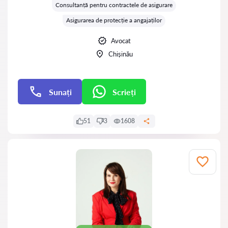
Consultanță pentru contractele de asigurare
Asigurarea de protecție a angajaților
Avocat
Chișinău
Sunați
Scrieți
Scrieți
51
3
1608