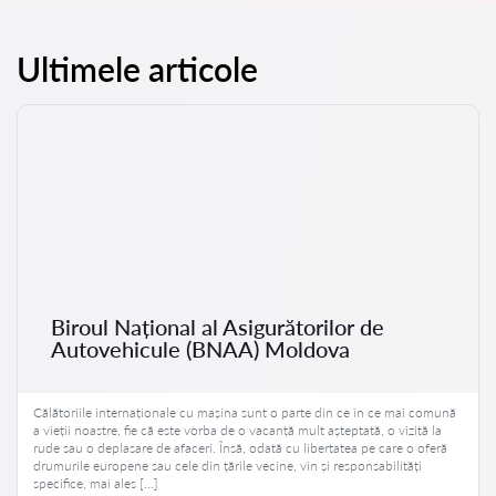
Ultimele articole
Biroul Național al Asigurătorilor de
Autovehicule (BNAA) Moldova
Călătoriile internaționale cu mașina sunt o parte din ce în ce mai comună
a vieții noastre, fie că este vorba de o vacanță mult așteptată, o vizită la
rude sau o deplasare de afaceri. Însă, odată cu libertatea pe care o oferă
drumurile europene sau cele din țările vecine, vin și responsabilități
specifice, mai ales […]