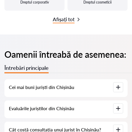
Dreptul corporativ
Dreptul cosmeticii
Afișați tot
Oamenii întreabă de asemenea:
Întrebări principale
Cei mai buni juriști din Chișinău
Am adunat o listă cu cei mai buni juriști din Chișinău, cu
Evaluările juriștilor din Chișinău
informații complete. Prețuri, evaluări, numere de telefon și
adrese.
Pe serviciul nostru am adunat evaluări reale despre juriști, nu
Cât costă consultația unui jurist în Chișinău?
ștergem evaluările negative și nu există posibilitatea de a le