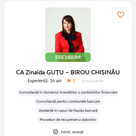
PREMIUM
CA Zinaida GUȚU – BIROU CHIȘINĂU
Experiență:
16 ani
Evaluărilor:
5
6 evaluărilor
Evaluare:
Consultanță în domeniul investițiilor și portofoliilor financiare
Consultanță pentru contractele bancare
Asistență în cazuri de frauda bancară
Proceduri de recuperare a datoriilor
Jurist, avocat