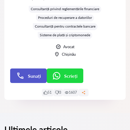
Evaluare:
Consultanță privind reglementările financiare
Proceduri de recuperare a datoriilor
Consultanță pentru contractele bancare
Sisteme de plată și criptomonede
Avocat
Chișinău
Sunați
Scrieți
Scrieți
51
3
1607
Ultimele articole