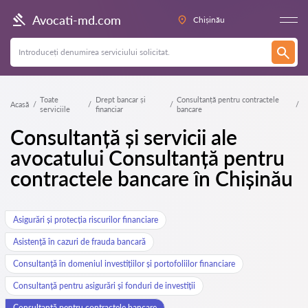
Avocati-md.com
Chișinău
Toate
Drept bancar și
Consultanță pentru contractele
Acasă
serviciile
financiar
bancare
Consultanță și servicii ale
avocatului Consultanță pentru
contractele bancare în Chișinău
Asigurări și protecția riscurilor financiare
Asistență în cazuri de frauda bancară
Consultanță în domeniul investițiilor și portofoliilor financiare
Consultanță pentru asigurări și fonduri de investiții
Consultanță pentru contractele bancare