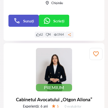
Chișinău
Sunați
Scrieți
Scrieți
62
4
1964
PREMIUM
Cabinetul Avocatului „Otgon Aliona”
Experiență:
6 ani
Evaluărilor:
5
0 evaluărilor