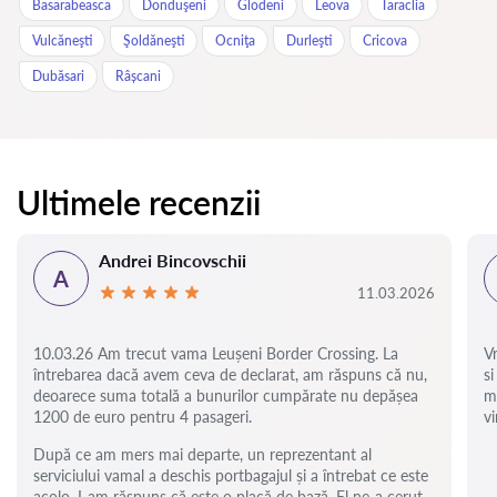
Basarabeasca
Donduşeni
Glodeni
Leova
Taraclia
Vulcăneşti
Şoldăneşti
Ocniţa
Durleşti
Cricova
Dubăsari
Râșcani
Ultimele recenzii
Andrei Bincovschii
A
11.03.2026
10.03.26 Am trecut vama Leușeni Border Crossing. La
V
întrebarea dacă avem ceva de declarat, am răspuns că nu,
si
deoarece suma totală a bunurilor cumpărate nu depășea
m
1200 de euro pentru 4 pasageri.
vi
După ce am mers mai departe, un reprezentant al
serviciului vamal a deschis portbagajul și a întrebat ce este
acolo. I-am răspuns că este o placă de bază. El ne-a cerut