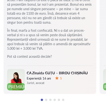
să prezentăm bonul, iar noi l-am prezentat. Bonul era emis
pe numele unei singure persoane — pe mine — iar suma
totală era de 1100 de euro. Însă, deoarece eram 4
persoane, nici nu ne-am gândit că trebuie să existe un
singur bon pentru toată suma.
În final, marfa a fost confiscată. Ni s-a dat un proces-
verbal și ni s-a spus să venim peste două săptămâni.
Reprezentanții vămii urmează să ne sune în prealabil, iar
apoi trebuie să venim să plătim o amendă de aproximativ
5.000 lei + 3.000 lei TVA.
Pot să contest această decizie?
CA Zinaida GUȚU – BIROU CHIȘINĂU
Experiență:
16 ani
5
Evaluare:
Jurist, avocat
PREMIUM