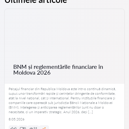
BNM și reglementările financiare în
Moldova 2026
Peisajul financiar din Republica Moldova este într-o continuă dinamică,
supus unor transformări rapide și cerințelor stringente de conformitate,
atât la nivel național, cât și internațional. Pentru instituțiile financiare și
companiile care operează sub jurisdicția Băncii Naționale a Moldovei
(BNM), înțelegerea și anticiparea reglementărilor sunt nu doar o
necesitate, ci un imperativ strategic. Anul 2026, deși […]
8.05.2026
0
0
31