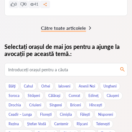
0
0
41
Către toate articolele
Selectați orașul de mai jos pentru a ajunge la
avocații pe această temă.:
Bălţi
Cahul
Orhei
Ialoveni
Anenii Noi
Ungheni
Soroca
Străşeni
Călăraşi
Comrat
Edineţ
Căuşeni
Drochia
Criuleni
Sîngerei
Briceni
Hînceşti
Ceadîr – Lunga
Floreşti
Cimişlia
Făleşti
Nisporeni
Rezina
Ştefan Vodă
Cantemir
Rîşcani
Teleneşti