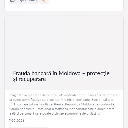
Frauda bancară în Moldova – protecție
și recuperare
Imaginați-vă scenariul de coșmar: vă verificați contul bancar și descoperiți
că sume semnificative au dispărut, fără nicio explicație. Este o realitate
dură, cu care tot mai mulți cetățeni ai Republicii Moldova se confruntă.
Frauda bancară nu este doar o statistică îndepărtată; este o amenințare
reală și personală care poate distruge economiile de o viață și […]
7.05.2026