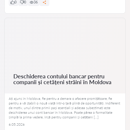
0
0
36
Deschiderea contului bancar pentru
companii și cetățeni străini în Moldova
Ați ajuns în Moldova, fie pentru a demara o afacere promițătoare, fie
pentru a vă stabili o nouă viață într-o țară plină de oportunități. Indiferent
de motiv, unul dintre primii pași esențiali și adesea subestimați este
deschiderea unui cont bancar în Moldova. Poate părea o formalitate
simplă la prima vedere, însă pentru companii și cetățeni […]
6.05.2026