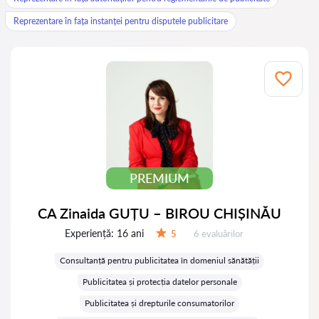
Reprezentare în fața instanței pentru disputele publicitare
PREMIUM
CA Zinaida GUȚU – BIROU CHIȘINĂU
Experiență:
16 ani
Evaluărilor:
5
6 evaluărilor
Evaluare:
Consultanță pentru publicitatea în domeniul sănătății
Publicitatea și protecția datelor personale
Publicitatea și drepturile consumatorilor