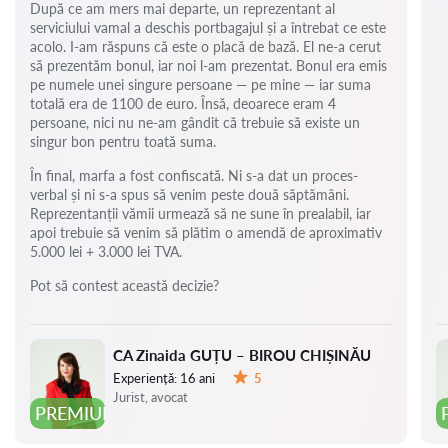
După ce am mers mai departe, un reprezentant al
serviciului vamal a deschis portbagajul și a întrebat ce este
acolo. I-am răspuns că este o placă de bază. El ne-a cerut
să prezentăm bonul, iar noi l-am prezentat. Bonul era emis
pe numele unei singure persoane — pe mine — iar suma
totală era de 1100 de euro. Însă, deoarece eram 4
persoane, nici nu ne-am gândit că trebuie să existe un
singur bon pentru toată suma.
În final, marfa a fost confiscată. Ni s-a dat un proces-
verbal și ni s-a spus să venim peste două săptămâni.
Reprezentanții vămii urmează să ne sune în prealabil, iar
apoi trebuie să venim să plătim o amendă de aproximativ
5.000 lei + 3.000 lei TVA.
Pot să contest această decizie?
CA Zinaida GUȚU – BIROU CHIȘINĂU
Experiență:
16 ani
5
Evaluare:
Jurist, avocat
PREMIUM