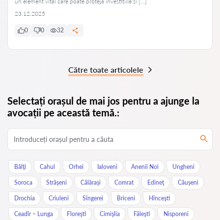
un element vital care poate proteja investițiile și […]
23.12.2025
0
0
32
Către toate articolele
Selectați orașul de mai jos pentru a ajunge la
avocații pe această temă.:
Bălţi
Cahul
Orhei
Ialoveni
Anenii Noi
Ungheni
Soroca
Străşeni
Călăraşi
Comrat
Edineţ
Căuşeni
Drochia
Criuleni
Sîngerei
Briceni
Hînceşti
Ceadîr – Lunga
Floreşti
Cimişlia
Făleşti
Nisporeni