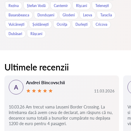
Rezina
Ştefan Vodă
Cantemir
Rîşcani
Teleneşti
Basarabeasca
Donduşeni
Glodeni
Leova
Taraclia
Vulcăneşti
Şoldăneşti
Ocniţa
Durleşti
Cricova
Dubăsari
Râșcani
Ultimele recenzii
Andrei Bincovschii
A
11.03.2026
10.03.26 Am trecut vama Leușeni Border Crossing. La
V
întrebarea dacă avem ceva de declarat, am răspuns că nu,
si
deoarece suma totală a bunurilor cumpărate nu depășea
m
1200 de euro pentru 4 pasageri.
vi