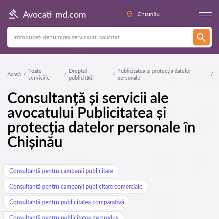
Avocati-md.com
Chișinău
Toate
Dreptul
Publicitatea și protecția datelor
Acasă
serviciile
publicității
personale
Consultanță și servicii ale
avocatului Publicitatea și
protecția datelor personale în
Chișinău
Consultanță pentru campanii publicitare
Consultanță pentru campanii publicitare comerciale
Consultanță pentru publicitatea comparativă
Consultanță pentru publicitatea de produs