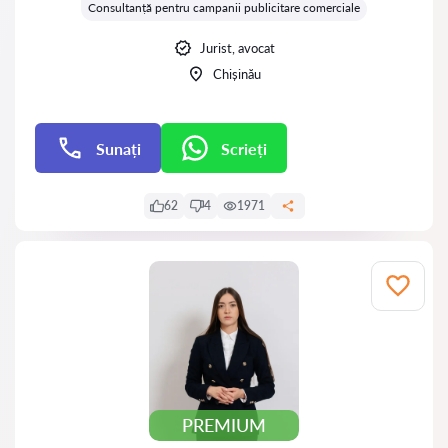
Consultanță pentru campanii publicitare comerciale
Jurist, avocat
Chișinău
Sunați
Scrieți
Scrieți
62
4
1971
PREMIUM