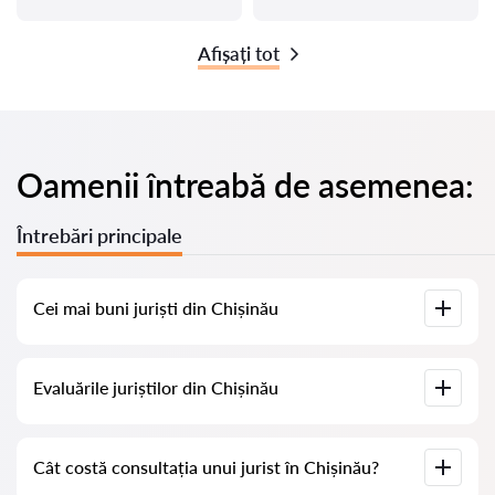
Afișați tot
Oamenii întreabă de asemenea:
Întrebări principale
Cei mai buni juriști din Chișinău
Am adunat o listă cu cei mai buni juriști din Chișinău, cu
Evaluările juriștilor din Chișinău
informații complete. Prețuri, evaluări, numere de telefon și
adrese.
Pe serviciul nostru am adunat evaluări reale despre juriști, nu
Cât costă consultația unui jurist în Chișinău?
ștergem evaluările negative și nu există posibilitatea de a le
manipula.