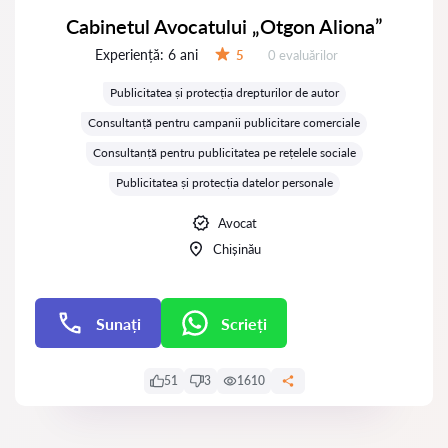
Cabinetul Avocatului „Otgon Aliona”
Experiență:
6 ani
Evaluărilor:
5
0 evaluărilor
Evaluare:
Publicitatea și protecția drepturilor de autor
Consultanță pentru campanii publicitare comerciale
Consultanță pentru publicitatea pe rețelele sociale
Publicitatea și protecția datelor personale
Avocat
Chișinău
Sunați
Scrieți
Scrieți
51
3
1610