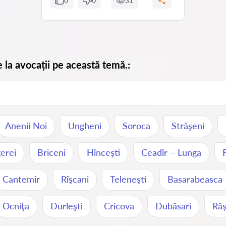
0
0
31
e la avocații pe această temă.:
Anenii Noi
Ungheni
Soroca
Străşeni
erei
Briceni
Hînceşti
Ceadîr – Lunga
Cantemir
Rîşcani
Teleneşti
Basarabeasca
Ocniţa
Durleşti
Cricova
Dubăsari
Râș