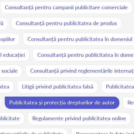
Consultanță pentru campanii publicitare comerciale
vă
Consultanță pentru publicitatea de produs
opiilor
Consultanță pentru publicitatea în domeniul 
l educației
Consultanță pentru publicitatea în domen
 sociale
Consultanță privind reglementările internaț
tatea
Litigii privind publicitatea falsă
Publicitatea
Publicitatea și protecția drepturilor de autor
Re
blicitate
Regulamente privind publicitatea online