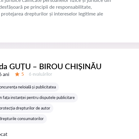
esfășoară pe principii de responsabilitate,
protejarea drepturilor și intereselor legitime ale
ida GUȚU – BIROU CHIȘINĂU
6 ani
Evaluărilor:
5
6 evaluărilor
Evaluare:
concurența neloială și publicitatea
 fața instanței pentru disputele publicitare
 protecția drepturilor de autor
 drepturile consumatorilor
ocat