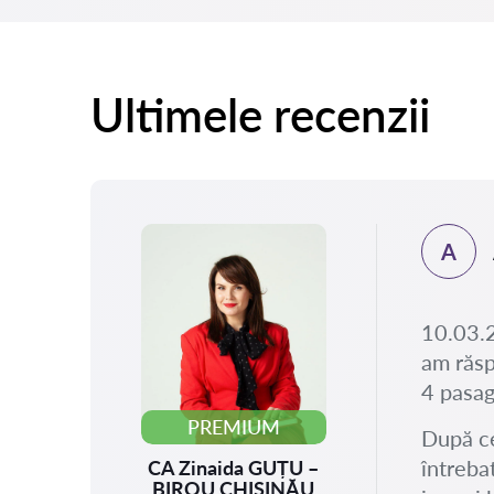
Ultimele recenzii
A
.2025
rimit
10.03.2
au
am răsp
t
4 pasag
PREMIUM
După ce
întreba
CA Zinaida GUȚU –
BIROU CHIȘINĂU