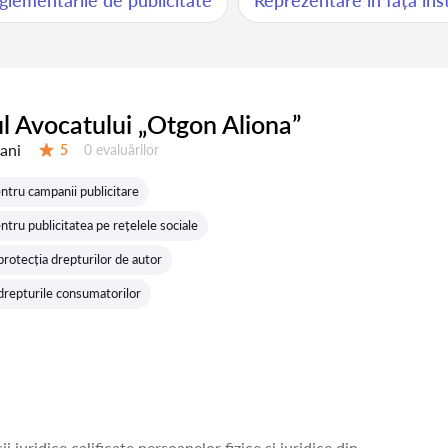
eglementările de publicitate
Reprezentare în fața ins
l Avocatului „Otgon Aliona”
 ani
Evaluărilor:
5
0 evaluărilor
Evaluare:
ntru campanii publicitare
tru publicitatea pe rețelele sociale
 protecția drepturilor de autor
 drepturile consumatorilor
juridice calificate persoanelor fizice și juridice din