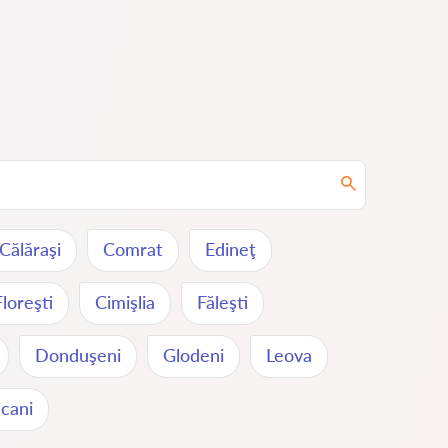
Călăraşi
Comrat
Edineţ
Floreşti
Cimişlia
Făleşti
Donduşeni
Glodeni
Leova
cani