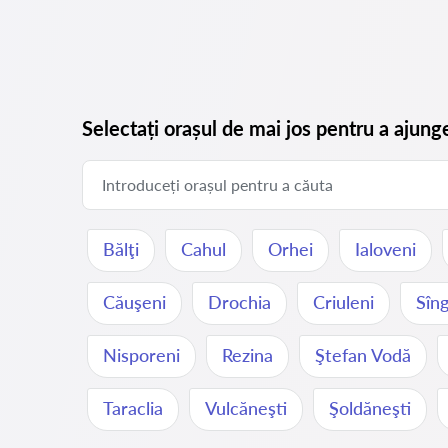
Selectați orașul de mai jos pentru a ajung
Bălţi
Cahul
Orhei
Ialoveni
Căuşeni
Drochia
Criuleni
Sîng
Nisporeni
Rezina
Ştefan Vodă
Taraclia
Vulcăneşti
Şoldăneşti