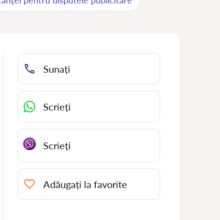
tanței pentru disputele publicitare
Sunați
Scrieți
Scrieți
Adăugați la favorite