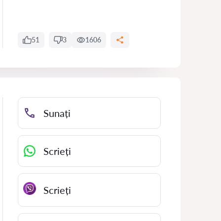
51
3
1606
Sunați
Scrieți
Scrieți