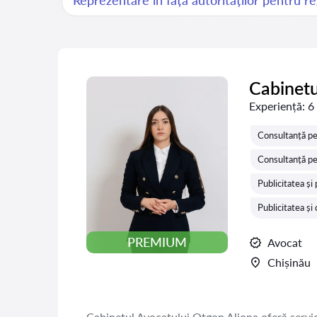
Reprezentare în fața autorităților pentru r
Cabinetu
Experiență:
6
Consultanță pe
Consultanță pen
Publicitatea și
Publicitatea și
PREMIUM
Avocat
Chișinău
Cabinetul Avocatului Otgon Aliona oferă servicii 