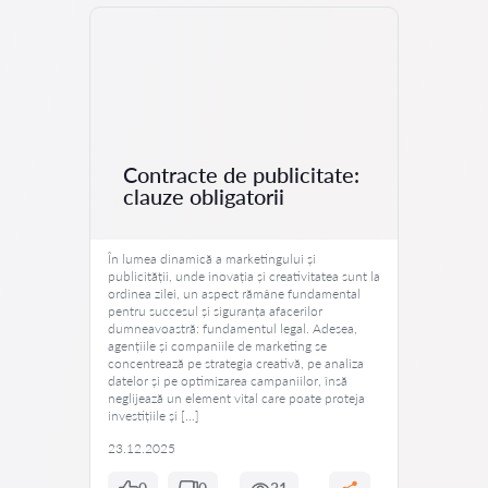
Contracte de publicitate:
clauze obligatorii
În lumea dinamică a marketingului și
publicității, unde inovația și creativitatea sunt la
ordinea zilei, un aspect rămâne fundamental
pentru succesul și siguranța afacerilor
dumneavoastră: fundamentul legal. Adesea,
agențiile și companiile de marketing se
concentrează pe strategia creativă, pe analiza
datelor și pe optimizarea campaniilor, însă
neglijează un element vital care poate proteja
investițiile și […]
23.12.2025