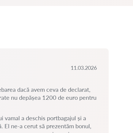
11.03.2026
ebarea dacă avem ceva de declarat,
ărate nu depășea 1200 de euro pentru
i vamal a deschis portbagajul și a
ă. El ne-a cerut să prezentăm bonul,
CA 
BI