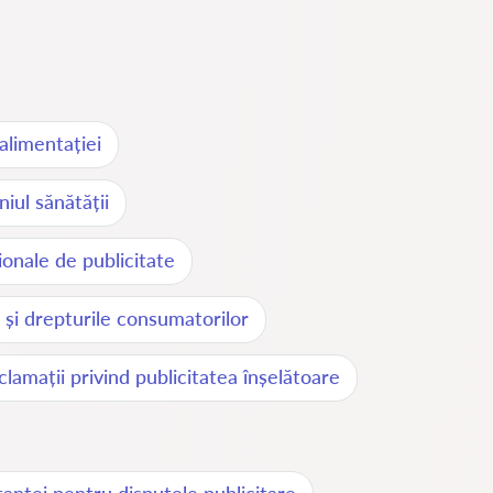
alimentației
iul sănătății
ionale de publicitate
 și drepturile consumatorilor
clamații privind publicitatea înșelătoare