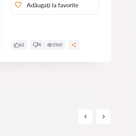
Adăugați la favorite
62
4
1960