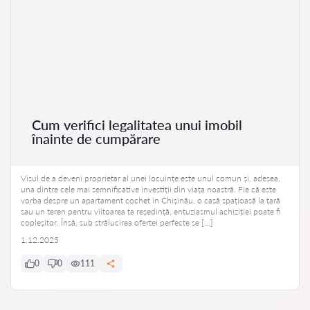
Cum verifici legalitatea unui imobil
înainte de cumpărare
Visul de a deveni proprietar al unei locuințe este unul comun și, adesea,
una dintre cele mai semnificative investiții din viața noastră. Fie că este
vorba despre un apartament cochet în Chișinău, o casă spațioasă la țară
sau un teren pentru viitoarea ta reședință, entuziasmul achiziției poate fi
copleșitor. Însă, sub strălucirea ofertei perfecte se […]
1.12.2025
0
0
111