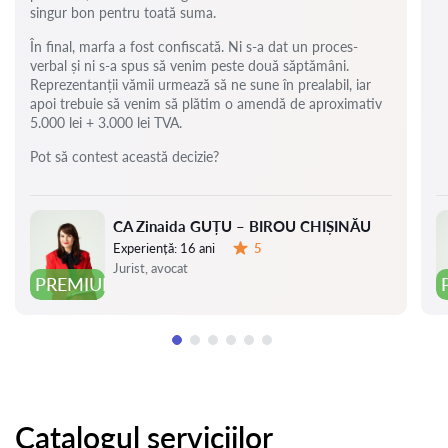
singur bon pentru toată suma.
În final, marfa a fost confiscată. Ni s-a dat un proces-
verbal și ni s-a spus să venim peste două săptămâni.
Reprezentanții vămii urmează să ne sune în prealabil, iar
apoi trebuie să venim să plătim o amendă de aproximativ
5.000 lei + 3.000 lei TVA.
Pot să contest această decizie?
CA Zinaida GUȚU – BIROU CHIȘINĂU
Experiență:
16 ani
5
Evaluare:
Jurist, avocat
PREMIUM
Catalogul serviciilor