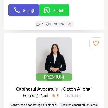
Sunați
Scrieți
Scrieți
62
4
1976
PREMIUM
Cabinetul Avocatului „Otgon Aliona”
Experiență:
6 ani
Evaluărilor:
5
0 evaluărilor
Evaluare:
Contracte de construcție și inginerie
Reglarea construcțiilor ilegale