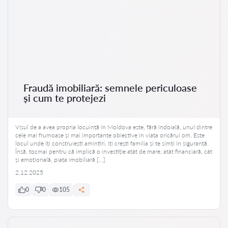
Fraudă imobiliară: semnele periculoase
și cum te protejezi
Visul de a avea propria locuință în Moldova este, fără îndoială, unul dintre
cele mai frumoase și mai importante obiective în viața oricărui om. Este
locul unde îți construiești amintiri, îți crești familia și te simți în siguranță.
Însă, tocmai pentru că implică o investiție atât de mare, atât financiară, cât
și emoțională, piața imobiliară […]
2.12.2025
0
0
105