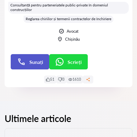
Consultanță pentru parteneriatele public-private în domeniul
construcțiilor
Reglarea chiriilor și termenii contractelor de închiriere
Avocat
Chișinău
Sunați
Scrieți
Scrieți
51
3
1610
Ultimele articole