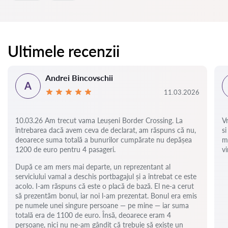
Ultimele recenzii
Andrei Bincovschii
A
11.03.2026
10.03.26 Am trecut vama Leușeni Border Crossing. La
V
întrebarea dacă avem ceva de declarat, am răspuns că nu,
si
deoarece suma totală a bunurilor cumpărate nu depășea
m
1200 de euro pentru 4 pasageri.
vi
După ce am mers mai departe, un reprezentant al
serviciului vamal a deschis portbagajul și a întrebat ce este
acolo. I-am răspuns că este o placă de bază. El ne-a cerut
să prezentăm bonul, iar noi l-am prezentat. Bonul era emis
pe numele unei singure persoane — pe mine — iar suma
totală era de 1100 de euro. Însă, deoarece eram 4
persoane, nici nu ne-am gândit că trebuie să existe un