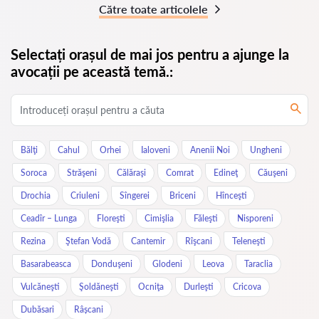
Către toate articolele
Selectați orașul de mai jos pentru a ajunge la
avocații pe această temă.:
Bălţi
Cahul
Orhei
Ialoveni
Anenii Noi
Ungheni
Soroca
Străşeni
Călăraşi
Comrat
Edineţ
Căuşeni
Drochia
Criuleni
Sîngerei
Briceni
Hînceşti
Ceadîr – Lunga
Floreşti
Cimişlia
Făleşti
Nisporeni
Rezina
Ştefan Vodă
Cantemir
Rîşcani
Teleneşti
Basarabeasca
Donduşeni
Glodeni
Leova
Taraclia
Vulcăneşti
Şoldăneşti
Ocniţa
Durleşti
Cricova
Dubăsari
Râșcani