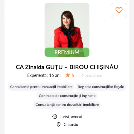
PREMIUM
CA Zinaida GUȚU – BIROU CHIȘINĂU
Experiență:
16 ani
Evaluărilor:
5
6 evaluărilor
Evaluare:
Consultanță pentru tranzacții imobiliare
Reglarea construcțiilor ilegale
Contracte de construcție și inginerie
Consultanță pentru dezvoltări imobiliare
Jurist, avocat
Chișinău