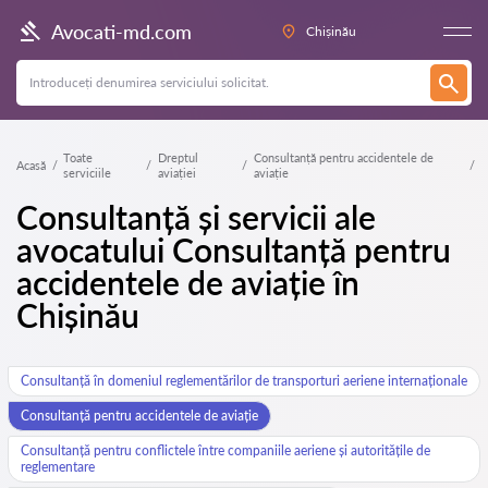
Avocati-md.com
Chișinău
Toate
Dreptul
Consultanță pentru accidentele de
Acasă
serviciile
aviației
aviație
Consultanță și servicii ale
avocatului Consultanță pentru
accidentele de aviație în
Chișinău
Consultanță în domeniul reglementărilor de transporturi aeriene internaționale
Consultanță pentru accidentele de aviație
Consultanță pentru conflictele între companiile aeriene și autoritățile de
reglementare