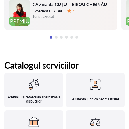
CA Zinaida GUȚU – BIROU CHIȘINĂU
Experiență:
16 ani
5
Evaluare:
Jurist, avocat
PREMIUM
Catalogul serviciilor
Arbitrajul și rezolvarea alternativă a
Asistență juridică pentru străini
disputelor