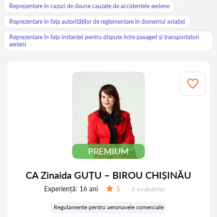
Reprezentare în cazuri de daune cauzate de accidentele aeriene
Reprezentare în fața autorităților de reglementare în domeniul aviației
Reprezentare în fața instanței pentru dispute între pasageri și transportatori
aerieni
PREMIUM
CA Zinaida GUȚU – BIROU CHIȘINĂU
Experiență:
16 ani
Evaluărilor:
5
6 evaluărilor
Evaluare:
Regulamente pentru aeronavele comerciale