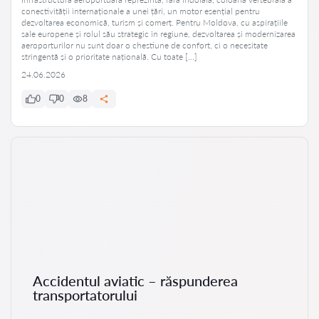
conectivității internaționale a unei țări, un motor esențial pentru
dezvoltarea economică, turism și comerț. Pentru Moldova, cu aspirațiile
sale europene și rolul său strategic în regiune, dezvoltarea și modernizarea
aeroporturilor nu sunt doar o chestiune de confort, ci o necesitate
stringentă și o prioritate națională. Cu toate […]
24.06.2026
0
0
8
Accidentul aviatic – răspunderea
transportatorului