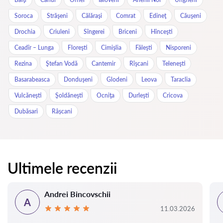
Soroca
Străşeni
Călăraşi
Comrat
Edineţ
Căuşeni
Drochia
Criuleni
Sîngerei
Briceni
Hînceşti
Ceadîr – Lunga
Floreşti
Cimişlia
Făleşti
Nisporeni
Rezina
Ştefan Vodă
Cantemir
Rîşcani
Teleneşti
Basarabeasca
Donduşeni
Glodeni
Leova
Taraclia
Vulcăneşti
Şoldăneşti
Ocniţa
Durleşti
Cricova
Dubăsari
Râșcani
Ultimele recenzii
Andrei Bincovschii
A
11.03.2026