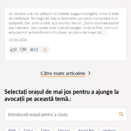
Ah, emoția unei noi călătorii! Ai biletele, bagajul e pregătit, inima îți bate
de nerăbdare. Te imaginezi deja la destinație, savurând momentele mult
așteptate. Dar, dintr-o dată, auzi anunțul temut: „Zborul dumneavoastră
are întârziere”. Zeci, poate chiar sute de pasageri, la fel ca tine, simt cum
entuziasmul se transformă în frustrare, iar planurile începi să […]
22.06.2026
0
0
12
Către toate articolele
Selectați orașul de mai jos pentru a ajunge la
avocații pe această temă.:
Bălţi
Cahul
Orhei
Ialoveni
Anenii Noi
Ungheni