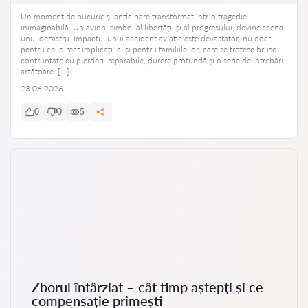
Un moment de bucurie și anticipare transformat într-o tragedie
inimaginabilă. Un avion, simbol al libertății și al progresului, devine scena
unui dezastru. Impactul unui accident aviatic este devastator, nu doar
pentru cei direct implicați, ci și pentru familiile lor, care se trezesc brusc
confruntate cu pierderi ireparabile, durere profundă și o serie de întrebări
arzătoare. […]
23.06.2026
0
0
5
Zborul întârziat – cât timp aștepți și ce
compensație primești