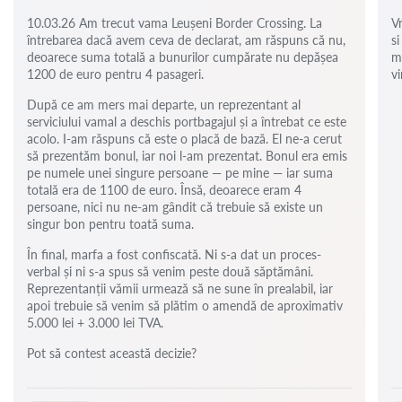
10.03.26 Am trecut vama Leușeni Border Crossing. La
V
întrebarea dacă avem ceva de declarat, am răspuns că nu,
si
deoarece suma totală a bunurilor cumpărate nu depășea
m
1200 de euro pentru 4 pasageri.
vi
După ce am mers mai departe, un reprezentant al
serviciului vamal a deschis portbagajul și a întrebat ce este
acolo. I-am răspuns că este o placă de bază. El ne-a cerut
să prezentăm bonul, iar noi l-am prezentat. Bonul era emis
pe numele unei singure persoane — pe mine — iar suma
totală era de 1100 de euro. Însă, deoarece eram 4
persoane, nici nu ne-am gândit că trebuie să existe un
singur bon pentru toată suma.
În final, marfa a fost confiscată. Ni s-a dat un proces-
verbal și ni s-a spus să venim peste două săptămâni.
Reprezentanții vămii urmează să ne sune în prealabil, iar
apoi trebuie să venim să plătim o amendă de aproximativ
5.000 lei + 3.000 lei TVA.
Pot să contest această decizie?