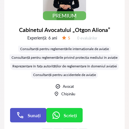
PREMIUM
Cabinetul Avocatului „Otgon Aliona”
Experiență:
6 ani
Evaluărilor:
5
0 evaluărilor
Evaluare:
Consultanță pentru reglementările internaționale de aviație
Consultanță pentru reglementările privind protecția mediului în aviație
Reprezentare în fața autorităților de reglementare în domeniul aviației
Consultanță pentru accidentele de aviație
Avocat
Chișinău
Sunați
Scrieți
Scrieți