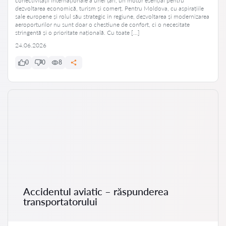
conectivității internaționale a unei țări, un motor esențial pentru
dezvoltarea economică, turism și comerț. Pentru Moldova, cu aspirațiile
sale europene și rolul său strategic în regiune, dezvoltarea și modernizarea
aeroporturilor nu sunt doar o chestiune de confort, ci o necesitate
stringentă și o prioritate națională. Cu toate […]
24.06.2026
0
0
8
Accidentul aviatic – răspunderea
transportatorului