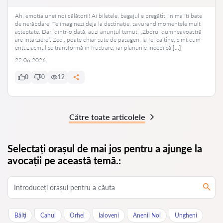
Ah, emoția unei noi călătorii! Ai biletele, bagajul e pregătit, inima îți bate
de nerăbdare. Te imaginezi deja la destinație, savurând momentele mult
așteptate. Dar, dintr-o dată, auzi anunțul temut: „Zborul dumneavoastră
are întârziere”. Zeci, poate chiar sute de pasageri, la fel ca tine, simt cum
entuziasmul se transformă în frustrare, iar planurile începi să […]
22.06.2026
0
0
12
Către toate articolele
Selectați orașul de mai jos pentru a ajunge la
avocații pe această temă.:
Bălţi
Cahul
Orhei
Ialoveni
Anenii Noi
Ungheni