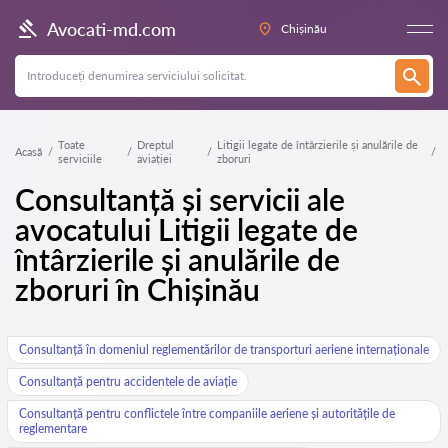
Avocati-md.com
Chișinău
Toate
Dreptul
Litigii legate de întârzierile și anulările de
Acasă
serviciile
aviației
zboruri
Consultanță și servicii ale
avocatului Litigii legate de
întârzierile și anulările de
zboruri în Chișinău
Consultanță în domeniul reglementărilor de transporturi aeriene internaționale
Consultanță pentru accidentele de aviație
Consultanță pentru conflictele între companiile aeriene și autoritățile de
reglementare