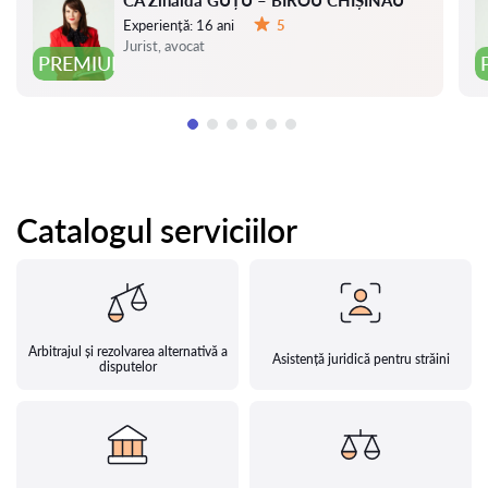
CA Zinaida GUȚU – BIROU CHIȘINĂU
Experiență:
16 ani
5
Evaluare:
Jurist, avocat
PREMIUM
Catalogul serviciilor
Arbitrajul și rezolvarea alternativă a
Asistență juridică pentru străini
disputelor