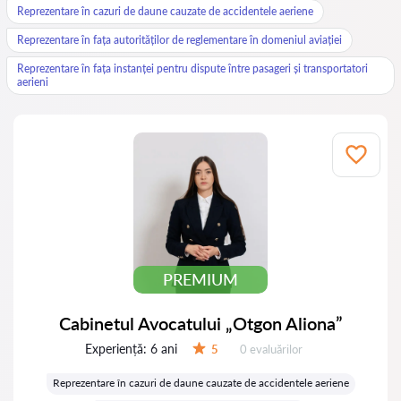
Reprezentare în cazuri de daune cauzate de accidentele aeriene
Reprezentare în fața autorităților de reglementare în domeniul aviației
Reprezentare în fața instanței pentru dispute între pasageri și transportatori
aerieni
PREMIUM
Cabinetul Avocatului „Otgon Aliona”
Experiență:
6 ani
Evaluărilor:
5
0 evaluărilor
Evaluare:
Reprezentare în cazuri de daune cauzate de accidentele aeriene