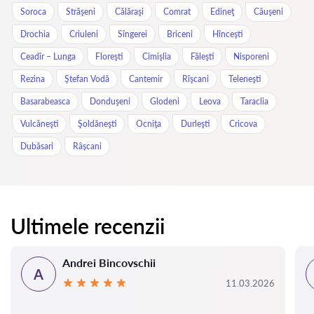
Soroca
Străşeni
Călăraşi
Comrat
Edineţ
Căuşeni
Drochia
Criuleni
Sîngerei
Briceni
Hînceşti
Ceadîr – Lunga
Floreşti
Cimişlia
Făleşti
Nisporeni
Rezina
Ştefan Vodă
Cantemir
Rîşcani
Teleneşti
Basarabeasca
Donduşeni
Glodeni
Leova
Taraclia
Vulcăneşti
Şoldăneşti
Ocniţa
Durleşti
Cricova
Dubăsari
Râșcani
Ultimele recenzii
Andrei Bincovschii
A
11.03.2026