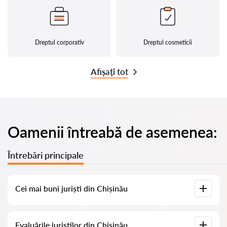
Dreptul corporativ
Dreptul cosmeticii
Afișați tot
Oamenii întreabă de asemenea:
Întrebări principale
Cei mai buni juriști din Chișinău
Am adunat o listă cu cei mai buni juriști din Chișinău, cu
Evaluările juriștilor din Chișinău
informații complete. Prețuri, evaluări, numere de telefon și