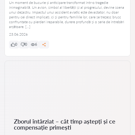
Un moment de bucurie și anticipare transformat într-o tragedie
inimaginabilă. Un avion, simbol al libertății și al progresului, devine scena
unui dezastru. Impactul unui accident aviatic este devastator, nu doar
pentru cei direct implicați, ci și pentru familiile lor, care se trezesc brusc
confruntate cu pierderi ireparabile, durere profundă și o serie de întrebări
arzătoare. […]
23.06.2026
0
0
6
Zborul întârziat – cât timp aștepți și ce
compensație primești