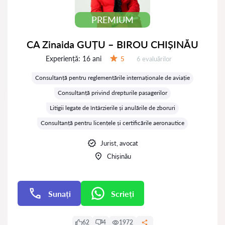
PREMIUM
CA Zinaida GUȚU – BIROU CHIȘINĂU
Experiență:
16 ani
Evaluărilor:
5
6 evaluărilor
Evaluare:
Consultanță pentru reglementările internaționale de aviație
Consultanță privind drepturile pasagerilor
Litigii legate de întârzierile și anulările de zboruri
Consultanță pentru licențele și certificările aeronautice
Jurist, avocat
Chișinău
Sunați
Scrieți
Scrieți
62
4
1972