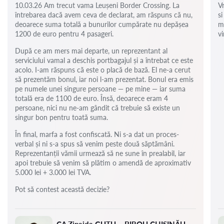
10.03.26 Am trecut vama Leușeni Border Crossing. La
V
întrebarea dacă avem ceva de declarat, am răspuns că nu,
si
deoarece suma totală a bunurilor cumpărate nu depășea
m
1200 de euro pentru 4 pasageri.
vi
După ce am mers mai departe, un reprezentant al
serviciului vamal a deschis portbagajul și a întrebat ce este
acolo. I-am răspuns că este o placă de bază. El ne-a cerut
să prezentăm bonul, iar noi l-am prezentat. Bonul era emis
pe numele unei singure persoane — pe mine — iar suma
totală era de 1100 de euro. Însă, deoarece eram 4
persoane, nici nu ne-am gândit că trebuie să existe un
singur bon pentru toată suma.
În final, marfa a fost confiscată. Ni s-a dat un proces-
verbal și ni s-a spus să venim peste două săptămâni.
Reprezentanții vămii urmează să ne sune în prealabil, iar
apoi trebuie să venim să plătim o amendă de aproximativ
5.000 lei + 3.000 lei TVA.
Pot să contest această decizie?