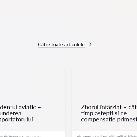
Către toate articolele
dentul aviatic –
Zborul întârziat – cât
punderea
timp aștepți și ce
sportatorului
compensație primeșt
 de bucurie și anticipare
Ah, emoția unei noi călătorii! Ai bilete