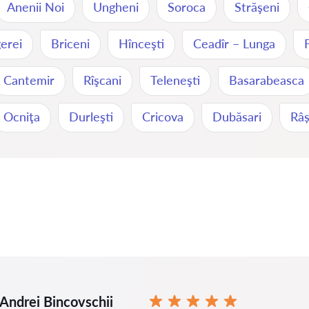
Anenii Noi
Ungheni
Soroca
Străşeni
erei
Briceni
Hînceşti
Ceadîr – Lunga
Cantemir
Rîşcani
Teleneşti
Basarabeasca
Ocniţa
Durleşti
Cricova
Dubăsari
Râș
Andrei Bincovschii