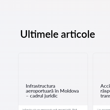
Ultimele articole
la
Infrastructura
Acci
aeroportuară în Moldova
răs
– cadrul juridic
tran
de
Infrastructura aeroportuară reprezintă, fără
Un moment