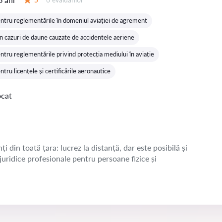
Evaluare:
ntru reglementările în domeniul aviației de agrement
n cazuri de daune cauzate de accidentele aeriene
tru reglementările privind protecția mediului în aviație
tru licențele și certificările aeronautice
ocat
ți din toată țara: lucrez la distanță, dar este posibilă și
 juridice profesionale pentru persoane fizice și