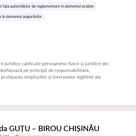
 fața autorităților de reglementare în domeniul aviației
ie în domeniul asigurărilor
juridice calificate persoanelor fizice și juridice din
esfășoară pe principii de responsabilitate,
protejarea drepturilor și intereselor legitime ale
ida GUȚU – BIROU CHIȘINĂU
6 ani
Evaluărilor:
5
6 evaluărilor