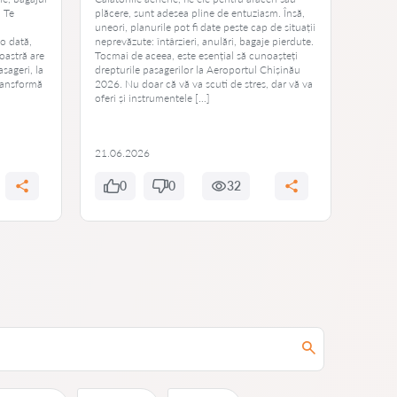
. Te
plăcere, sunt adesea pline de entuziasm. Însă,
vieții 
uneori, planurile pot fi date peste cap de situații
aștepta
o dată,
neprevăzute: întârzieri, anulări, bagaje pierdute.
mulți p
oastră are
Tocmai de aceea, este esențial să cunoașteți
reprezi
asageri, la
drepturile pasagerilor la Aeroportul Chișinău
unui pa
transformă
2026. Nu doar că vă va scuti de stres, dar vă va
întâmp
oferi și instrumentele […]
întârzi
modific
21.06.2026
20.06
0
0
32
0