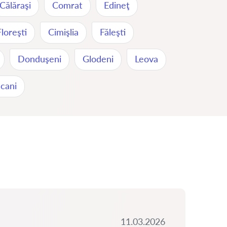
Călăraşi
Comrat
Edineţ
Floreşti
Cimişlia
Făleşti
Donduşeni
Glodeni
Leova
cani
11.03.2026