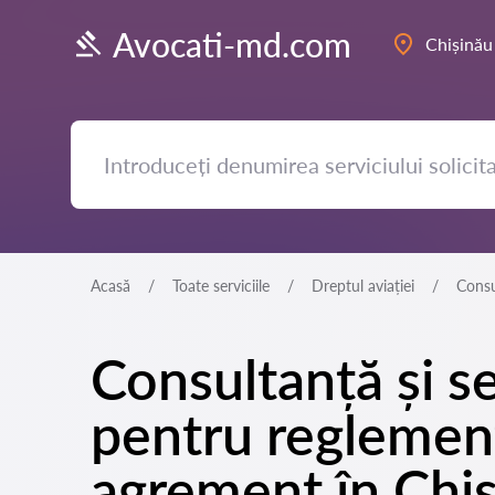
Avocati-md.com
Chișinău
Acasă
Toate serviciile
Dreptul aviației
Consu
Consultanță și se
pentru reglement
agrement în Chi