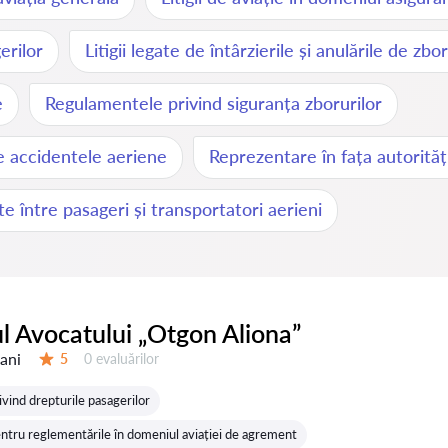
erilor
Litigii legate de întârzierile și anulările de zbor
e
Regulamentele privind siguranța zborurilor
e accidentele aeriene
Reprezentare în fața autorităț
e între pasageri și transportatori aerieni
l Avocatului „Otgon Aliona”
 ani
Evaluărilor:
5
0 evaluărilor
Evaluare:
vind drepturile pasagerilor
ntru reglementările în domeniul aviației de agrement