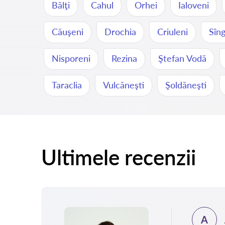
Bălţi
Cahul
Orhei
Ialoveni
Căuşeni
Drochia
Criuleni
Sîng
Nisporeni
Rezina
Ştefan Vodă
Taraclia
Vulcăneşti
Şoldăneşti
Ultimele recenzii
A
.2025