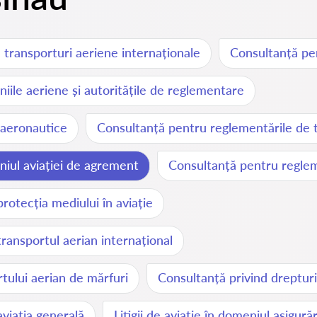
 transporturi aeriene internaționale
Consultanță pen
iile aeriene și autoritățile de reglementare
e aeronautice
Consultanță pentru reglementările de 
iul aviației de agrement
Consultanță pentru regleme
rotecția mediului în aviație
ransportul aerian internațional
tului aerian de mărfuri
Consultanță privind drepturi
viația generală
Litigii de aviație în domeniul asigurăr