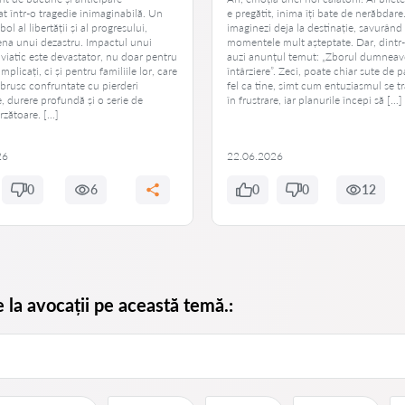
t într-o tragedie inimaginabilă. Un
e pregătit, inima îți bate de nerăbdare
ol al libertății și al progresului,
imaginezi deja la destinație, savurând
ena unui dezastru. Impactul unui
momentele mult așteptate. Dar, dintr-
viatic este devastator, nu doar pentru
auzi anunțul temut: „Zborul dumneav
implicați, ci și pentru familiile lor, care
întârziere”. Zeci, poate chiar sute de p
 brusc confruntate cu pierderi
fel ca tine, simt cum entuziasmul se 
e, durere profundă și o serie de
în frustrare, iar planurile începi să […]
arzătoare. […]
26
22.06.2026
0
6
0
0
12
e la avocații pe această temă.: