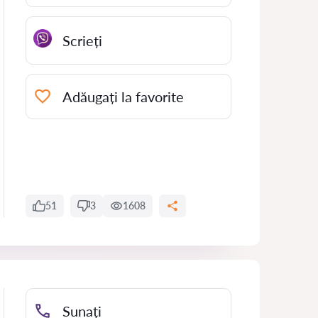
Scrieți
Adăugați la favorite
51
3
1608
Sunați