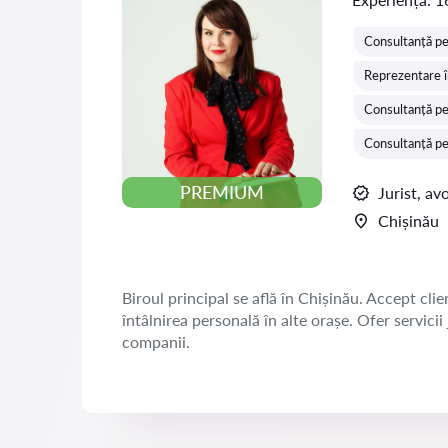
Consultanță pe
Reprezentare î
Consultanță pen
Consultanță pen
PREMIUM
Jurist, av
Chișinău
Biroul principal se află în Chișinău. Accept clien
întâlnirea personală în alte orașe. Ofer servicii
companii.