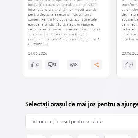
ți că
îndoială, coloana vertebrală a conectivității
transforma
internaționale a unei țări, un motor esențial
avion, simb
pentru dezvoltarea economică, turism și
devine sc
i
comerț. Pentru Moldova, cu aspirațiile sale
accident a
r nu
europene și rolul său strategic în regiune,
cei direct 
însemna
dezvoltarea și modernizarea aeroporturilor nu
se trezesc
unor
sunt doar o chestiune de confort, ci o
ireparabil
necesitate stringentă și o prioritate națională.
întrebări 
Cu toate […]
24.06.2026
23.06.20
0
0
8
0
Selectați orașul de mai jos pentru a ajung