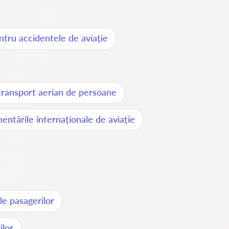
tru accidentele de aviație
transport aerian de persoane
ntările internaționale de aviație
le pasagerilor
ilor