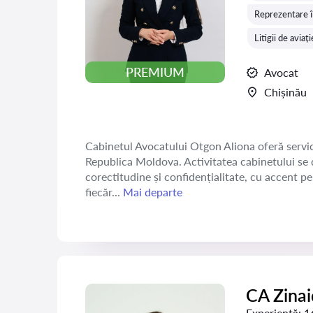
Reprezentare în
Litigii de aviaț
PREMIUM
Avocat
Chișinău
Cabinetul Avocatului Otgon Aliona oferă servicii 
Republica Moldova. Activitatea cabinetului se d
corectitudine și confidențialitate, cu accent pe 
fiecăr...
Mai departe
CA Zina
Experiență:
1