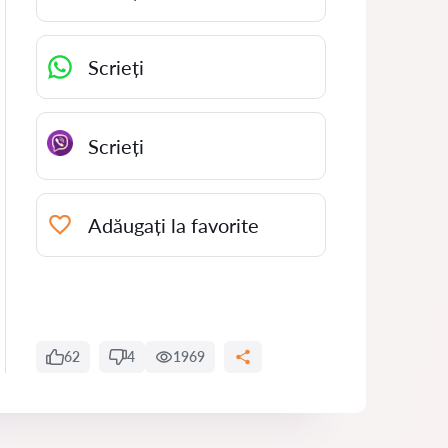
Scrieți
Scrieți
Adăugați la favorite
62
4
1969