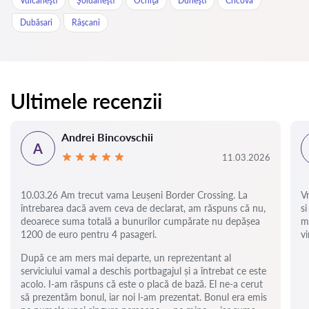
Vulcăneşti
Şoldăneşti
Ocniţa
Durleşti
Cricova
Dubăsari
Râșcani
Ultimele recenzii
Andrei Bincovschii
A
11.03.2026
10.03.26 Am trecut vama Leușeni Border Crossing. La
V
întrebarea dacă avem ceva de declarat, am răspuns că nu,
si
deoarece suma totală a bunurilor cumpărate nu depășea
m
1200 de euro pentru 4 pasageri.
vi
După ce am mers mai departe, un reprezentant al
serviciului vamal a deschis portbagajul și a întrebat ce este
acolo. I-am răspuns că este o placă de bază. El ne-a cerut
să prezentăm bonul, iar noi l-am prezentat. Bonul era emis