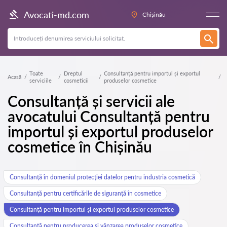
Avocati-md.com
Chișinău
Toate
Dreptul
Consultanță pentru importul și exportul
Acasă
serviciile
cosmeticii
produselor cosmetice
Consultanță și servicii ale
avocatului Consultanță pentru
importul și exportul produselor
cosmetice în Chișinău
Consultanță în domeniul protecției datelor pentru industria cosmetică
Consultanță pentru certificările de siguranță în cosmetice
Consultanță pentru importul și exportul produselor cosmetice
Consultanță pentru producerea și vânzarea produselor cosmetice