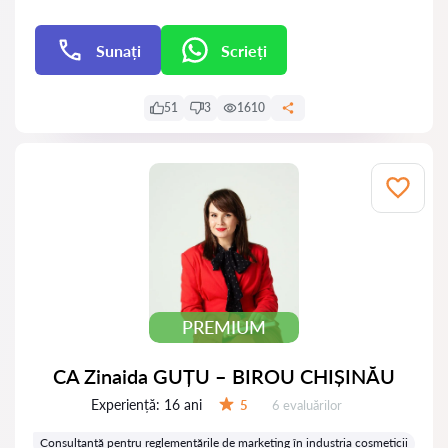
Sunați
Scrieți
Scrieți
51
3
1610
PREMIUM
CA Zinaida GUȚU – BIROU CHIȘINĂU
Experiență:
16 ani
Evaluărilor:
5
6 evaluărilor
Evaluare:
Consultanță pentru reglementările de marketing în industria cosmeticii