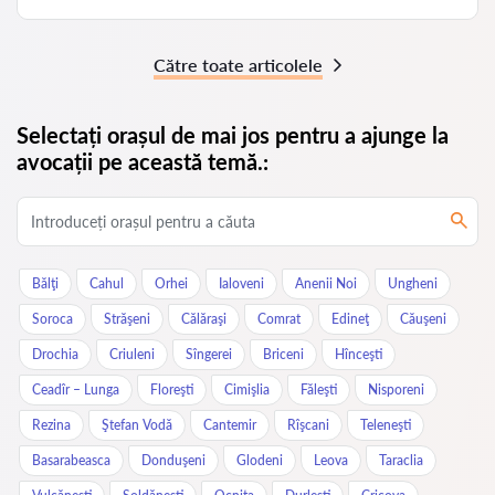
Către toate articolele
Selectați orașul de mai jos pentru a ajunge la
avocații pe această temă.:
Bălţi
Cahul
Orhei
Ialoveni
Anenii Noi
Ungheni
Soroca
Străşeni
Călăraşi
Comrat
Edineţ
Căuşeni
Drochia
Criuleni
Sîngerei
Briceni
Hînceşti
Ceadîr – Lunga
Floreşti
Cimişlia
Făleşti
Nisporeni
Rezina
Ştefan Vodă
Cantemir
Rîşcani
Teleneşti
Basarabeasca
Donduşeni
Glodeni
Leova
Taraclia