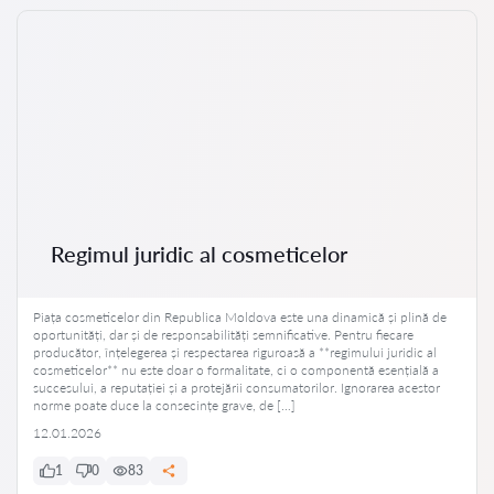
Regimul juridic al cosmeticelor
Piața cosmeticelor din Republica Moldova este una dinamică și plină de
oportunități, dar și de responsabilități semnificative. Pentru fiecare
producător, înțelegerea și respectarea riguroasă a **regimului juridic al
cosmeticelor** nu este doar o formalitate, ci o componentă esențială a
succesului, a reputației și a protejării consumatorilor. Ignorarea acestor
norme poate duce la consecințe grave, de […]
12.01.2026
1
0
83