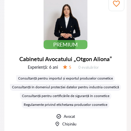
PREMIUM
Cabinetul Avocatului „Otgon Aliona”
Experiență:
6 ani
Evaluărilor:
5
0 evaluărilor
Evaluare:
Consultanță pentru importul și exportul produselor cosmetice
Consultanță în domeniul protecției datelor pentru industria cosmetică
Consultanță pentru certificările de siguranță în cosmetice
Regulamente privind etichetarea produselor cosmetice
Avocat
Chișinău