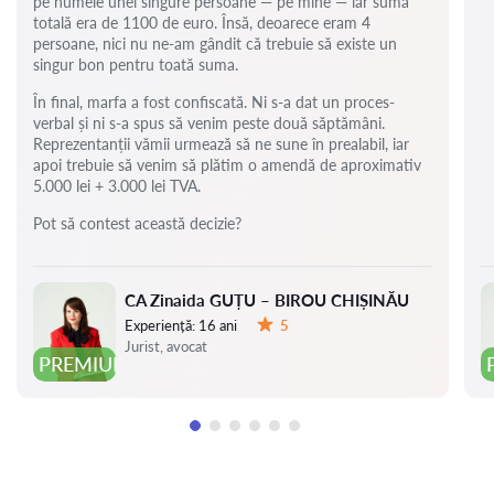
pe numele unei singure persoane — pe mine — iar suma
totală era de 1100 de euro. Însă, deoarece eram 4
persoane, nici nu ne-am gândit că trebuie să existe un
singur bon pentru toată suma.
În final, marfa a fost confiscată. Ni s-a dat un proces-
verbal și ni s-a spus să venim peste două săptămâni.
Reprezentanții vămii urmează să ne sune în prealabil, iar
apoi trebuie să venim să plătim o amendă de aproximativ
5.000 lei + 3.000 lei TVA.
Pot să contest această decizie?
CA Zinaida GUȚU – BIROU CHIȘINĂU
Experiență:
16 ani
5
Evaluare:
Jurist, avocat
PREMIUM