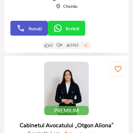
Chișinău
Sunați
Scrieți
Scrieți
62
4
1965
PREMIUM
Cabinetul Avocatului „Otgon Aliona”