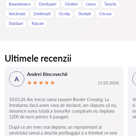
Basarabeasca
Donduşeni
Glodeni
Leova
Taraclia
Vulcăneşti
Şoldăneşti
Ocniţa
Durleşti
Cricova
Dubăsari
Râșcani
Ultimele recenzii
Andrei Bincovschii
A
11.03.2026
10.03.26 Am trecut vama Leușeni Border Crossing. La
V
întrebarea dacă avem ceva de declarat, am răspuns că nu,
si
deoarece suma totală a bunurilor cumpărate nu depășea
m
1200 de euro pentru 4 pasageri.
vi
După ce am mers mai departe, un reprezentant al
serviciului vamal a deschis portbagajul și a întrebat ce este