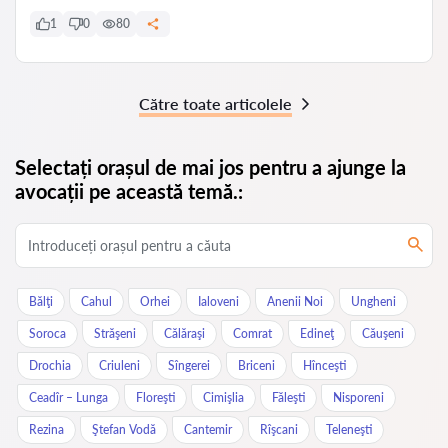
1
0
80
Către toate articolele
Selectați orașul de mai jos pentru a ajunge la
avocații pe această temă.:
Bălţi
Cahul
Orhei
Ialoveni
Anenii Noi
Ungheni
Soroca
Străşeni
Călăraşi
Comrat
Edineţ
Căuşeni
Drochia
Criuleni
Sîngerei
Briceni
Hînceşti
Ceadîr – Lunga
Floreşti
Cimişlia
Făleşti
Nisporeni
Rezina
Ştefan Vodă
Cantemir
Rîşcani
Teleneşti