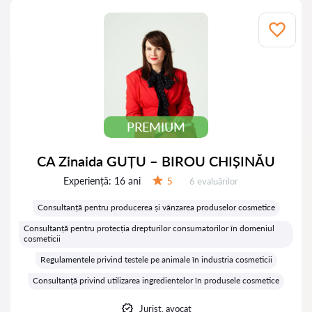
PREMIUM
CA Zinaida GUȚU – BIROU CHIȘINĂU
Experiență:
16 ani
Evaluărilor:
5
6 evaluărilor
Evaluare:
Consultanță pentru producerea și vânzarea produselor cosmetice
Consultanță pentru protecția drepturilor consumatorilor în domeniul
cosmeticii
Regulamentele privind testele pe animale în industria cosmeticii
Consultanță privind utilizarea ingredientelor în produsele cosmetice
Jurist, avocat