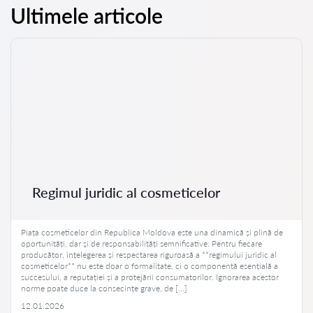
Ultimele articole
Regimul juridic al cosmeticelor
Piața cosmeticelor din Republica Moldova este una dinamică și plină de
oportunități, dar și de responsabilități semnificative. Pentru fiecare
producător, înțelegerea și respectarea riguroasă a **regimului juridic al
cosmeticelor** nu este doar o formalitate, ci o componentă esențială a
succesului, a reputației și a protejării consumatorilor. Ignorarea acestor
norme poate duce la consecințe grave, de […]
12.01.2026