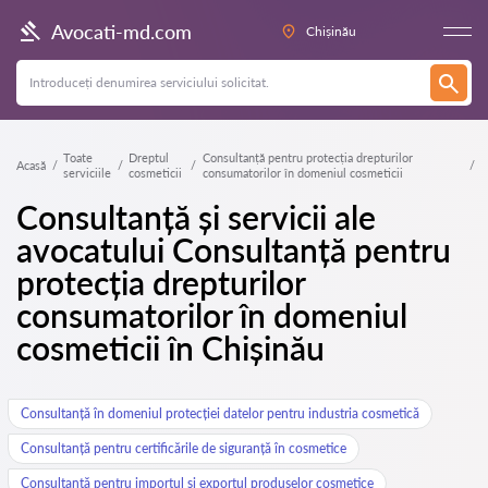
Avocati-md.com
Chișinău
Toate
Dreptul
Consultanță pentru protecția drepturilor
Acasă
serviciile
cosmeticii
consumatorilor în domeniul cosmeticii
Consultanță și servicii ale
avocatului Consultanță pentru
protecția drepturilor
consumatorilor în domeniul
cosmeticii în Chișinău
Consultanță în domeniul protecției datelor pentru industria cosmetică
Consultanță pentru certificările de siguranță în cosmetice
Consultanță pentru importul și exportul produselor cosmetice