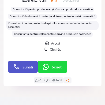
Experiență:
6 ani
Evaluărilor:
5
0 evaluărilor
Evaluare:
Consultanță pentru producerea și vânzarea produselor cosmetice
Consultanță în domeniul protecției datelor pentru industria cosmetică
Consultanță pentru protecția drepturilor consumatorilor în domeniul
cosmeticii
Consultanță pentru reglementările privind produsele cosmetice
Avocat
Chișinău
Sunați
Scrieți
Scrieți
51
3
1607