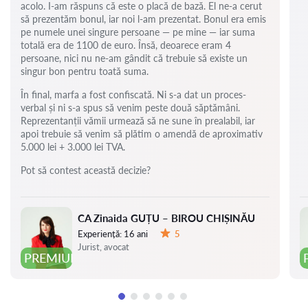
acolo. I-am răspuns că este o placă de bază. El ne-a cerut
să prezentăm bonul, iar noi l-am prezentat. Bonul era emis
pe numele unei singure persoane — pe mine — iar suma
totală era de 1100 de euro. Însă, deoarece eram 4
persoane, nici nu ne-am gândit că trebuie să existe un
singur bon pentru toată suma.
În final, marfa a fost confiscată. Ni s-a dat un proces-
verbal și ni s-a spus să venim peste două săptămâni.
Reprezentanții vămii urmează să ne sune în prealabil, iar
apoi trebuie să venim să plătim o amendă de aproximativ
5.000 lei + 3.000 lei TVA.
Pot să contest această decizie?
CA Zinaida GUȚU – BIROU CHIȘINĂU
Experiență:
16 ani
5
Evaluare:
Jurist, avocat
PREMIUM