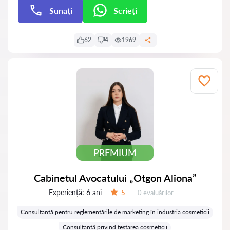
Sunați
Scrieți
Scrieți
62
4
1969
PREMIUM
Cabinetul Avocatului „Otgon Aliona”
Experiență:
6 ani
Evaluărilor:
5
0 evaluărilor
Evaluare:
Consultanță pentru reglementările de marketing în industria cosmeticii
Consultanță privind testarea cosmeticii