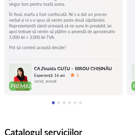
singur bon pentru toată suma.
În final, marfa a fost confiscată. Ni s-a dat un proces-
verbal și ni s-a spus să venim peste două săptămâni.
Reprezentanții vămii urmează să ne sune în prealabil, iar
apoi trebuie să venim să plătim o amendă de aproximativ
5.000 lei + 3.000 lei TVA.
Pot să contest această decizie?
CA Zinaida GUȚU – BIROU CHIȘINĂU
Experiență:
16 ani
5
Evaluare:
Jurist, avocat
PREMIUM
Catalogul serviciilor