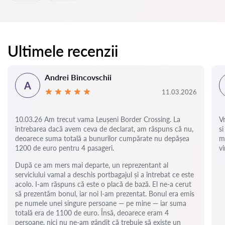
Ultimele recenzii
Andrei Bincovschii
A
11.03.2026
10.03.26 Am trecut vama Leușeni Border Crossing. La
V
întrebarea dacă avem ceva de declarat, am răspuns că nu,
si
deoarece suma totală a bunurilor cumpărate nu depășea
m
1200 de euro pentru 4 pasageri.
vi
După ce am mers mai departe, un reprezentant al
serviciului vamal a deschis portbagajul și a întrebat ce este
acolo. I-am răspuns că este o placă de bază. El ne-a cerut
să prezentăm bonul, iar noi l-am prezentat. Bonul era emis
pe numele unei singure persoane — pe mine — iar suma
totală era de 1100 de euro. Însă, deoarece eram 4
persoane, nici nu ne-am gândit că trebuie să existe un