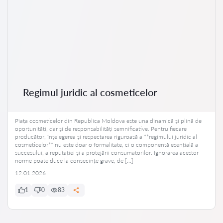
Regimul juridic al cosmeticelor
Piața cosmeticelor din Republica Moldova este una dinamică și plină de
oportunități, dar și de responsabilități semnificative. Pentru fiecare
producător, înțelegerea și respectarea riguroasă a **regimului juridic al
cosmeticelor** nu este doar o formalitate, ci o componentă esențială a
succesului, a reputației și a protejării consumatorilor. Ignorarea acestor
norme poate duce la consecințe grave, de […]
12.01.2026
1
0
83