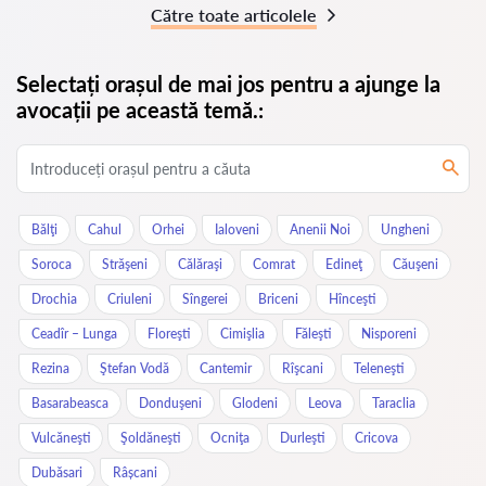
Către toate articolele
Selectați orașul de mai jos pentru a ajunge la
avocații pe această temă.:
Bălţi
Cahul
Orhei
Ialoveni
Anenii Noi
Ungheni
Soroca
Străşeni
Călăraşi
Comrat
Edineţ
Căuşeni
Drochia
Criuleni
Sîngerei
Briceni
Hînceşti
Ceadîr – Lunga
Floreşti
Cimişlia
Făleşti
Nisporeni
Rezina
Ştefan Vodă
Cantemir
Rîşcani
Teleneşti
Basarabeasca
Donduşeni
Glodeni
Leova
Taraclia
Vulcăneşti
Şoldăneşti
Ocniţa
Durleşti
Cricova
Dubăsari
Râșcani