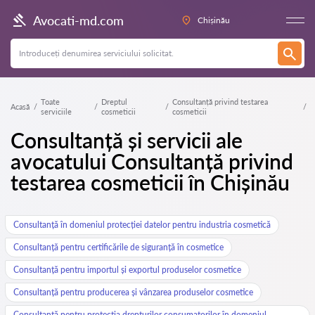
Avocati-md.com
Chișinău
Toate
Dreptul
Consultanță privind testarea
Acasă
serviciile
cosmeticii
cosmeticii
Consultanță și servicii ale
avocatului Consultanță privind
testarea cosmeticii în Chișinău
Consultanță în domeniul protecției datelor pentru industria cosmetică
Consultanță pentru certificările de siguranță în cosmetice
Consultanță pentru importul și exportul produselor cosmetice
Consultanță pentru producerea și vânzarea produselor cosmetice
Consultanță pentru protecția drepturilor consumatorilor în domeniul