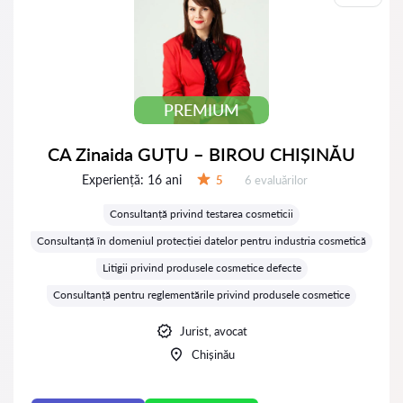
PREMIUM
CA Zinaida GUȚU – BIROU CHIȘINĂU
Experiență:
16 ani
Evaluărilor:
5
6 evaluărilor
Evaluare:
Consultanță privind testarea cosmeticii
Consultanță în domeniul protecției datelor pentru industria cosmetică
Litigii privind produsele cosmetice defecte
Consultanță pentru reglementările privind produsele cosmetice
Jurist, avocat
Chișinău