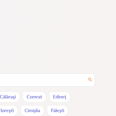
Călăraşi
Comrat
Edineţ
Floreşti
Cimişlia
Făleşti