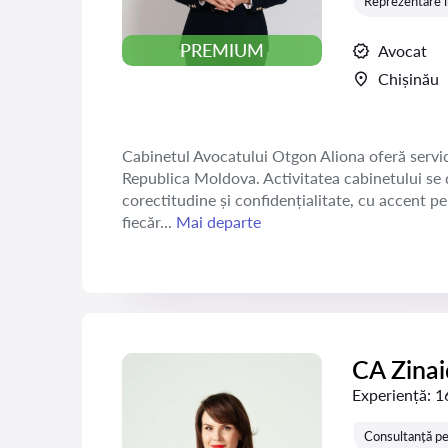
Reprezentare în
PREMIUM
Avocat
Chișinău
Cabinetul Avocatului Otgon Aliona oferă servicii 
Republica Moldova. Activitatea cabinetului se d
corectitudine și confidențialitate, cu accent pe 
fiecăr...
Mai departe
CA Zina
Experiență:
1
Consultanță pe