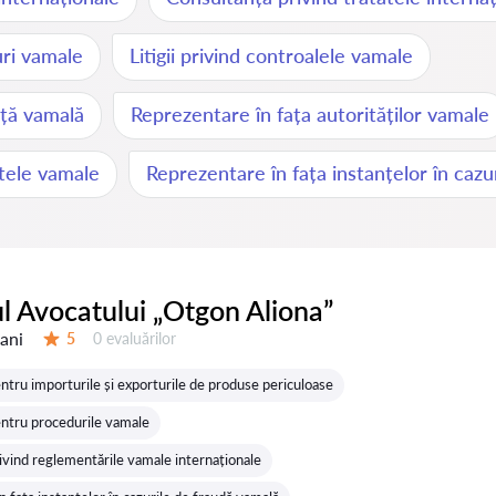
puri vamale
Litigii privind controalele vamale
nță vamală
Reprezentare în fața autorităților vamale
utele vamale
Reprezentare în fața instanțelor în cazu
l Avocatului „Otgon Aliona”
 ani
Evaluărilor:
5
0 evaluărilor
Evaluare:
ntru importurile și exporturile de produse periculoase
ntru procedurile vamale
ivind reglementările vamale internaționale