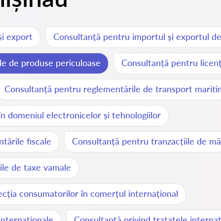
și export
Consultanță pentru importul și exportul de
ile de produse periculoase
Consultanță pentru licenț
Consultanță pentru reglementările de transport mariti
 domeniul electronicelor și tehnologiilor
ările fiscale
Consultanță pentru tranzacțiile de măr
ile de taxe vamale
cția consumatorilor în comerțul internațional
internaționale
Consultanță privind tratatele interna