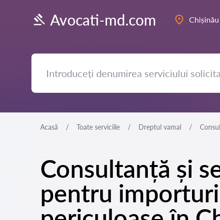
Avocati-md.com
Chișinău
Acasă
Toate serviciile
Dreptul vamal
Consul
Consultanță și se
pentru importuri
periculoase în C