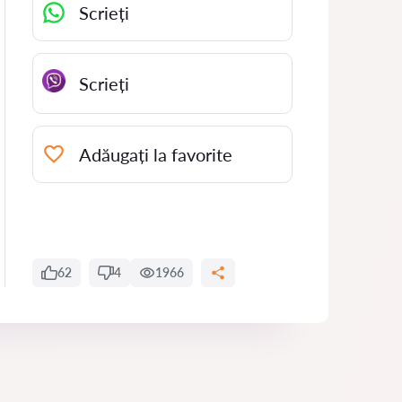
Scrieți
Scrieți
Adăugați la favorite
62
4
1966