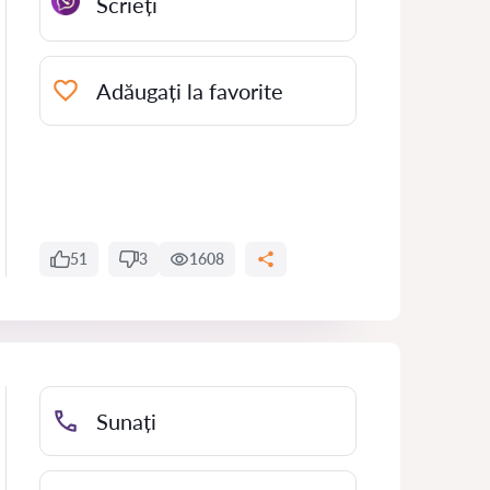
Scrieți
Adăugați la favorite
51
3
1608
Sunați