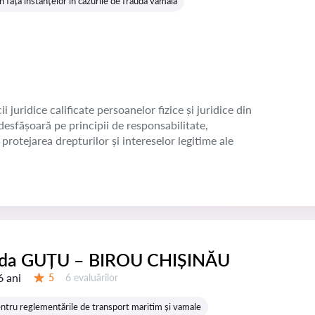
 fața instanțelor în cazurile de fraudă vamală
juridice calificate persoanelor fizice și juridice din
esfășoară pe principii de responsabilitate,
protejarea drepturilor și intereselor legitime ale
ida GUȚU – BIROU CHIȘINĂU
6 ani
Evaluărilor:
5
6 evaluărilor
Evaluare:
ntru reglementările de transport maritim și vamale