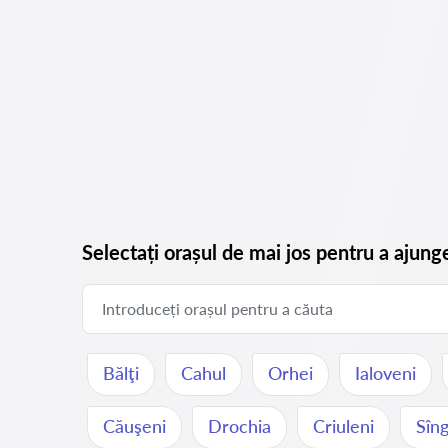
Selectați orașul de mai jos pentru a ajung
Bălţi
Cahul
Orhei
Ialoveni
Căuşeni
Drochia
Criuleni
Sîng