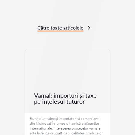
Către toate articolele
Vamal: importuri și taxe
pe înțelesul tuturor
Bună ziua, stimați importatori și comercianți
din Moldova! În lumea dinamică a afacerilor
internaționale, înțelegerea proceselor vamale
este la fel de crucială ca și calitatea produselor