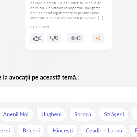
pe care le oferiți. Fie că sunteți la început de
drum sau un veteran în importuri, navigarea
prin labirintul regulamentelor privind vamal:
importuri și taxe poate părea o provocare. […]
31.12.2025
0
0
45
e la avocații pe această temă.:
Anenii Noi
Ungheni
Soroca
Străşeni
erei
Briceni
Hînceşti
Ceadîr – Lunga