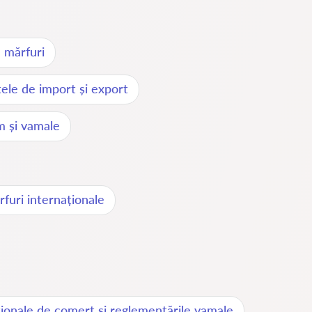
 mărfuri
ele de import și export
m și vamale
furi internaționale
ționale de comerț și reglementările vamale