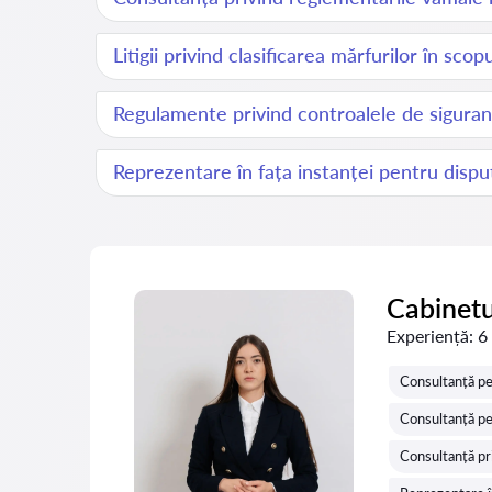
Litigii privind clasificarea mărfurilor în sco
Regulamente privind controalele de sigura
Reprezentare în fața instanței pentru disp
Cabinetu
Experiență:
6
Consultanță pe
Consultanță pe
Consultanță pr