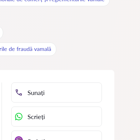
rile de fraudă vamală
Sunați
Scrieți