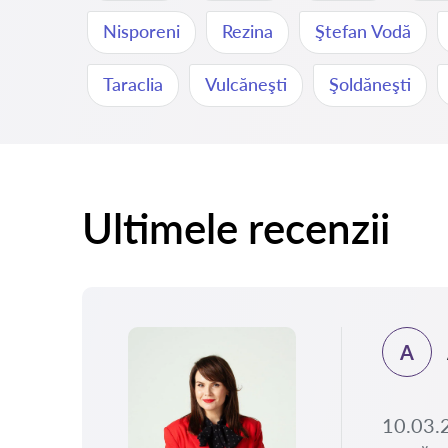
Nisporeni
Rezina
Ştefan Vodă
Taraclia
Vulcăneşti
Şoldăneşti
Ultimele recenzii
A
.2025
rimit
10.03.2