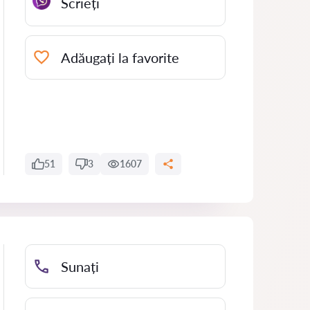
Scrieți
Adăugați la favorite
51
3
1607
Sunați