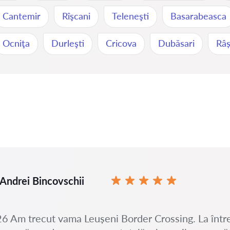
Cantemir
Rîşcani
Teleneşti
Basarabeasca
Ocniţa
Durleşti
Cricova
Dubăsari
Râș
Andrei Bincovschii
6 Am trecut vama Leușeni Border Crossing. La într