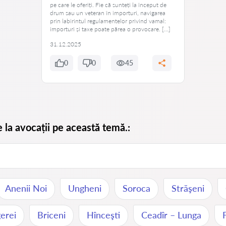
pe care le oferiți. Fie că sunteți la început de
drum sau un veteran în importuri, navigarea
prin labirintul regulamentelor privind vamal:
importuri și taxe poate părea o provocare. […]
31.12.2025
0
0
45
e la avocații pe această temă.:
Anenii Noi
Ungheni
Soroca
Străşeni
erei
Briceni
Hînceşti
Ceadîr – Lunga