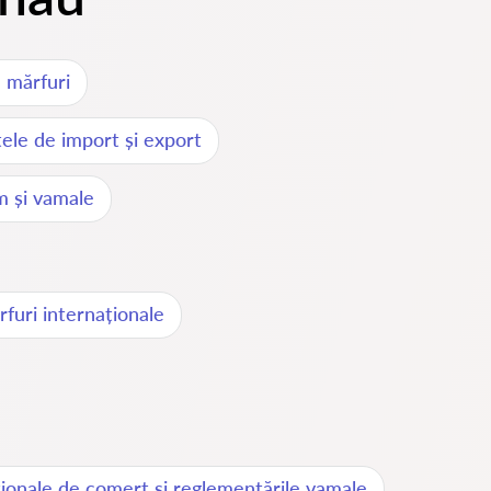
 mărfuri
ele de import și export
m și vamale
furi internaționale
ționale de comerț și reglementările vamale