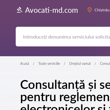
Avocati-md.com
Chișinău
Acasă
Toate serviciile
Dreptul vamal
Consul
Consultanță și se
pentru reglement
electronicelor și