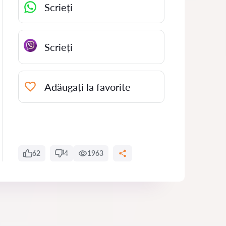
Scrieți
Scrieți
Adăugați la favorite
62
4
1963