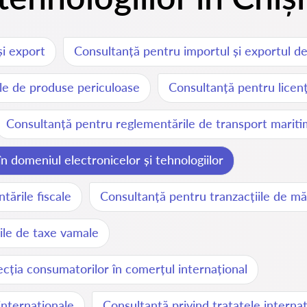
și export
Consultanță pentru importul și exportul de
ile de produse periculoase
Consultanță pentru licenț
Consultanță pentru reglementările de transport mariti
 domeniul electronicelor și tehnologiilor
ările fiscale
Consultanță pentru tranzacțiile de măr
ile de taxe vamale
cția consumatorilor în comerțul internațional
internaționale
Consultanță privind tratatele interna