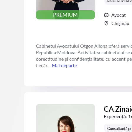
Litigii privind
PREMIUM
Avocat
Chișinău
Cabinetul Avocatului Otgon Aliona oferă servicii 
Republica Moldova. Activitatea cabinetului se d
corectitudine și confidențialitate, cu accent pe 
fiecăr...
Mai departe
CA Zina
Experiență:
1
Consultanță pr