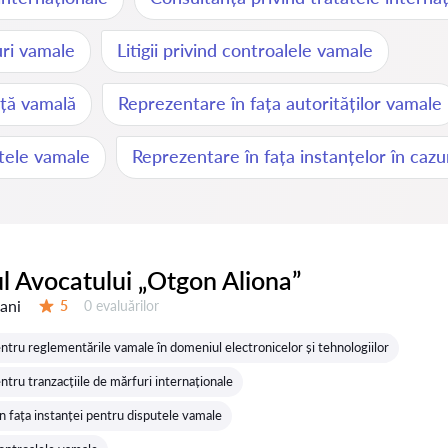
puri vamale
Litigii privind controalele vamale
nță vamală
Reprezentare în fața autorităților vamale
utele vamale
Reprezentare în fața instanțelor în cazu
l Avocatului „Otgon Aliona”
 ani
Evaluărilor:
5
0 evaluărilor
Evaluare:
ntru reglementările vamale în domeniul electronicelor și tehnologiilor
tru tranzacțiile de mărfuri internaționale
n fața instanței pentru disputele vamale