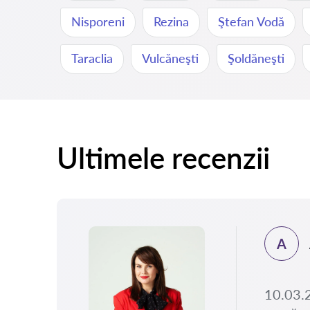
Nisporeni
Rezina
Ştefan Vodă
Taraclia
Vulcăneşti
Şoldăneşti
Ultimele recenzii
A
.2025
rimit
10.03.2