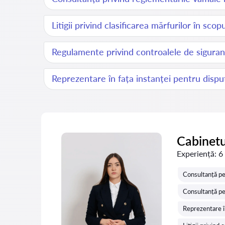
Litigii privind clasificarea mărfurilor în sco
Regulamente privind controalele de sigura
Reprezentare în fața instanței pentru disp
Cabinetu
Experiență:
6
Consultanță pe
Consultanță pen
Reprezentare î