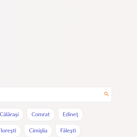
Călăraşi
Comrat
Edineţ
Floreşti
Cimişlia
Făleşti