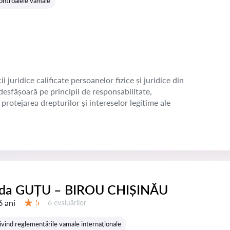
 controalele vamale
juridice calificate persoanelor fizice și juridice din
esfășoară pe principii de responsabilitate,
protejarea drepturilor și intereselor legitime ale
ida GUȚU – BIROU CHIȘINĂU
6 ani
Evaluărilor:
5
6 evaluărilor
Evaluare:
ivind reglementările vamale internaționale