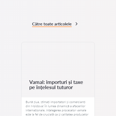
Către toate articolele
Vamal: importuri și taxe
pe înțelesul tuturor
Bună ziua, stimați importatori și comercianți
din Moldova! În lumea dinamică a afacerilor
internaționale, înțelegerea proceselor vamale
este la fel de crucială ca și calitatea produselor