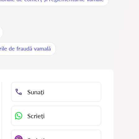
rile de fraudă vamală
Sunați
Scrieți