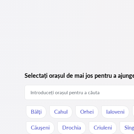
Selectați orașul de mai jos pentru a ajung
Bălţi
Cahul
Orhei
Ialoveni
Căuşeni
Drochia
Criuleni
Sîng