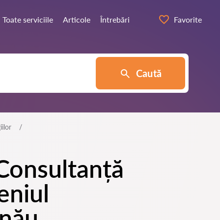
Toate serviciile
Articole
Întrebări
Favorite
Caută
ilor
 Consultanță
eniul
inău