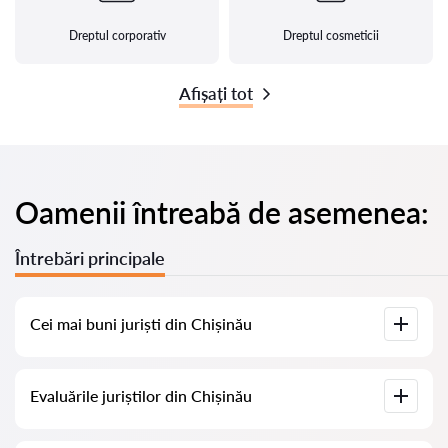
Dreptul corporativ
Dreptul cosmeticii
Afișați tot
Oamenii întreabă de asemenea:
Întrebări principale
Cei mai buni juriști din Chișinău
Am adunat o listă cu cei mai buni juriști din Chișinău, cu
Evaluările juriștilor din Chișinău
informații complete. Prețuri, evaluări, numere de telefon și
adrese.