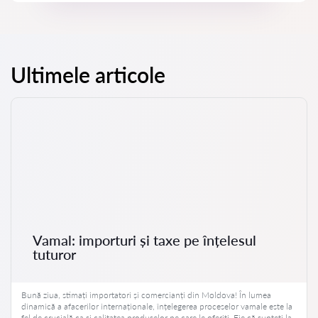
Ultimele articole
Vamal: importuri și taxe pe înțelesul
tuturor
Bună ziua, stimați importatori și comercianți din Moldova! În lumea
dinamică a afacerilor internaționale, înțelegerea proceselor vamale este la
fel de crucială ca și calitatea produselor pe care le oferiți. Fie că sunteți la