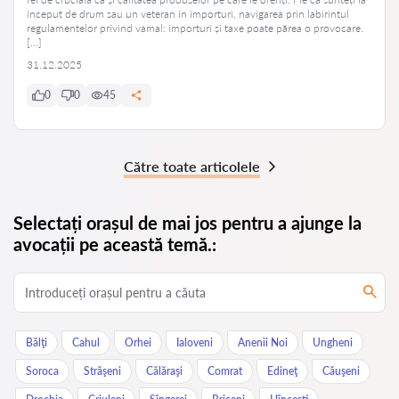
început de drum sau un veteran în importuri, navigarea prin labirintul
regulamentelor privind vamal: importuri și taxe poate părea o provocare.
[…]
31.12.2025
0
0
45
Către toate articolele
Selectați orașul de mai jos pentru a ajunge la
avocații pe această temă.:
Bălţi
Cahul
Orhei
Ialoveni
Anenii Noi
Ungheni
Soroca
Străşeni
Călăraşi
Comrat
Edineţ
Căuşeni