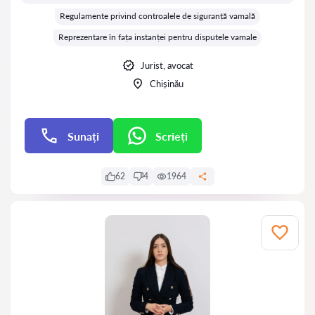
Regulamente privind controalele de siguranță vamală
Reprezentare în fața instanței pentru disputele vamale
Jurist, avocat
Chișinău
Sunați
Scrieți
Scrieți
62
4
1964