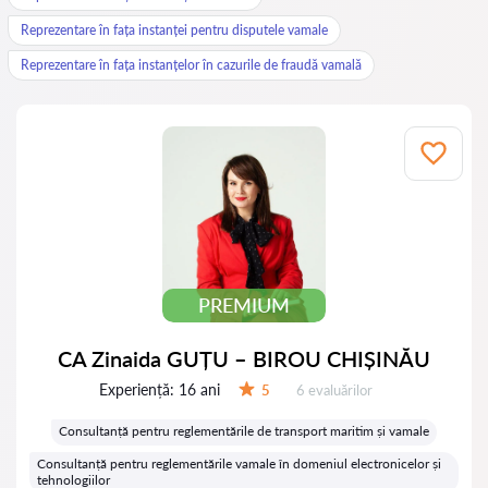
Reprezentare în fața instanței pentru disputele vamale
Reprezentare în fața instanțelor în cazurile de fraudă vamală
PREMIUM
CA Zinaida GUȚU – BIROU CHIȘINĂU
Experiență:
16 ani
Evaluărilor:
5
6 evaluărilor
Evaluare:
Consultanță pentru reglementările de transport maritim și vamale
Consultanță pentru reglementările vamale în domeniul electronicelor și
tehnologiilor