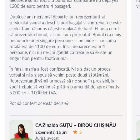
deoarece suma totală a bunurilor cumpărate nu depășea
m
1200 de euro pentru 4 pasageri.
vi
După ce am mers mai departe, un reprezentant al
serviciului vamal a deschis portbagajul și a întrebat ce este
acolo. I-am răspuns că este o placă de bază. El ne-a cerut
să prezentăm bonul, iar noi l-am prezentat. Bonul era emis
pe numele unei singure persoane — pe mine — iar suma
totală era de 1100 de euro. Însă, deoarece eram 4
persoane, nici nu ne-am gândit că trebuie să existe un
singur bon pentru toată suma.
În final, marfa a fost confiscată. Ni s-a dat un proces-
verbal și ni s-a spus să venim peste două săptămâni.
Reprezentanții vămii urmează să ne sune în prealabil, iar
apoi trebuie să venim să plătim o amendă de aproximativ
5.000 lei + 3.000 lei TVA.
Pot să contest această decizie?
CA Zinaida GUȚU – BIROU CHIȘINĂU
Experiență:
16 ani
5
Evaluare:
Jurist, avocat