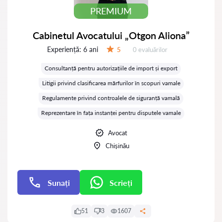
PREMIUM
Cabinetul Avocatului „Otgon Aliona”
Experiență:
6 ani
Evaluărilor:
5
0 evaluărilor
Evaluare:
Consultanță pentru autorizațiile de import și export
Litigii privind clasificarea mărfurilor în scopuri vamale
Regulamente privind controalele de siguranță vamală
Reprezentare în fața instanței pentru disputele vamale
Avocat
Chișinău
Sunați
Scrieți
Scrieți
51
3
1607