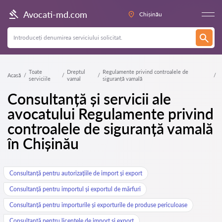
Avocati-md.com
Chișinău
Toate
Dreptul
Regulamente privind controalele de
Acasă
serviciile
vamal
siguranță vamală
Consultanță și servicii ale
avocatului Regulamente privind
controalele de siguranță vamală
în Chișinău
Consultanță pentru autorizațiile de import și export
Consultanță pentru importul și exportul de mărfuri
Consultanță pentru importurile și exporturile de produse periculoase
Consultanță pentru licențele de import și export