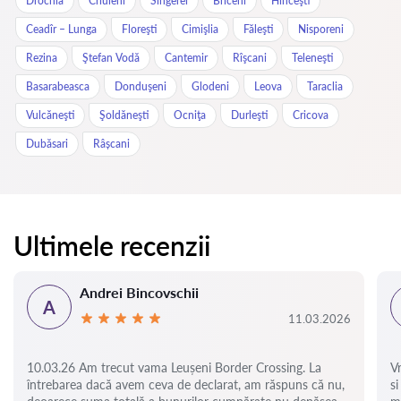
Drochia
Criuleni
Sîngerei
Briceni
Hînceşti
Ceadîr – Lunga
Floreşti
Cimişlia
Făleşti
Nisporeni
Rezina
Ştefan Vodă
Cantemir
Rîşcani
Teleneşti
Basarabeasca
Donduşeni
Glodeni
Leova
Taraclia
Vulcăneşti
Şoldăneşti
Ocniţa
Durleşti
Cricova
Dubăsari
Râșcani
Ultimele recenzii
Andrei Bincovschii
A
11.03.2026
10.03.26 Am trecut vama Leușeni Border Crossing. La
V
întrebarea dacă avem ceva de declarat, am răspuns că nu,
si