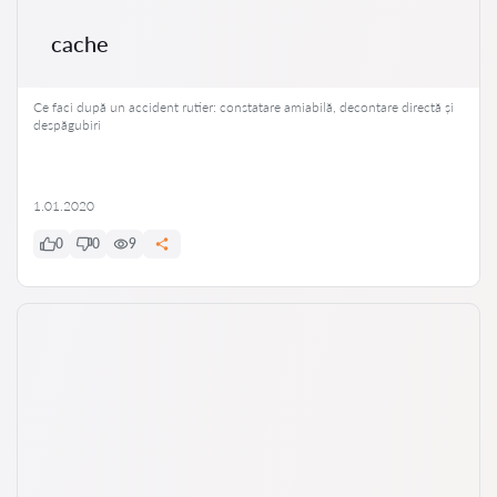
cache
Ce faci după un accident rutier: constatare amiabilă, decontare directă și
despăgubiri
1.01.2020
0
0
9