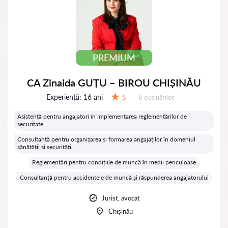
PREMIUM
CA Zinaida GUȚU – BIROU CHIȘINĂU
Experiență:
16 ani
Evaluărilor:
5
6 evaluărilor
Evaluare:
Asistență pentru angajatori în implementarea reglementărilor de
securitate
Consultanță pentru organizarea și formarea angajaților în domeniul
sănătății și securității
Reglementări pentru condițiile de muncă în medii periculoase
Consultanță pentru accidentele de muncă și răspunderea angajatorului
Jurist, avocat
Chișinău