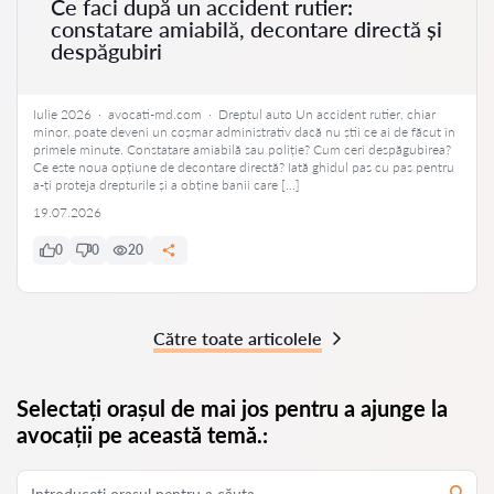
Ce faci după un accident rutier:
constatare amiabilă, decontare directă și
despăgubiri
Iulie 2026 · avocati-md.com · Dreptul auto Un accident rutier, chiar
minor, poate deveni un coșmar administrativ dacă nu știi ce ai de făcut în
primele minute. Constatare amiabilă sau poliție? Cum ceri despăgubirea?
Ce este noua opțiune de decontare directă? Iată ghidul pas cu pas pentru
a-ți proteja drepturile și a obține banii care […]
19.07.2026
0
0
20
Către toate articolele
Selectați orașul de mai jos pentru a ajunge la
avocații pe această temă.: