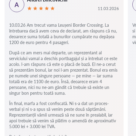
A
11.03.2026
10.03.26 Am trecut vama Leușeni Border Crossing. La
V
întrebarea dacă avem ceva de declarat, am răspuns că nu,
si
deoarece suma totală a bunurilor cumpărate nu depășea
m
1200 de euro pentru 4 pasageri.
vi
După ce am mers mai departe, un reprezentant al
serviciului vamal a deschis portbagajul și a întrebat ce este
acolo. I-am răspuns că este o placă de bază. El ne-a cerut
să prezentăm bonul, iar noi l-am prezentat. Bonul era emis
pe numele unei singure persoane — pe mine — iar suma
totală era de 1100 de euro. Însă, deoarece eram 4
persoane, nici nu ne-am gândit că trebuie să existe un
singur bon pentru toată suma.
În final, marfa a fost confiscată. Ni s-a dat un proces-
verbal și ni s-a spus să venim peste două săptămâni.
Reprezentanții vămii urmează să ne sune în prealabil, iar
apoi trebuie să venim să plătim o amendă de aproximativ
5.000 lei + 3.000 lei TVA.