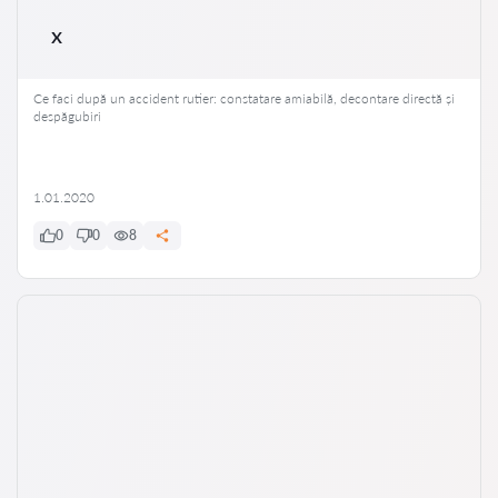
x
Ce faci după un accident rutier: constatare amiabilă, decontare directă și
despăgubiri
1.01.2020
0
0
8