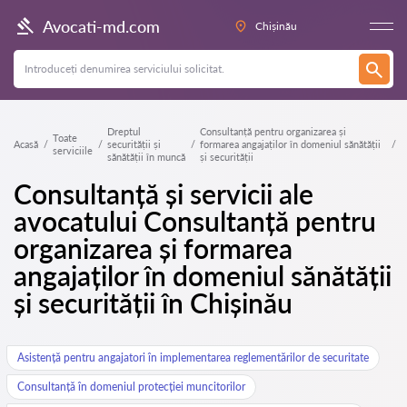
Avocati-md.com
Chișinău
Dreptul
Consultanță pentru organizarea și
Toate
Acasă
securității și
formarea angajaților în domeniul sănătății
serviciile
sănătății în muncă
și securității
Consultanță și servicii ale
avocatului Consultanță pentru
organizarea și formarea
angajaților în domeniul sănătății
și securității în Chișinău
Asistență pentru angajatori în implementarea reglementărilor de securitate
Consultanță în domeniul protecției muncitorilor