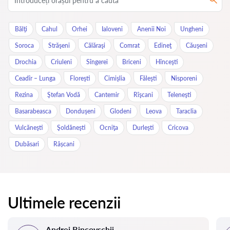
Bălţi
Cahul
Orhei
Ialoveni
Anenii Noi
Ungheni
Soroca
Străşeni
Călăraşi
Comrat
Edineţ
Căuşeni
Drochia
Criuleni
Sîngerei
Briceni
Hînceşti
Ceadîr – Lunga
Floreşti
Cimişlia
Făleşti
Nisporeni
Rezina
Ştefan Vodă
Cantemir
Rîşcani
Teleneşti
Basarabeasca
Donduşeni
Glodeni
Leova
Taraclia
Vulcăneşti
Şoldăneşti
Ocniţa
Durleşti
Cricova
Dubăsari
Râșcani
Ultimele recenzii
Andrei Bincovschii