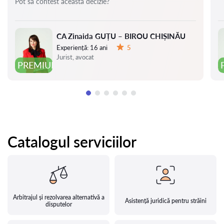
Pot să contest această decizie?
CA Zinaida GUȚU – BIROU CHIȘINĂU
Experiență:
16 ani
5
Evaluare:
Jurist, avocat
PREMIUM
Catalogul serviciilor
Arbitrajul și rezolvarea alternativă a
Asistență juridică pentru străini
disputelor