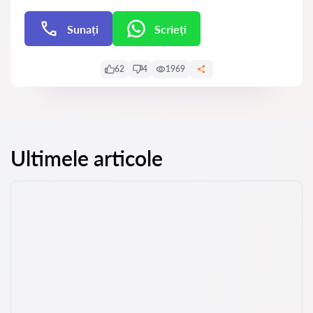
Sunați
Scrieți
Scrieți
62
4
1969
Ultimele articole