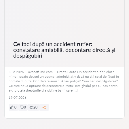
Ce faci după un accident rutier:
constatare amiabilă, decontare directă și
despăgubiri
Iulie 2026 · avocati-md.com · Dreptul auto Un accident rutier, chiar
minor, poate deveni un coșmar administrativ dacă nu știi ce ai de făcut în
primele minute. Constatare amiabilă sau poliție? Cum ceri despăgubirea?
Ce este noua opțiune de decontare directă? Iată ghidul pas cu pas pentru
a-ți proteja drepturile și a obține banii care […]
19.07.2026
0
0
20