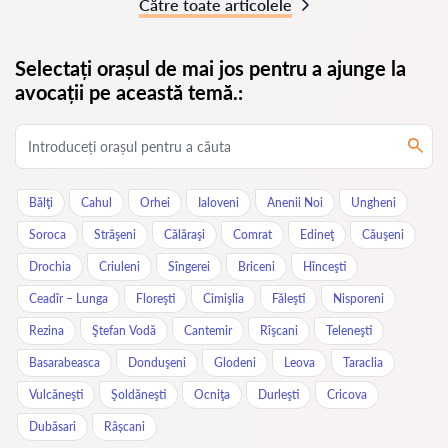
Către toate articolele
Selectați orașul de mai jos pentru a ajunge la
avocații pe această temă.:
Bălţi
Cahul
Orhei
Ialoveni
Anenii Noi
Ungheni
Soroca
Străşeni
Călăraşi
Comrat
Edineţ
Căuşeni
Drochia
Criuleni
Sîngerei
Briceni
Hînceşti
Ceadîr – Lunga
Floreşti
Cimişlia
Făleşti
Nisporeni
Rezina
Ştefan Vodă
Cantemir
Rîşcani
Teleneşti
Basarabeasca
Donduşeni
Glodeni
Leova
Taraclia
Vulcăneşti
Şoldăneşti
Ocniţa
Durleşti
Cricova
Dubăsari
Râșcani