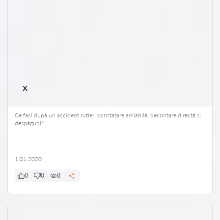
x
Ce faci după un accident rutier: constatare amiabilă, decontare directă și
despăgubiri
1.01.2020
0
0
8