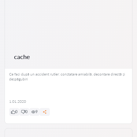
cache
Ce faci după un accident rutier: constatare amiabilă, decontare directă și
despăgubiri
1.01.2020
0
0
9