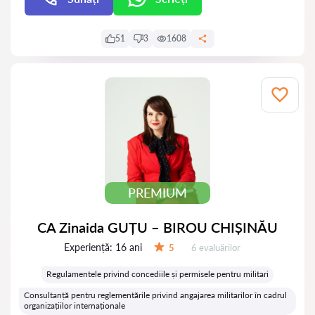
51
3
1608
PREMIUM
CA Zinaida GUȚU – BIROU CHIȘINĂU
Experiență:
16 ani
Evaluărilor:
5
6 evaluărilor
Evaluare:
Regulamentele privind concediile și permisele pentru militari
Consultanță pentru reglementările privind angajarea militarilor în cadrul
organizațiilor internaționale