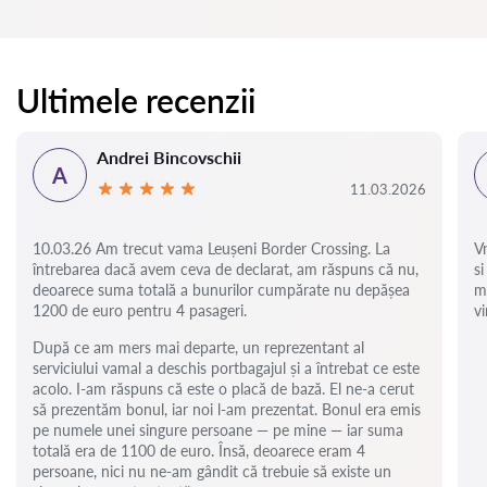
Ultimele recenzii
Andrei Bincovschii
A
11.03.2026
10.03.26 Am trecut vama Leușeni Border Crossing. La
V
întrebarea dacă avem ceva de declarat, am răspuns că nu,
si
deoarece suma totală a bunurilor cumpărate nu depășea
m
1200 de euro pentru 4 pasageri.
vi
După ce am mers mai departe, un reprezentant al
serviciului vamal a deschis portbagajul și a întrebat ce este
acolo. I-am răspuns că este o placă de bază. El ne-a cerut
să prezentăm bonul, iar noi l-am prezentat. Bonul era emis
pe numele unei singure persoane — pe mine — iar suma
totală era de 1100 de euro. Însă, deoarece eram 4
persoane, nici nu ne-am gândit că trebuie să existe un