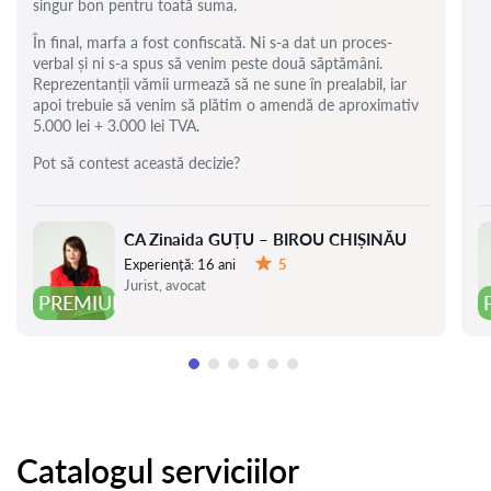
singur bon pentru toată suma.
În final, marfa a fost confiscată. Ni s-a dat un proces-
verbal și ni s-a spus să venim peste două săptămâni.
Reprezentanții vămii urmează să ne sune în prealabil, iar
apoi trebuie să venim să plătim o amendă de aproximativ
5.000 lei + 3.000 lei TVA.
Pot să contest această decizie?
CA Zinaida GUȚU – BIROU CHIȘINĂU
Experiență:
16 ani
5
Evaluare:
Jurist, avocat
PREMIUM
Catalogul serviciilor