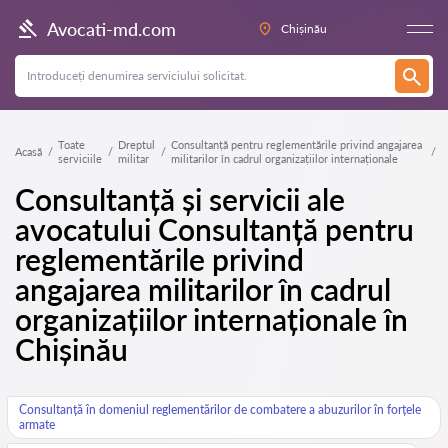
Avocati-md.com
Chișinău
Toate
Dreptul
Consultanță pentru reglementările privind angajarea
Acasă
serviciile
militar
militarilor în cadrul organizațiilor internaționale
Consultanță și servicii ale
avocatului Consultanță pentru
reglementările privind
angajarea militarilor în cadrul
organizațiilor internaționale în
Chișinău
Consultanță în domeniul reglementărilor de combatere a abuzurilor în forțele
armate