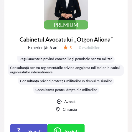
PREMIUM
Cabinetul Avocatului „Otgon Aliona”
Experiență:
6 ani
Evaluărilor:
5
0 evaluărilor
Evaluare:
Regulamentele privind concediile și permisele pentru militari
Consultanță pentru reglementările privind angajarea militarilor în cadrul
organizațiilor internaționale
Consultanță privind protecția militarilor în timpul misiunilor
Consultanță pentru drepturile militarilor
Avocat
Chișinău
Sunați
Scrieți
Scrieți