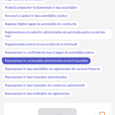
Protecția drepturilor fundamentale în fața autorităților
Recursuri și apeluri în fața autorităților publice
Reglarea litigiilor legate de autorizațiile de construcție
Reglementarea procedurilor administrative de autorizație pentru proiectele
mari
Regulamentele privind accesul publicului la informații
Reprezentare în conflictele de muncă legate de autoritățile publice
Reprezentare în contestațiile administrative privind impozitele
Reprezentare în fața autorităților de reglementare din sectorul financiar
Reprezentare în fața instanțelor administrative
Reprezentare în fața instanțelor de contencios administrativ
Reprezentare în fața instituțiilor de reglementare