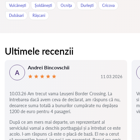
Vulcăneşti
Şoldăneşti
Ocniţa
Durleşti
Cricova
Dubăsari
Râșcani
Ultimele recenzii
Andrei Bincovschii
A
11.03.2026
10.03.26 Am trecut vama Leușeni Border Crossing. La
V
întrebarea dacă avem ceva de declarat, am răspuns că nu,
si
deoarece suma totală a bunurilor cumpărate nu depășea
m
1200 de euro pentru 4 pasageri.
vi
După ce am mers mai departe, un reprezentant al
serviciului vamal a deschis portbagajul și a întrebat ce este
acolo. I-am răspuns că este o placă de bază. El ne-a cerut
să prezentăm bonul, iar noi l-am prezentat. Bonul era emis