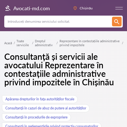
Avocati-md.com
Chișinău
Toate
Dreptul
Reprezentare în contestațiile administrative
Acasă
serviciile
administrativ
privind impozitele
Consultanță și servicii ale
avocatului Reprezentare în
contestațiile administrative
privind impozitele în Chișinău
Apărarea drepturilor în fața autorităților fiscale
Consultanță în cazuri de abuz de putere al autorităților
Consultanță în procedurile de expropriere
Consultanță în reglementările privind protecția consumatorilor