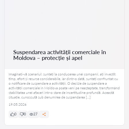
Suspendarea activității comerciale în
Moldova – protecție și apel
Imaginați-vă scenariul: sunteți la conducerea unei companii, ați investit
timp, efort și resurse considerabile, iar dintr-o dată, sunteți confruntat cu
o notificare de suspendare a activității. O decizie de suspendare a
activității comerciale în Moldova poate veni pe neașteptate, transformând
stabilitatea unei afaceri într-o stare de incertitudine profundă. Această
situație, cunoscută sub denumirea de suspendarea […]
19.05.2026
0
0
27