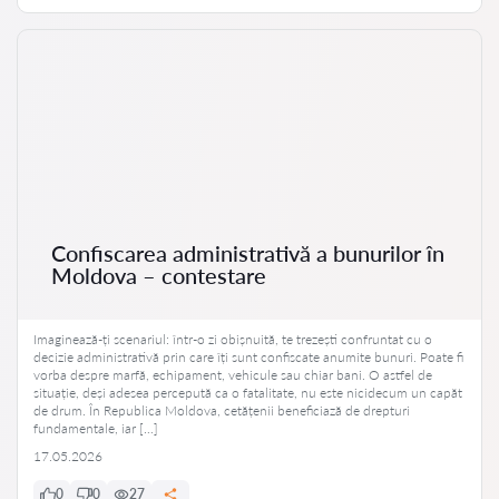
Confiscarea administrativă a bunurilor în
Moldova – contestare
Imaginează-ți scenariul: într-o zi obișnuită, te trezești confruntat cu o
decizie administrativă prin care îți sunt confiscate anumite bunuri. Poate fi
vorba despre marfă, echipament, vehicule sau chiar bani. O astfel de
situație, deși adesea percepută ca o fatalitate, nu este nicidecum un capăt
de drum. În Republica Moldova, cetățenii beneficiază de drepturi
fundamentale, iar […]
17.05.2026
0
0
27