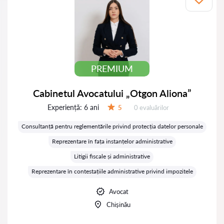
PREMIUM
Cabinetul Avocatului „Otgon Aliona”
Experiență:
6 ani
Evaluărilor:
5
0 evaluărilor
Evaluare:
Consultanță pentru reglementările privind protecția datelor personale
Reprezentare în fața instanțelor administrative
Litigii fiscale și administrative
Reprezentare în contestațiile administrative privind impozitele
Avocat
Chișinău