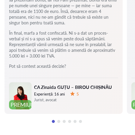
pe numele unei singure persoane — pe mine — iar suma
totală era de 1100 de euro. Însă, deoarece eram 4
persoane, nici nu ne-am gândit că trebuie să existe un
singur bon pentru toată suma.
În final, marfa a fost confiscată. Ni s-a dat un proces-
verbal și ni s-a spus să venim peste două săptămâni.
Reprezentanții vămii urmează să ne sune în prealabil, iar
apoi trebuie să venim să plătim o amendă de aproximativ
5.000 lei + 3.000 lei TVA.
Pot să contest această decizie?
CA Zinaida GUȚU – BIROU CHIȘINĂU
Experiență:
16 ani
5
Evaluare:
Jurist, avocat
PREMIUM