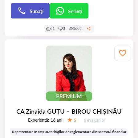
Sunați
Scrieți
Scrieți
51
3
1608
PREMIUM
CA Zinaida GUȚU – BIROU CHIȘINĂU
Experiență:
16 ani
Evaluărilor:
5
6 evaluărilor
Evaluare:
Reprezentare în fața autorităților de reglementare din sectorul financiar