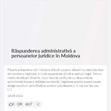
Răspunderea administrativă a
persoanelor juridice în Moldova
Fiecare antreprenor din Moldova știe că succesul afacerii nu depinde doar
de inovație și dedicare, ci și de respectarea strictă a cadrului legal. Într-un
mediu de afaceri dinamic, riscul de a te confrunta cu răspunderea
administrativă este o realitate constantă. Neglijarea acestui aspect poate
atrage sancțiuni semnificative, amenzi usturătoare și, în cel mai rău caz,
[…]
18.05.2026
0
0
27