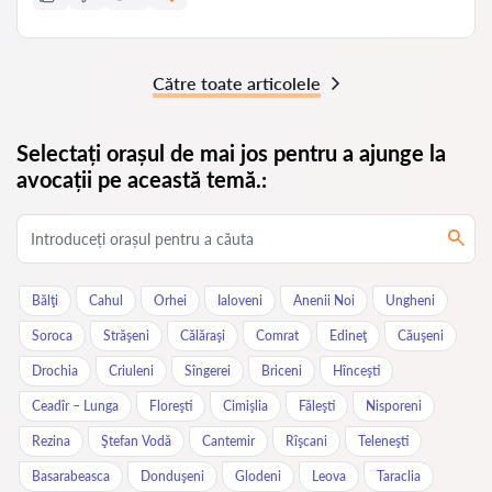
Către toate articolele
Selectați orașul de mai jos pentru a ajunge la
avocații pe această temă.:
Bălţi
Cahul
Orhei
Ialoveni
Anenii Noi
Ungheni
Soroca
Străşeni
Călăraşi
Comrat
Edineţ
Căuşeni
Drochia
Criuleni
Sîngerei
Briceni
Hînceşti
Ceadîr – Lunga
Floreşti
Cimişlia
Făleşti
Nisporeni
Rezina
Ştefan Vodă
Cantemir
Rîşcani
Teleneşti
Basarabeasca
Donduşeni
Glodeni
Leova
Taraclia