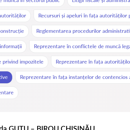
de muncă în sectorul public
Litigii fiscale și administr
utorităților
Recursuri și apeluri în fața autorităților
 construcție
Reglementarea procedurilor administrati
informații
Reprezentare în conflictele de muncă lega
e privind impozitele
Reprezentare în fața autoritățil
tive
Reprezentare în fața instanțelor de contencios 
entare
ida GUȚU – BIROU CHIȘINĂU