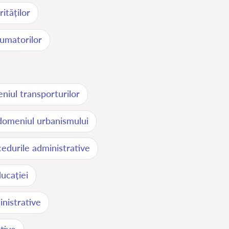
ităților
sumatorilor
niul transporturilor
domeniul urbanismului
edurile administrative
ucației
inistrative