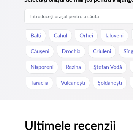
Bălţi
Cahul
Orhei
Ialoveni
Căuşeni
Drochia
Criuleni
Sîng
Nisporeni
Rezina
Ştefan Vodă
Taraclia
Vulcăneşti
Şoldăneşti
Ultimele recenzii