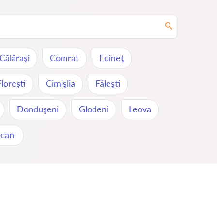
Călăraşi
Comrat
Edineţ
Floreşti
Cimişlia
Făleşti
Donduşeni
Glodeni
Leova
cani