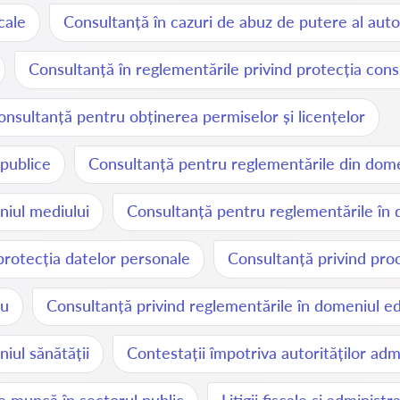
cale
Consultanță în cazuri de abuz de putere al autor
Consultanță în reglementările privind protecția con
onsultanță pentru obținerea permiselor și licențelor
 publice
Consultanță pentru reglementările din dome
niul mediului
Consultanță pentru reglementările în 
protecția datelor personale
Consultanță privind proc
iu
Consultanță privind reglementările în domeniul ed
iul sănătății
Contestații împotriva autorităților adm