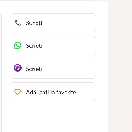
Sunați
Scrieți
Scrieți
Adăugați la favorite