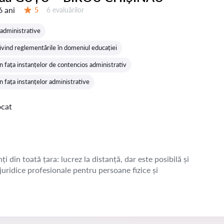
6 ani
Evaluărilor:
5
6 evaluărilor
Evaluare:
și administrative
ivind reglementările în domeniul educației
n fața instanțelor de contencios administrativ
 fața instanțelor administrative
ocat
ți din toată țara: lucrez la distanță, dar este posibilă și
 juridice profesionale pentru persoane fizice și