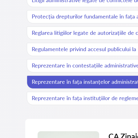
Litigii administrative legate de conflictele 
Protecția drepturilor fundamentale în fața a
Reglarea litigiilor legate de autorizațiile de
Regulamentele privind accesul publicului la 
Reprezentare în contestațiile administrativ
Reprezentare în fața instanțelor administra
Reprezentare în fața instituțiilor de reglem
CA Zina