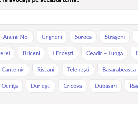
Anenii Noi
Ungheni
Soroca
Străşeni
erei
Briceni
Hînceşti
Ceadîr – Lunga
Cantemir
Rîşcani
Teleneşti
Basarabeasca
Ocniţa
Durleşti
Cricova
Dubăsari
Râș