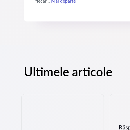
fiecăr...
Mai departe
Ultimele articole
Răs