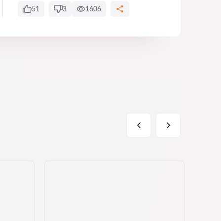
51
3
1606