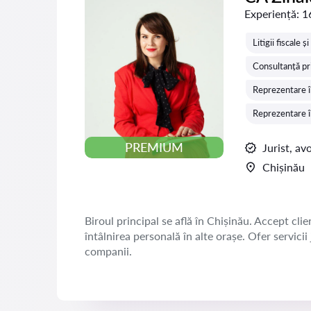
Experiență:
1
Litigii fiscale 
Consultanță pr
Reprezentare î
Reprezentare în
PREMIUM
Jurist, av
Chișinău
Biroul principal se află în Chișinău. Accept clien
întâlnirea personală în alte orașe. Ofer servicii
companii.