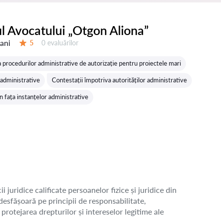
l Avocatului „Otgon Aliona”
 ani
Evaluărilor:
5
0 evaluărilor
Evaluare:
procedurilor administrative de autorizație pentru proiectele mari
și administrative
Contestații împotriva autorităților administrative
 fața instanțelor administrative
juridice calificate persoanelor fizice și juridice din
esfășoară pe principii de responsabilitate,
protejarea drepturilor și intereselor legitime ale