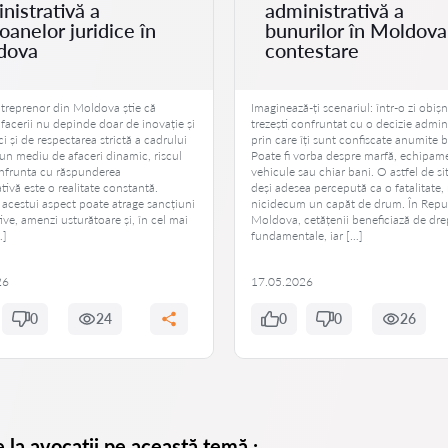
nistrativă a
administrativă a
oanelor juridice în
bunurilor în Moldova
dova
contestare
ntreprenor din Moldova știe că
Imaginează-ți scenariul: într-o zi obișn
facerii nu depinde doar de inovație și
trezești confruntat cu o decizie admin
ci și de respectarea strictă a cadrului
prin care îți sunt confiscate anumite 
r-un mediu de afaceri dinamic, riscul
Poate fi vorba despre marfă, echipam
onfrunta cu răspunderea
vehicule sau chiar bani. O astfel de si
tivă este o realitate constantă.
deși adesea percepută ca o fatalitate,
 acestui aspect poate atrage sancțiuni
nicidecum un capăt de drum. În Repu
ive, amenzi usturătoare și, în cel mai
Moldova, cetățenii beneficiază de dre
…]
fundamentale, iar […]
26
17.05.2026
0
24
0
0
26
e la avocații pe această temă.: