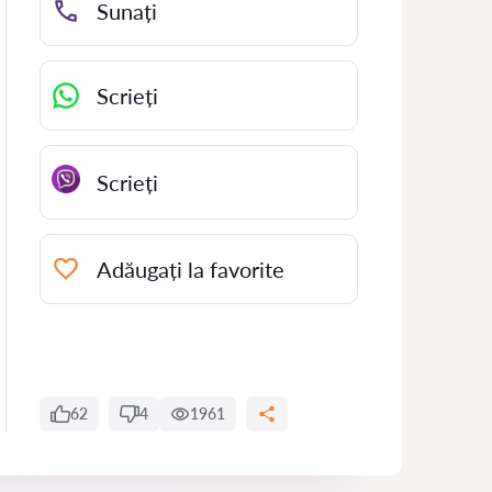
Sunați
Scrieți
Scrieți
Adăugați la favorite
62
4
1961