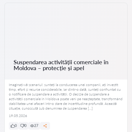
Suspendarea activității comerciale în
Moldova – protecție și apel
Imaginați-vă scenariul: sunteți la conducerea unei companii, ați investit
timp, efort și resurse considerabile, iar dintr-o dată, sunteți confruntat cu
o notificare de suspendare a activității. O decizie de suspendare a
activității comerciale în Moldova poate veni pe neașteptate, transformând
stabilitatea unei afaceri într-o stare de incertitudine profundă. Această
situație, cunoscută sub denumirea de suspendarea […]
19.05.2026
0
0
27