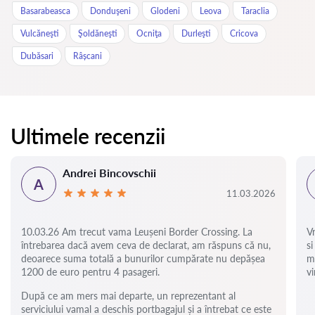
Basarabeasca
Donduşeni
Glodeni
Leova
Taraclia
Vulcăneşti
Şoldăneşti
Ocniţa
Durleşti
Cricova
Dubăsari
Râșcani
Ultimele recenzii
Andrei Bincovschii
A
11.03.2026
10.03.26 Am trecut vama Leușeni Border Crossing. La
V
întrebarea dacă avem ceva de declarat, am răspuns că nu,
si
deoarece suma totală a bunurilor cumpărate nu depășea
m
1200 de euro pentru 4 pasageri.
vi
După ce am mers mai departe, un reprezentant al
serviciului vamal a deschis portbagajul și a întrebat ce este