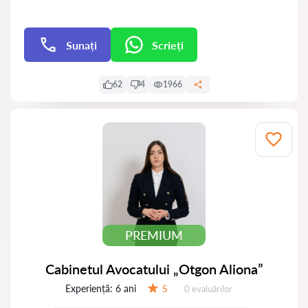
Sunați
Scrieți
Scrieți
62
4
1966
PREMIUM
Cabinetul Avocatului „Otgon Aliona”
Experiență:
6 ani
Evaluărilor:
5
0 evaluărilor
Evaluare: