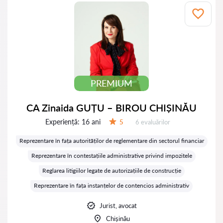
PREMIUM
CA Zinaida GUȚU – BIROU CHIȘINĂU
Experiență:
16 ani
Evaluărilor:
5
6 evaluărilor
Evaluare:
Reprezentare în fața autorităților de reglementare din sectorul financiar
Reprezentare în contestațiile administrative privind impozitele
Reglarea litigiilor legate de autorizațiile de construcție
Reprezentare în fața instanțelor de contencios administrativ
Jurist, avocat
Chișinău