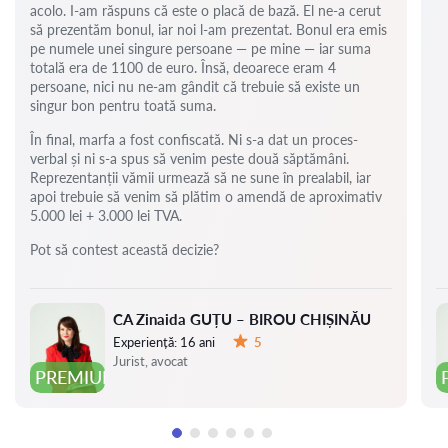
acolo. I-am răspuns că este o placă de bază. El ne-a cerut
să prezentăm bonul, iar noi l-am prezentat. Bonul era emis
pe numele unei singure persoane — pe mine — iar suma
totală era de 1100 de euro. Însă, deoarece eram 4
persoane, nici nu ne-am gândit că trebuie să existe un
singur bon pentru toată suma.
În final, marfa a fost confiscată. Ni s-a dat un proces-
verbal și ni s-a spus să venim peste două săptămâni.
Reprezentanții vămii urmează să ne sune în prealabil, iar
apoi trebuie să venim să plătim o amendă de aproximativ
5.000 lei + 3.000 lei TVA.
Pot să contest această decizie?
CA Zinaida GUȚU – BIROU CHIȘINĂU
Experiență:
16 ani
5
Evaluare:
Jurist, avocat
PREMIUM