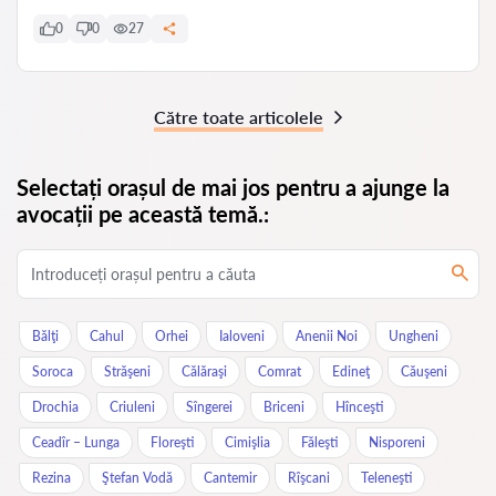
0
0
27
Către toate articolele
Selectați orașul de mai jos pentru a ajunge la
avocații pe această temă.:
Bălţi
Cahul
Orhei
Ialoveni
Anenii Noi
Ungheni
Soroca
Străşeni
Călăraşi
Comrat
Edineţ
Căuşeni
Drochia
Criuleni
Sîngerei
Briceni
Hînceşti
Ceadîr – Lunga
Floreşti
Cimişlia
Făleşti
Nisporeni
Rezina
Ştefan Vodă
Cantemir
Rîşcani
Teleneşti