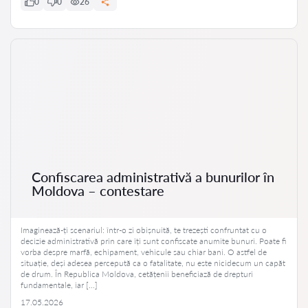
0
0
26
Confiscarea administrativă a bunurilor în
Moldova – contestare
Imaginează-ți scenariul: într-o zi obișnuită, te trezești confruntat cu o
decizie administrativă prin care îți sunt confiscate anumite bunuri. Poate fi
vorba despre marfă, echipament, vehicule sau chiar bani. O astfel de
situație, deși adesea percepută ca o fatalitate, nu este nicidecum un capăt
de drum. În Republica Moldova, cetățenii beneficiază de drepturi
fundamentale, iar […]
17.05.2026