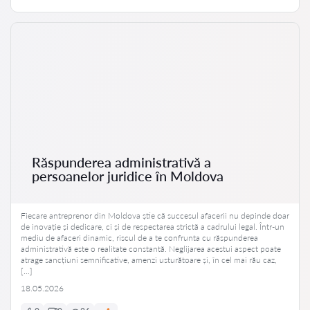
Răspunderea administrativă a
persoanelor juridice în Moldova
Fiecare antreprenor din Moldova știe că succesul afacerii nu depinde doar
de inovație și dedicare, ci și de respectarea strictă a cadrului legal. Într-un
mediu de afaceri dinamic, riscul de a te confrunta cu răspunderea
administrativă este o realitate constantă. Neglijarea acestui aspect poate
atrage sancțiuni semnificative, amenzi usturătoare și, în cel mai rău caz,
[…]
18.05.2026