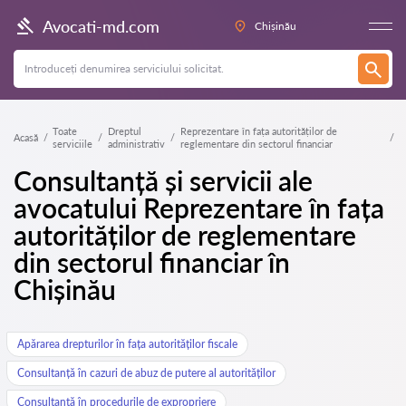
Avocati-md.com
Chișinău
Toate
Dreptul
Reprezentare în fața autorităților de
Acasă
serviciile
administrativ
reglementare din sectorul financiar
Consultanță și servicii ale
avocatului Reprezentare în fața
autorităților de reglementare
din sectorul financiar în
Chișinău
Apărarea drepturilor în fața autorităților fiscale
Consultanță în cazuri de abuz de putere al autorităților
Consultanță în procedurile de expropriere