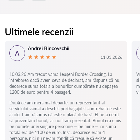
Ultimele recenzii
Andrei Bincovschii
A
11.03.2026
10.03.26 Am trecut vama Leușeni Border Crossing. La
V
întrebarea dacă avem ceva de declarat, am răspuns că nu,
si
deoarece suma totală a bunurilor cumpărate nu depășea
m
1200 de euro pentru 4 pasageri.
vi
După ce am mers mai departe, un reprezentant al
serviciului vamal a deschis portbagajul și a întrebat ce este
acolo. I-am răspuns că este o placă de bază. El ne-a cerut
să prezentăm bonul, iar noi l-am prezentat. Bonul era emis
pe numele unei singure persoane — pe mine — iar suma
totală era de 1100 de euro. Însă, deoarece eram 4
persoane, nici nu ne-am gândit că trebuie să existe un