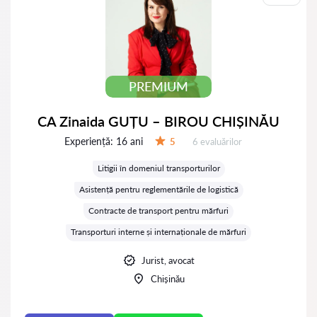
PREMIUM
CA Zinaida GUȚU – BIROU CHIȘINĂU
Experiență:
16 ani
Evaluărilor:
5
6 evaluărilor
Evaluare:
Litigii în domeniul transporturilor
Asistență pentru reglementările de logistică
Contracte de transport pentru mărfuri
Transporturi interne și internaționale de mărfuri
Jurist, avocat
Chișinău