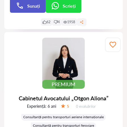
Sunați
Scrieți
Scrieți
62
4
1958
PREMIUM
Cabinetul Avocatului „Otgon Aliona”
Experiență:
6 ani
Evaluărilor:
5
0 evaluărilor
Evaluare:
Consultanță pentru transporturi aeriene internaționale
Consultanță pentru transporturi feroviare