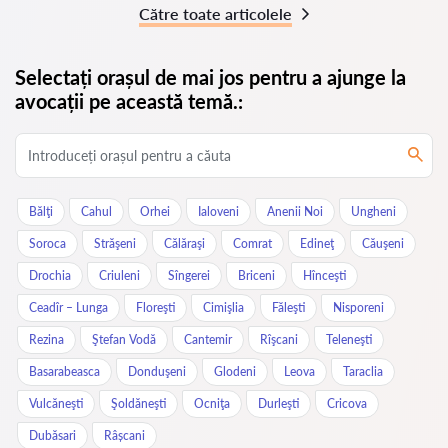
Către toate articolele
Selectați orașul de mai jos pentru a ajunge la
avocații pe această temă.:
Bălţi
Cahul
Orhei
Ialoveni
Anenii Noi
Ungheni
Soroca
Străşeni
Călăraşi
Comrat
Edineţ
Căuşeni
Drochia
Criuleni
Sîngerei
Briceni
Hînceşti
Ceadîr – Lunga
Floreşti
Cimişlia
Făleşti
Nisporeni
Rezina
Ştefan Vodă
Cantemir
Rîşcani
Teleneşti
Basarabeasca
Donduşeni
Glodeni
Leova
Taraclia
Vulcăneşti
Şoldăneşti
Ocniţa
Durleşti
Cricova
Dubăsari
Râșcani