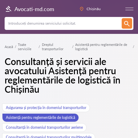
Avocati-md.com
Chișinău
Toate
Dreptul
Asistență pentru reglementările de
Acasă
serviciile
transporturilor
logistică
Consultanță și servicii ale
avocatului Asistență pentru
reglementările de logistică în
Chișinău
Asigurarea și protecția în domeniul transporturilor
Asistență pentru reglementările de logistică
Consultanță în domeniul transporturilor aeriene
Consultanță în domeniul transporturilor multimodale