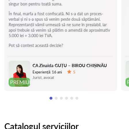
singur bon pentru toată suma.
În final, marfa a fost confiscată. Ni s-a dat un proces-
verbal și ni s-a spus să venim peste două săptămâni.
Reprezentanții vămii urmează să ne sune în prealabil, iar
apoi trebuie să venim să plătim o amendă de aproximativ
5.000 lei + 3.000 lei TVA.
Pot să contest această decizie?
CA Zinaida GUȚU – BIROU CHIȘINĂU
Experiență:
16 ani
5
Evaluare:
Jurist, avocat
PREMIUM
Catalogul serviciilor