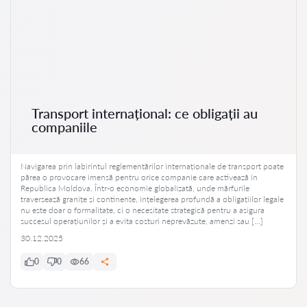
Transport internațional: ce obligații au
companiile
Navigarea prin labirintul reglementărilor internaționale de transport poate
părea o provocare imensă pentru orice companie care activează în
Republica Moldova. Într-o economie globalizată, unde mărfurile
traversează granițe și continente, înțelegerea profundă a obligațiilor legale
nu este doar o formalitate, ci o necesitate strategică pentru a asigura
succesul operațiunilor și a evita costuri neprevăzute, amenzi sau […]
30.12.2025
0
0
66