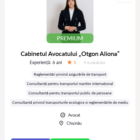
PREMIUM
Cabinetul Avocatului „Otgon Aliona”
Experiență:
6 ani
Evaluărilor:
5
0 evaluărilor
Evaluare:
Reglementări privind asigurările de transport
Consultanță pentru transportul maritim internațional
Consultanță pentru transportul public de persoane
Consultanță privind transporturile ecologice și reglementările de mediu
Avocat
Chișinău