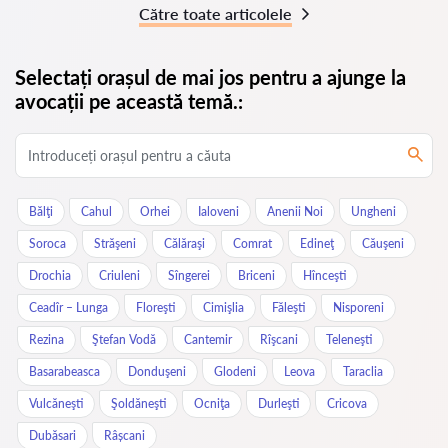
Către toate articolele
Selectați orașul de mai jos pentru a ajunge la
avocații pe această temă.:
Bălţi
Cahul
Orhei
Ialoveni
Anenii Noi
Ungheni
Soroca
Străşeni
Călăraşi
Comrat
Edineţ
Căuşeni
Drochia
Criuleni
Sîngerei
Briceni
Hînceşti
Ceadîr – Lunga
Floreşti
Cimişlia
Făleşti
Nisporeni
Rezina
Ştefan Vodă
Cantemir
Rîşcani
Teleneşti
Basarabeasca
Donduşeni
Glodeni
Leova
Taraclia
Vulcăneşti
Şoldăneşti
Ocniţa
Durleşti
Cricova
Dubăsari
Râșcani