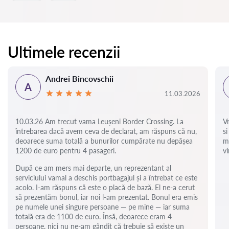
Ultimele recenzii
Andrei Bincovschii
A
11.03.2026
10.03.26 Am trecut vama Leușeni Border Crossing. La
V
întrebarea dacă avem ceva de declarat, am răspuns că nu,
si
deoarece suma totală a bunurilor cumpărate nu depășea
m
1200 de euro pentru 4 pasageri.
vi
După ce am mers mai departe, un reprezentant al
serviciului vamal a deschis portbagajul și a întrebat ce este
acolo. I-am răspuns că este o placă de bază. El ne-a cerut
să prezentăm bonul, iar noi l-am prezentat. Bonul era emis
pe numele unei singure persoane — pe mine — iar suma
totală era de 1100 de euro. Însă, deoarece eram 4
persoane, nici nu ne-am gândit că trebuie să existe un