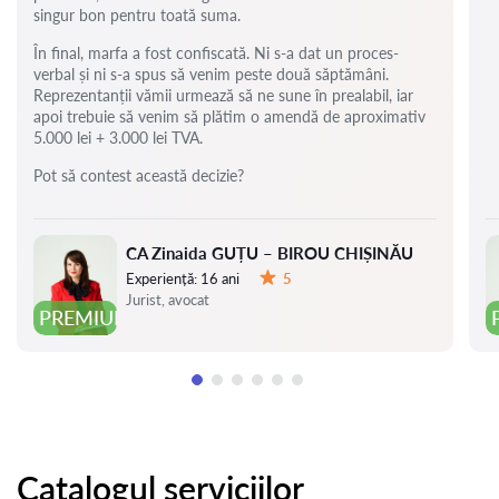
singur bon pentru toată suma.
În final, marfa a fost confiscată. Ni s-a dat un proces-
verbal și ni s-a spus să venim peste două săptămâni.
Reprezentanții vămii urmează să ne sune în prealabil, iar
apoi trebuie să venim să plătim o amendă de aproximativ
5.000 lei + 3.000 lei TVA.
Pot să contest această decizie?
CA Zinaida GUȚU – BIROU CHIȘINĂU
Experiență:
16 ani
5
Evaluare:
Jurist, avocat
PREMIUM
Catalogul serviciilor