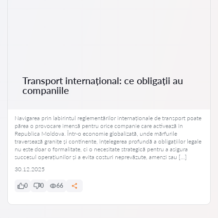
Transport internațional: ce obligații au
companiile
Navigarea prin labirintul reglementărilor internaționale de transport poate
părea o provocare imensă pentru orice companie care activează în
Republica Moldova. Într-o economie globalizată, unde mărfurile
traversează granițe și continente, înțelegerea profundă a obligațiilor legale
nu este doar o formalitate, ci o necesitate strategică pentru a asigura
succesul operațiunilor și a evita costuri neprevăzute, amenzi sau […]
30.12.2025
0
0
66