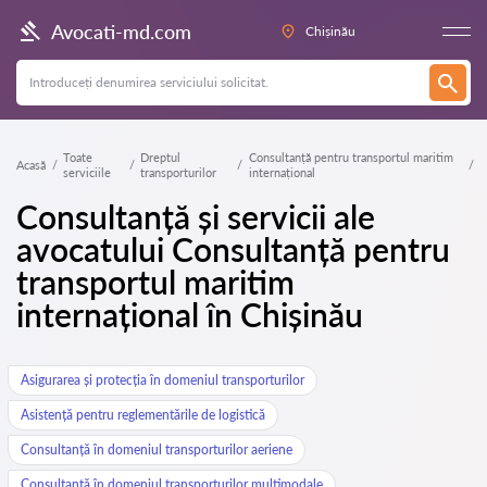
Avocati-md.com
Chișinău
Toate
Dreptul
Consultanță pentru transportul maritim
Acasă
serviciile
transporturilor
internațional
Consultanță și servicii ale
avocatului Consultanță pentru
transportul maritim
internațional în Chișinău
Asigurarea și protecția în domeniul transporturilor
Asistență pentru reglementările de logistică
Consultanță în domeniul transporturilor aeriene
Consultanță în domeniul transporturilor multimodale