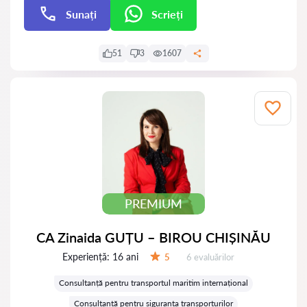
Sunați
Scrieți
Scrieți
51
3
1607
PREMIUM
CA Zinaida GUȚU – BIROU CHIȘINĂU
Experiență:
16 ani
Evaluărilor:
5
6 evaluărilor
Evaluare:
Consultanță pentru transportul maritim internațional
Consultanță pentru siguranța transporturilor