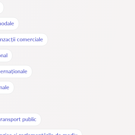
modale
nzacții comerciale
onal
ternaționale
nale
transport public