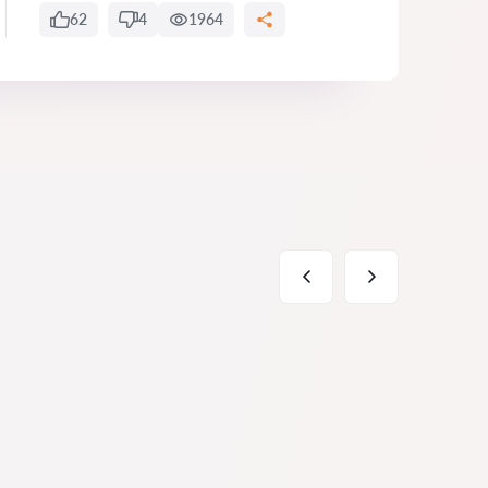
62
4
1964