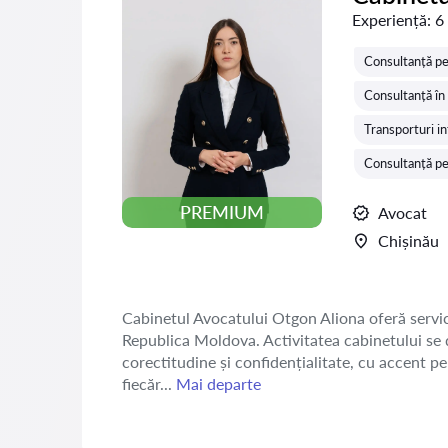
Experiență:
6
Consultanță pe
Consultanță în
Transporturi in
Consultanță pe
PREMIUM
Avocat
Chișinău
Cabinetul Avocatului Otgon Aliona oferă servicii 
Republica Moldova. Activitatea cabinetului se d
corectitudine și confidențialitate, cu accent pe 
fiecăr...
Mai departe