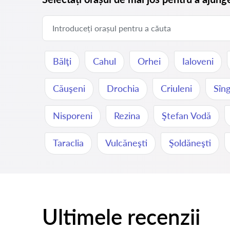
Bălţi
Cahul
Orhei
Ialoveni
Căuşeni
Drochia
Criuleni
Sîng
Nisporeni
Rezina
Ştefan Vodă
Taraclia
Vulcăneşti
Şoldăneşti
Ultimele recenzii