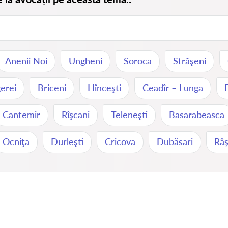
Anenii Noi
Ungheni
Soroca
Străşeni
erei
Briceni
Hînceşti
Ceadîr – Lunga
Cantemir
Rîşcani
Teleneşti
Basarabeasca
Ocniţa
Durleşti
Cricova
Dubăsari
Râș