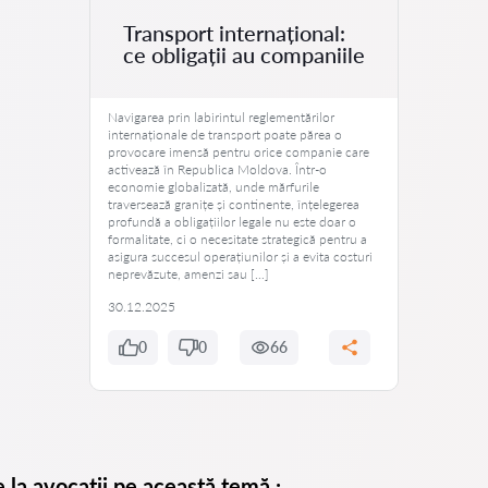
Transport internațional:
ce obligații au companiile
Navigarea prin labirintul reglementărilor
internaționale de transport poate părea o
provocare imensă pentru orice companie care
activează în Republica Moldova. Într-o
economie globalizată, unde mărfurile
traversează granițe și continente, înțelegerea
profundă a obligațiilor legale nu este doar o
formalitate, ci o necesitate strategică pentru a
asigura succesul operațiunilor și a evita costuri
neprevăzute, amenzi sau […]
30.12.2025
0
0
66
e la avocații pe această temă.: