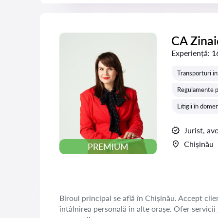
CA Zina
Experiență:
1
Transporturi in
Regulamente pe
Litigii în dome
Jurist, av
Chișinău
PREMIUM
Biroul principal se află în Chișinău. Accept clien
întâlnirea personală în alte orașe. Ofer servicii