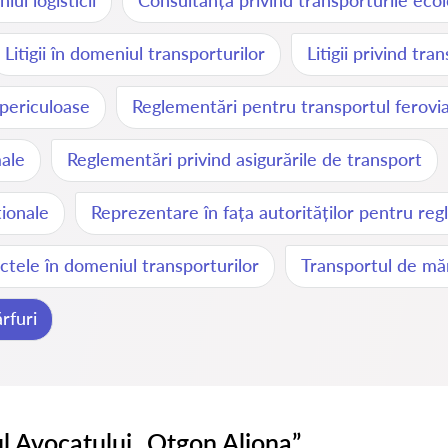
ul logisticii
Consultanță privind transporturile eco
Litigii în domeniul transporturilor
Litigii privind tr
periculoase
Reglementări pentru transportul ferovia
male
Reglementări privind asigurările de transport
ionale
Reprezentare în fața autorităților pentru re
ictele în domeniul transporturilor
Transportul de măr
rfuri
l Avocatului „Otgon Aliona”