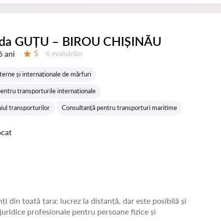
ida GUȚU – BIROU CHIȘINĂU
6 ani
Evaluărilor:
5
6 evaluărilor
Evaluare:
terne și internaționale de mărfuri
ntru transporturile internaționale
niul transporturilor
Consultanță pentru transporturi maritime
ocat
ți din toată țara: lucrez la distanță, dar este posibilă și
 juridice profesionale pentru persoane fizice și