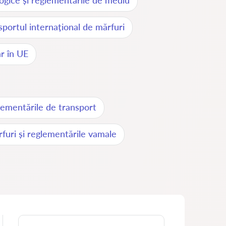
logice și reglementările de mediu
ansportul internațional de mărfuri
r în UE
glementările de transport
furi și reglementările vamale