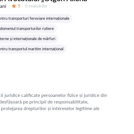
 ani
Evaluărilor:
5
0 evaluărilor
Evaluare:
ntru transporturi feroviare internaționale
 domeniul transporturilor rutiere
terne și internaționale de mărfuri
ntru transportul maritim internațional
juridice calificate persoanelor fizice și juridice din
esfășoară pe principii de responsabilitate,
protejarea drepturilor și intereselor legitime ale