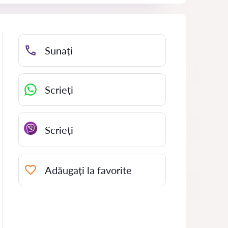
Sunați
Scrieți
Scrieți
Adăugați la favorite