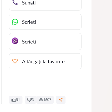
Sunați
Scrieți
Scrieți
Adăugați la favorite
51
3
1607