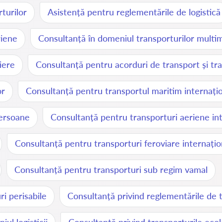
turilor
Asistență pentru reglementările de logistică
riene
Consultanță în domeniul transporturilor multi
iere
Consultanță pentru acorduri de transport și tra
or
Consultanță pentru transportul maritim internați
persoane
Consultanță pentru transporturi aeriene in
Consultanță pentru transporturi feroviare internațio
Consultanță pentru transporturi sub regim vamal
i perisabile
Consultanță privind reglementările de 