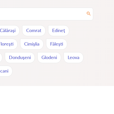
Călăraşi
Comrat
Edineţ
Floreşti
Cimişlia
Făleşti
Donduşeni
Glodeni
Leova
cani