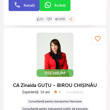
Sunați
Scrieți
Scrieți
51
3
1608
PREMIUM
CA Zinaida GUȚU – BIROU CHIȘINĂU
Experiență:
16 ani
Evaluărilor:
5
6 evaluărilor
Evaluare:
Consultanță pentru transporturi feroviare
Consultanță pentru transportul public de persoane