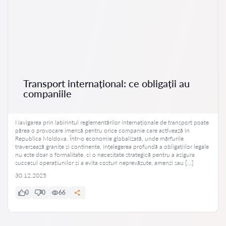
Transport internațional: ce obligații au
companiile
Navigarea prin labirintul reglementărilor internaționale de transport poate
părea o provocare imensă pentru orice companie care activează în
Republica Moldova. Într-o economie globalizată, unde mărfurile
traversează granițe și continente, înțelegerea profundă a obligațiilor legale
nu este doar o formalitate, ci o necesitate strategică pentru a asigura
succesul operațiunilor și a evita costuri neprevăzute, amenzi sau […]
30.12.2025
0
0
66