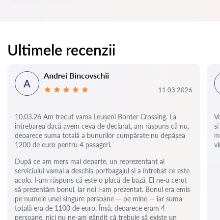
Ultimele recenzii
Andrei Bincovschii
A
11.03.2026
10.03.26 Am trecut vama Leușeni Border Crossing. La
V
întrebarea dacă avem ceva de declarat, am răspuns că nu,
si
deoarece suma totală a bunurilor cumpărate nu depășea
m
1200 de euro pentru 4 pasageri.
vi
După ce am mers mai departe, un reprezentant al
serviciului vamal a deschis portbagajul și a întrebat ce este
acolo. I-am răspuns că este o placă de bază. El ne-a cerut
să prezentăm bonul, iar noi l-am prezentat. Bonul era emis
pe numele unei singure persoane — pe mine — iar suma
totală era de 1100 de euro. Însă, deoarece eram 4
persoane, nici nu ne-am gândit că trebuie să existe un