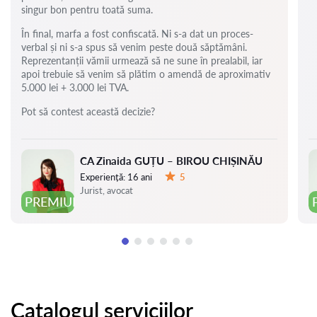
singur bon pentru toată suma.
În final, marfa a fost confiscată. Ni s-a dat un proces-
verbal și ni s-a spus să venim peste două săptămâni.
Reprezentanții vămii urmează să ne sune în prealabil, iar
apoi trebuie să venim să plătim o amendă de aproximativ
5.000 lei + 3.000 lei TVA.
Pot să contest această decizie?
CA Zinaida GUȚU – BIROU CHIȘINĂU
Experiență:
16 ani
5
Evaluare:
Jurist, avocat
PREMIUM
Catalogul serviciilor