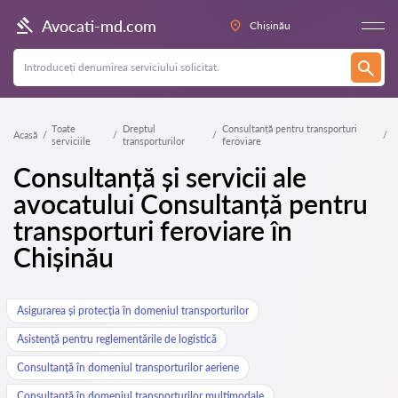
Avocati-md.com
Chișinău
Toate
Dreptul
Consultanță pentru transporturi
Acasă
serviciile
transporturilor
feroviare
Consultanță și servicii ale
avocatului Consultanță pentru
transporturi feroviare în
Chișinău
Asigurarea și protecția în domeniul transporturilor
Asistență pentru reglementările de logistică
Consultanță în domeniul transporturilor aeriene
Consultanță în domeniul transporturilor multimodale