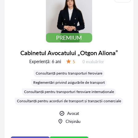
PREMIUM
Cabinetul Avocatului „Otgon Aliona”
Experiență:
6 ani
Evaluărilor:
5
0 evaluărilor
Evaluare:
Consultanță pentru transporturi feroviare
Reglementări privind asigurările de transport
Consultanță pentru transporturi feroviare internaționale
Consultanță pentru acorduri de transport și tranzacții comerciale
Avocat
Chișinău