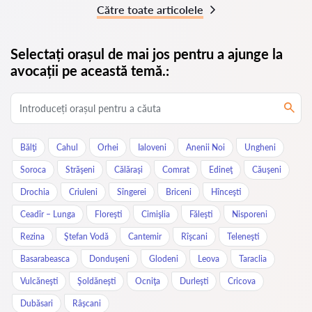
Către toate articolele
Selectați orașul de mai jos pentru a ajunge la
avocații pe această temă.:
Bălţi
Cahul
Orhei
Ialoveni
Anenii Noi
Ungheni
Soroca
Străşeni
Călăraşi
Comrat
Edineţ
Căuşeni
Drochia
Criuleni
Sîngerei
Briceni
Hînceşti
Ceadîr – Lunga
Floreşti
Cimişlia
Făleşti
Nisporeni
Rezina
Ştefan Vodă
Cantemir
Rîşcani
Teleneşti
Basarabeasca
Donduşeni
Glodeni
Leova
Taraclia
Vulcăneşti
Şoldăneşti
Ocniţa
Durleşti
Cricova
Dubăsari
Râșcani