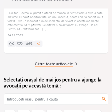
Felicitări! Tocmai ai primit o ofertă de muncă, iar entuziasmul este la cote
maxime. O nouă oportunitate, un nou început, poate chiar o carieră mult
visată. Este un moment plin de speranță, dar exact în aceste momente,
este esențial să îți păstrezi luciditatea și să acționezi cu atenție. De ce?
Pentru că următorul pas – […]
24.11.2025
0
0
91
Către toate articolele
Selectați orașul de mai jos pentru a ajunge la
avocații pe această temă.: