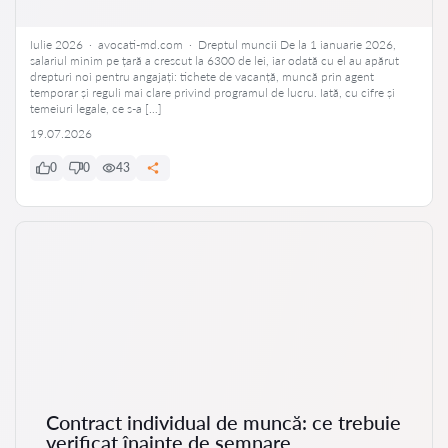
Iulie 2026 · avocati-md.com · Dreptul muncii De la 1 ianuarie 2026,
salariul minim pe țară a crescut la 6300 de lei, iar odată cu el au apărut
drepturi noi pentru angajați: tichete de vacanță, muncă prin agent
temporar și reguli mai clare privind programul de lucru. Iată, cu cifre și
temeiuri legale, ce s-a […]
19.07.2026
0
0
43
Contract individual de muncă: ce trebuie
verificat înainte de semnare