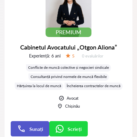
PREMIUM
Cabinetul Avocatului „Otgon Aliona”
Experiență:
6 ani
Evaluărilor:
5
0 evaluărilor
Evaluare:
Conflicte de muncă colective și negocieri sindicale
Consultanță privind normele de muncă flexibile
Hărțuirea la locul de muncă
Încheierea contractelor de muncă
Avocat
Chișinău
Sunați
Scrieți
Scrieți