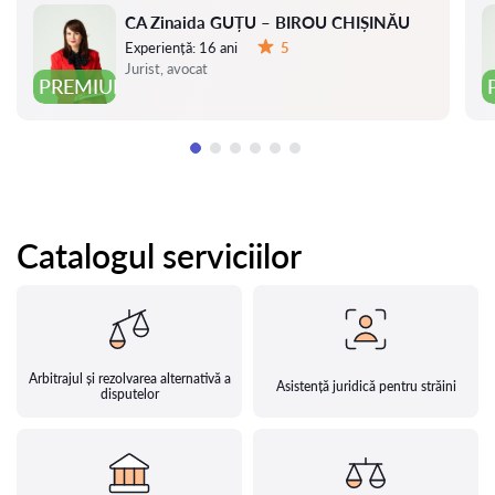
CA Zinaida GUȚU – BIROU CHIȘINĂU
Experiență:
16 ani
5
Evaluare:
Jurist, avocat
PREMIUM
Catalogul serviciilor
Arbitrajul și rezolvarea alternativă a
Asistență juridică pentru străini
disputelor