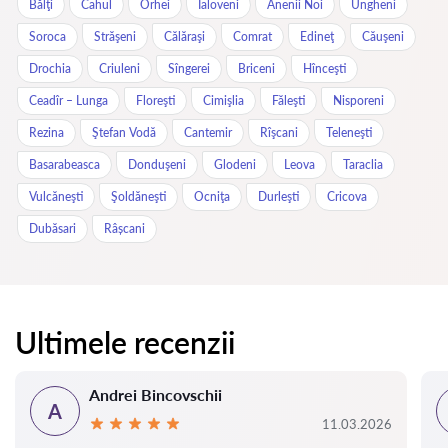
Bălţi
Cahul
Orhei
Ialoveni
Anenii Noi
Ungheni
Soroca
Străşeni
Călăraşi
Comrat
Edineţ
Căuşeni
Drochia
Criuleni
Sîngerei
Briceni
Hînceşti
Ceadîr – Lunga
Floreşti
Cimişlia
Făleşti
Nisporeni
Rezina
Ştefan Vodă
Cantemir
Rîşcani
Teleneşti
Basarabeasca
Donduşeni
Glodeni
Leova
Taraclia
Vulcăneşti
Şoldăneşti
Ocniţa
Durleşti
Cricova
Dubăsari
Râșcani
Ultimele recenzii
Andrei Bincovschii
A
11.03.2026