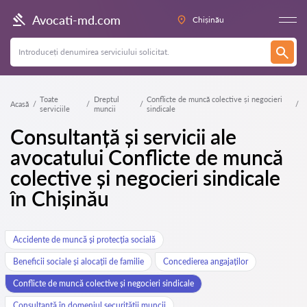
Avocati-md.com
Chișinău
Toate
Dreptul
Conflicte de muncă colective și negocieri
Acasă
serviciile
muncii
sindicale
Consultanță și servicii ale
avocatului Conflicte de muncă
colective și negocieri sindicale
în Chișinău
Accidente de muncă și protecția socială
Beneficii sociale și alocații de familie
Concedierea angajaților
Conflicte de muncă colective și negocieri sindicale
Consultanță în domeniul securității muncii