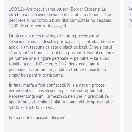
10.03.26 Am trecut vama Leușeni Border Crossing. La
V
întrebarea dacă avem ceva de declarat, am răspuns că nu,
si
deoarece suma totală a bunurilor cumpărate nu depășea
m
1200 de euro pentru 4 pasageri.
vi
După ce am mers mai departe, un reprezentant al
serviciului vamal a deschis portbagajul și a întrebat ce este
acolo. I-am răspuns că este o placă de bază. El ne-a cerut
să prezentăm bonul, iar noi l-am prezentat. Bonul era emis
pe numele unei singure persoane — pe mine — iar suma
totală era de 1100 de euro. Însă, deoarece eram 4
persoane, nici nu ne-am gândit că trebuie să existe un
singur bon pentru toată suma.
În final, marfa a fost confiscată. Ni s-a dat un proces-
verbal și ni s-a spus să venim peste două săptămâni.
Reprezentanții vămii urmează să ne sune în prealabil, iar
apoi trebuie să venim să plătim o amendă de aproximativ
5.000 lei + 3.000 lei TVA.
Pot să contest această decizie?