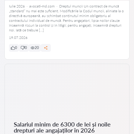
Iulie 2026 · avocati-md.com · Dreptul muncii Un contract de muncă
„standard” nu mai este suficient. Modificările la Codul muncii, aliniate la o
directivă europeană, au schimbat conținutul minim obligatoriu al
contractului individual de muncă. Pentru angajatori, lipsa noilor clauze
înseamnă riscuri la control și în litigii; pentru angajați, înseamnă drepturi
noi. Iată ce trebuie […]
19.07.2026
0
0
20
Salariul minim de 6300 de lei și noile
drepturi ale angajaților în 2026