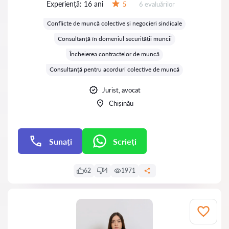
Experiență:
16 ani
Evaluărilor:
5
6 evaluărilor
Evaluare:
Conflicte de muncă colective și negocieri sindicale
Consultanță în domeniul securității muncii
Încheierea contractelor de muncă
Consultanță pentru acorduri colective de muncă
Jurist, avocat
Chișinău
Sunați
Scrieți
Scrieți
62
4
1971