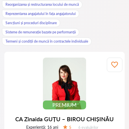
Reorganizarea și restructurarea locului de muncă
Reprezentarea angajatului în fața angajatorului
Sancțiuni și proceduri disciplinare
Sisteme de remunerație bazate pe performanță
Termeni și condiții de muncă în contractele individuale
PREMIUM
CA Zinaida GUȚU – BIROU CHIȘINĂU
Experiență:
16 ani
Evaluărilor:
5
6 evaluărilor