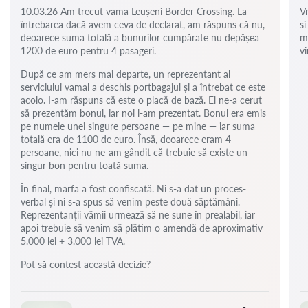
10.03.26 Am trecut vama Leușeni Border Crossing. La
V
întrebarea dacă avem ceva de declarat, am răspuns că nu,
si
deoarece suma totală a bunurilor cumpărate nu depășea
m
1200 de euro pentru 4 pasageri.
vi
După ce am mers mai departe, un reprezentant al
serviciului vamal a deschis portbagajul și a întrebat ce este
acolo. I-am răspuns că este o placă de bază. El ne-a cerut
să prezentăm bonul, iar noi l-am prezentat. Bonul era emis
pe numele unei singure persoane — pe mine — iar suma
totală era de 1100 de euro. Însă, deoarece eram 4
persoane, nici nu ne-am gândit că trebuie să existe un
singur bon pentru toată suma.
În final, marfa a fost confiscată. Ni s-a dat un proces-
verbal și ni s-a spus să venim peste două săptămâni.
Reprezentanții vămii urmează să ne sune în prealabil, iar
apoi trebuie să venim să plătim o amendă de aproximativ
5.000 lei + 3.000 lei TVA.
Pot să contest această decizie?