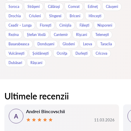
Soroca
Străşeni
Călăraşi
Comrat
Edineţ
Căuşeni
Drochia
Criuleni
Sîngerei
Briceni
Hînceşti
Ceadîr – Lunga
Floreşti
Cimişlia
Făleşti
Nisporeni
Rezina
Ştefan Vodă
Cantemir
Rîşcani
Teleneşti
Basarabeasca
Donduşeni
Glodeni
Leova
Taraclia
Vulcăneşti
Şoldăneşti
Ocniţa
Durleşti
Cricova
Dubăsari
Râșcani
Ultimele recenzii
Andrei Bincovschii
A
11.03.2026