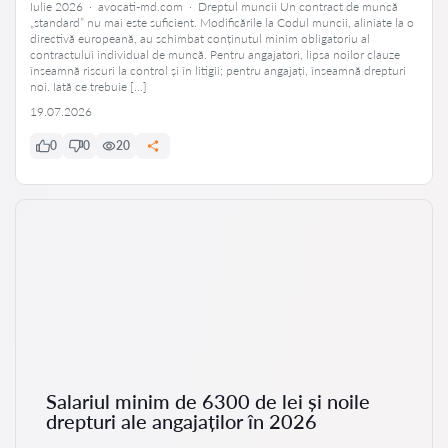
Iulie 2026 · avocati-md.com · Dreptul muncii Un contract de muncă
„standard” nu mai este suficient. Modificările la Codul muncii, aliniate la o
directivă europeană, au schimbat conținutul minim obligatoriu al
contractului individual de muncă. Pentru angajatori, lipsa noilor clauze
înseamnă riscuri la control și în litigii; pentru angajați, înseamnă drepturi
noi. Iată ce trebuie […]
19.07.2026
0
0
20
Salariul minim de 6300 de lei și noile
drepturi ale angajaților în 2026