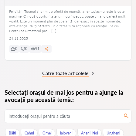
Felicitări! Tocmai ai primit o ofertă de muncă, iar entuziasmul este la cote
maxime. O nouă oportunitate, un nou început, poate chiar o carieră mult
visată. Este un moment plin de speranță, dar exact în aceste momente,
este esențial să îți păstrezi luciditatea și să acționezi cu atenție. De ce?
Pentru că următorul pas – […]
24.11.2025
0
0
91
Către toate articolele
Selectați orașul de mai jos pentru a ajunge la
avocații pe această temă.:
Bălţi
Cahul
Orhei
Ialoveni
Anenii Noi
Ungheni