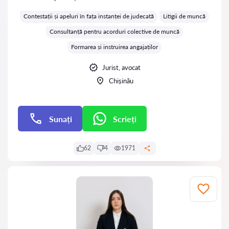
Evaluare:
Contestații și apeluri în fața instanței de judecată
Litigii de muncă
Consultanță pentru acorduri colective de muncă
Formarea și instruirea angajaților
Jurist, avocat
Chișinău
Sunați
Scrieți
Scrieți
62
4
1971