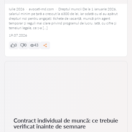
Iulie 2026 · avocati-md.com · Dreptul muncii De la 1 ianuarie 2026,
salariul minim pe țară a crescut la 6300 de lei, iar odată cu el au apărut
drepturi noi pentru angajați: tichete de vacanță, muncă prin agent
temporar și reguli mai clare privind programul de lucru. Iată, cu cifre și
temeiuri legale, ce s-a […]
19.07.2026
0
0
43
Contract individual de muncă: ce trebuie
verificat înainte de semnare