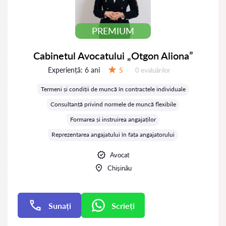
PREMIUM
Cabinetul Avocatului „Otgon Aliona”
Experiență:
6 ani
Evaluărilor:
5
0 evaluărilor
Evaluare:
Termeni și condiții de muncă în contractele individuale
Consultanță privind normele de muncă flexibile
Formarea și instruirea angajaților
Reprezentarea angajatului în fața angajatorului
Avocat
Chișinău
Sunați
Scrieți
Scrieți