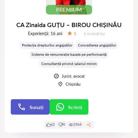
PREMIUM
CA Zinaida GUȚU – BIROU CHIȘINĂU
Experiență:
16 ani
Evaluărilor:
5
6 evaluărilor
Evaluare:
Protecția drepturilor angajaților
Concedierea angajaților
Sisteme de remunerație bazate pe performanță
Consultanță privind salariul minim
Jurist, avocat
Chișinău
Sunați
Scrieți
Scrieți
62
4
1964