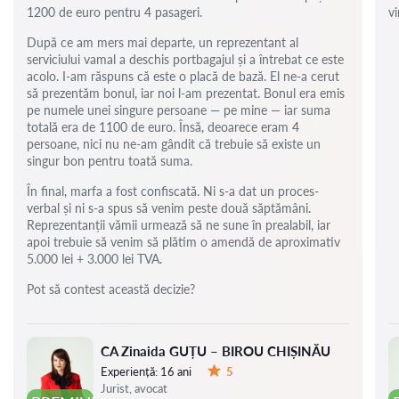
1200 de euro pentru 4 pasageri.
vi
După ce am mers mai departe, un reprezentant al
serviciului vamal a deschis portbagajul și a întrebat ce este
acolo. I-am răspuns că este o placă de bază. El ne-a cerut
să prezentăm bonul, iar noi l-am prezentat. Bonul era emis
pe numele unei singure persoane — pe mine — iar suma
totală era de 1100 de euro. Însă, deoarece eram 4
persoane, nici nu ne-am gândit că trebuie să existe un
singur bon pentru toată suma.
În final, marfa a fost confiscată. Ni s-a dat un proces-
verbal și ni s-a spus să venim peste două săptămâni.
Reprezentanții vămii urmează să ne sune în prealabil, iar
apoi trebuie să venim să plătim o amendă de aproximativ
5.000 lei + 3.000 lei TVA.
Pot să contest această decizie?
CA Zinaida GUȚU – BIROU CHIȘINĂU
Experiență:
16 ani
5
Evaluare:
Jurist, avocat