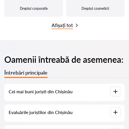
Dreptul corporativ
Dreptul cosmeticii
Afișați tot
Oamenii întreabă de asemenea:
Întrebări principale
Cei mai buni juriști din Chișinău
Am adunat o listă cu cei mai buni juriști din Chișinău, cu
Evaluările juriștilor din Chișinău
informații complete. Prețuri, evaluări, numere de telefon și
adrese.
Pe serviciul nostru am adunat evaluări reale despre juriști, nu