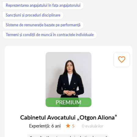
Reprezentarea angajatului în fața angajatorului
Sancțiuni și proceduri disciplinare
Sisteme de remunerație bazate pe performanță
Termeni și condiții de muncă în contractele individuale
PREMIUM
Cabinetul Avocatului „Otgon Aliona”
Experiență:
6 ani
Evaluărilor:
5
0 evaluărilor
Evaluare: