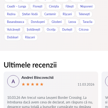
Ceadîr – Lunga
Floreşti
Cimişlia
Făleşti
Nisporeni
Rezina
Ştefan Vodă
Cantemir
Rîşcani
Teleneşti
Basarabeasca
Donduşeni
Glodeni
Leova
Taraclia
Vulcăneşti
Şoldăneşti
Ocniţa
Durleşti
Cricova
Dubăsari
Râșcani
Ultimele recenzii
Andrei Bincovschii
A
11.03.2026
10.03.26 Am trecut vama Leușeni Border Crossing. La
V
întrebarea dacă avem ceva de declarat, am răspuns că nu,
si
deoarece suma totală a bunurilor cumpărate nu depășea
m