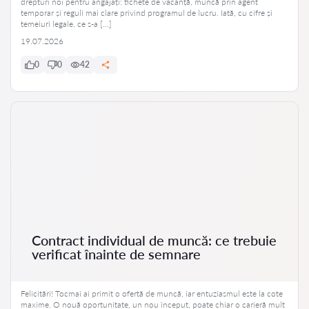
drepturi noi pentru angajați: tichete de vacanță, muncă prin agent
temporar și reguli mai clare privind programul de lucru. Iată, cu cifre și
temeiuri legale, ce s-a […]
19.07.2026
0
0
42
Contract individual de muncă: ce trebuie
verificat înainte de semnare
Felicitări! Tocmai ai primit o ofertă de muncă, iar entuziasmul este la cote
maxime. O nouă oportunitate, un nou început, poate chiar o carieră mult