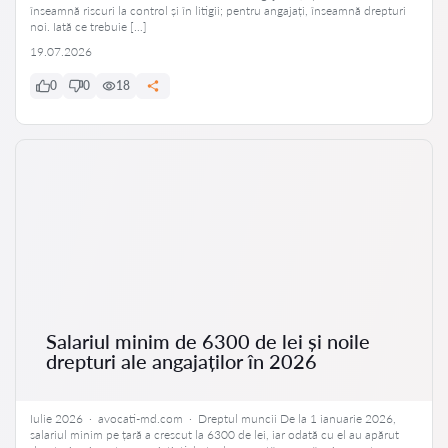
înseamnă riscuri la control și în litigii; pentru angajați, înseamnă drepturi
noi. Iată ce trebuie […]
19.07.2026
0
0
18
Salariul minim de 6300 de lei și noile
drepturi ale angajaților în 2026
Iulie 2026 · avocati-md.com · Dreptul muncii De la 1 ianuarie 2026,
salariul minim pe țară a crescut la 6300 de lei, iar odată cu el au apărut