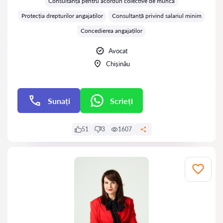
Consultanță pentru acorduri colective de muncă
Protecția drepturilor angajaților
Consultanță privind salariul minim
Concedierea angajaților
Avocat
Chișinău
Sunați
Scrieți
Scrieți
51
3
1607