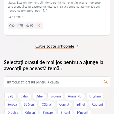
visată. Este un moment plin de speranță, dar exact în aceste momente,
este esențial să îți păstrezi luciditatea și să acționezi cu atenție. De ce?
Pentru că următorul pas – […]
24.11.2025
0
0
90
Către toate articolele
Selectați orașul de mai jos pentru a ajunge la
avocații pe această temă.:
Bălţi
Cahul
Orhei
Ialoveni
Anenii Noi
Ungheni
Soroca
Străşeni
Călăraşi
Comrat
Edineţ
Căuşeni
Drochia
Criuleni
Sîngerei
Briceni
Hînceşti