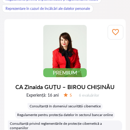
Reprezentare în cazuri de încălcări ale datelor personale
PREMIUM
CA Zinaida GUȚU – BIROU CHIȘINĂU
Experiență:
16 ani
Evaluărilor:
5
6 evaluărilor
Evaluare:
Consultanță în domeniul securității cibernetice
Regulamente pentru protecția datelor în sectorul bancar online
Consultanță privind reglementările de protecție cibernetică a
companiilor