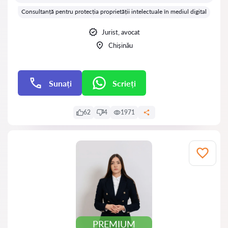
Consultanță pentru protecția proprietății intelectuale în mediul digital
Jurist, avocat
Chișinău
Sunați
Scrieți
Scrieți
62
4
1971
PREMIUM