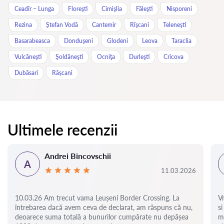
Ceadîr – Lunga
Floreşti
Cimişlia
Făleşti
Nisporeni
Rezina
Ştefan Vodă
Cantemir
Rîşcani
Teleneşti
Basarabeasca
Donduşeni
Glodeni
Leova
Taraclia
Vulcăneşti
Şoldăneşti
Ocniţa
Durleşti
Cricova
Dubăsari
Râșcani
Ultimele recenzii
Andrei Bincovschii
A
11.03.2026
10.03.26 Am trecut vama Leușeni Border Crossing. La
V
întrebarea dacă avem ceva de declarat, am răspuns că nu,
si
deoarece suma totală a bunurilor cumpărate nu depășea
m