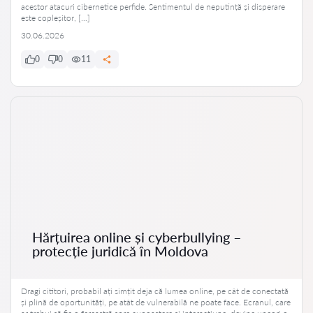
acestor atacuri cibernetice perfide. Sentimentul de neputință și disperare
este copleșitor, […]
30.06.2026
0
0
11
Hărțuirea online și cyberbullying –
protecție juridică în Moldova
Dragi cititori, probabil ați simțit deja că lumea online, pe cât de conectată
și plină de oportunități, pe atât de vulnerabilă ne poate face. Ecranul, care