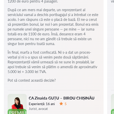
1200 de euro pentru 4 pasageri.
vi
După ce am mers mai departe, un reprezentant al
serviciului vamal a deschis portbagajul și a întrebat ce este
acolo. I-am răspuns că este o placă de bază. El ne-a cerut
să prezentăm bonul, iar noi l-am prezentat. Bonul era emis
pe numele unei singure persoane — pe mine — iar suma
totală era de 1100 de euro. Însă, deoarece eram 4
persoane, nici nu ne-am gândit că trebuie să existe un
singur bon pentru toată suma.
În final, marfa a fost confiscată. Ni s-a dat un proces-
verbal și ni s-a spus să venim peste două săptămâni.
Reprezentanții vămii urmează să ne sune în prealabil, iar
apoi trebuie să venim să plătim o amendă de aproximativ
5.000 lei + 3.000 lei TVA.
Pot să contest această decizie?
CA Zinaida GUȚU – BIROU CHIȘINĂU
Experiență:
16 ani
5
Evaluare:
Jurist, avocat
PREMIUM