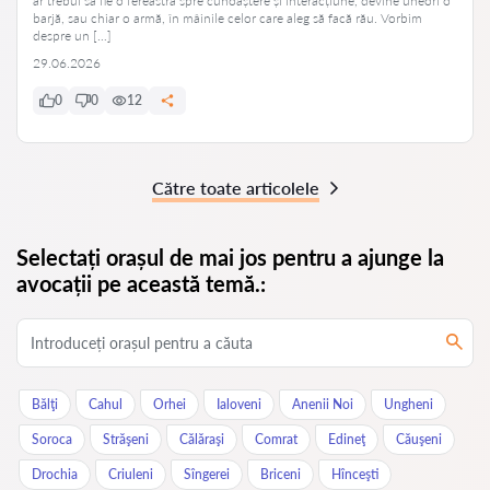
ar trebui să fie o fereastră spre cunoaștere și interacțiune, devine uneori o
barjă, sau chiar o armă, în mâinile celor care aleg să facă rău. Vorbim
despre un […]
29.06.2026
0
0
12
Către toate articolele
Selectați orașul de mai jos pentru a ajunge la
avocații pe această temă.:
Bălţi
Cahul
Orhei
Ialoveni
Anenii Noi
Ungheni
Soroca
Străşeni
Călăraşi
Comrat
Edineţ
Căuşeni
Drochia
Criuleni
Sîngerei
Briceni
Hînceşti