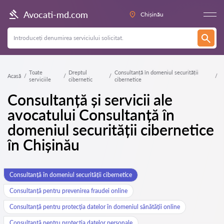
Avocati-md.com
Chișinău
Toate
Dreptul
Consultanță în domeniul securității
Acasă
serviciile
cibernetic
cibernetice
Consultanță și servicii ale
avocatului Consultanță în
domeniul securității cibernetice
în Chișinău
Consultanță în domeniul securității cibernetice
Consultanță pentru prevenirea fraudei online
Consultanță pentru protecția datelor în domeniul sănătății online
Consultanță pentru protecția datelor personale