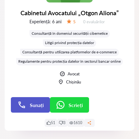
Cabinetul Avocatului „Otgon Aliona”
Experiență:
6 ani
Evaluărilor:
5
0 evaluărilor
Evaluare:
Consultanță în domeniul securității cibernetice
Litigii privind protecția datelor
Consultanță pentru utilizarea platformelor de e-commerce
Regulamente pentru protecția datelor în sectorul bancar online
Avocat
Chișinău
Sunați
Scrieți
Scrieți
51
3
1610