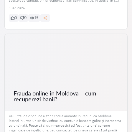
aceste oportunități, vin și responsabilități semnificative, în special în […]
1.07.2026
0
0
15
Frauda online în Moldova – cum
recuperezi banii?
Valul fraudelor online a atins cote alarmante în Republica Moldova,
lăsând în urmă un șir de victime, cu conturile bancare golite și încrederea
zdruncinată. Poate că și dumneavoastră ați fost ținta unei scheme
ingenioase de înșelăciune, sau cunoașteți pe cineva care a căzut pradă