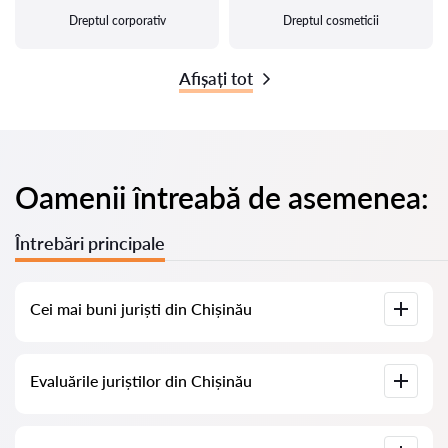
Dreptul corporativ
Dreptul cosmeticii
Afișați tot
Oamenii întreabă de asemenea:
Întrebări principale
Cei mai buni juriști din Chișinău
Am adunat o listă cu cei mai buni juriști din Chișinău, cu
Evaluările juriștilor din Chișinău
informații complete. Prețuri, evaluări, numere de telefon și
adrese.
Pe serviciul nostru am adunat evaluări reale despre juriști, nu