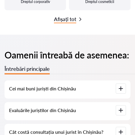
Dreptul corporativ
Dreptul cosmeticii
Afișați tot
Oamenii întreabă de asemenea:
Întrebări principale
Cei mai buni juriști din Chișinău
Am adunat o listă cu cei mai buni juriști din Chișinău, cu
Evaluările juriștilor din Chișinău
informații complete. Prețuri, evaluări, numere de telefon și
adrese.
Pe serviciul nostru am adunat evaluări reale despre juriști, nu
Cât costă consultația unui jurist în Chișinău?
ștergem evaluările negative și nu există posibilitatea de a le