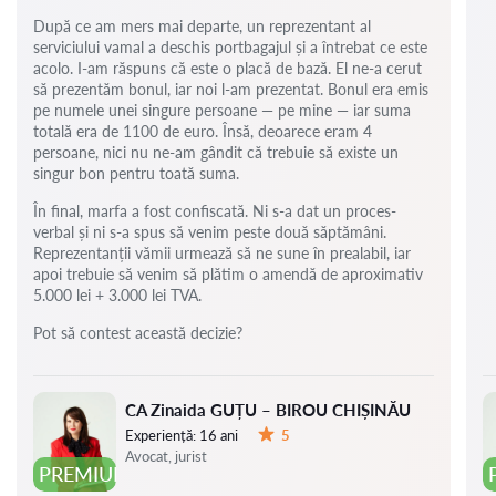
După ce am mers mai departe, un reprezentant al
serviciului vamal a deschis portbagajul și a întrebat ce este
acolo. I-am răspuns că este o placă de bază. El ne-a cerut
să prezentăm bonul, iar noi l-am prezentat. Bonul era emis
pe numele unei singure persoane — pe mine — iar suma
totală era de 1100 de euro. Însă, deoarece eram 4
persoane, nici nu ne-am gândit că trebuie să existe un
singur bon pentru toată suma.
În final, marfa a fost confiscată. Ni s-a dat un proces-
verbal și ni s-a spus să venim peste două săptămâni.
Reprezentanții vămii urmează să ne sune în prealabil, iar
apoi trebuie să venim să plătim o amendă de aproximativ
5.000 lei + 3.000 lei TVA.
Pot să contest această decizie?
CA Zinaida GUȚU – BIROU CHIȘINĂU
Experiență:
16 ani
5
Evaluare:
Avocat, jurist
PREMIUM