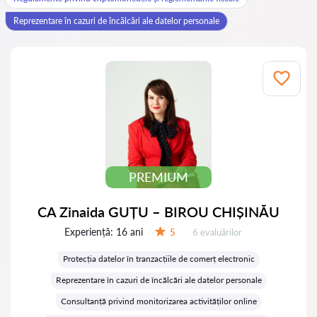
Reprezentare în cazuri de încălcări ale datelor personale
PREMIUM
CA Zinaida GUȚU – BIROU CHIȘINĂU
Experiență:
16 ani
Evaluărilor:
5
6 evaluărilor
Evaluare:
Protecția datelor în tranzacțiile de comerț electronic
Reprezentare în cazuri de încălcări ale datelor personale
Consultanță privind monitorizarea activităților online