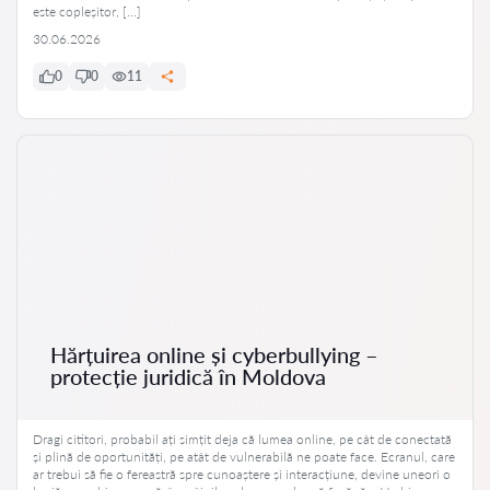
este copleșitor, […]
30.06.2026
0
0
11
Hărțuirea online și cyberbullying –
protecție juridică în Moldova
Dragi cititori, probabil ați simțit deja că lumea online, pe cât de conectată
și plină de oportunități, pe atât de vulnerabilă ne poate face. Ecranul, care
ar trebui să fie o fereastră spre cunoaștere și interacțiune, devine uneori o