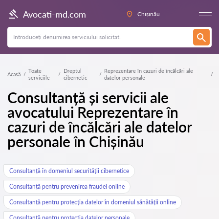
Avocati-md.com
Chișinău
Toate
Dreptul
Reprezentare în cazuri de încălcări ale
Acasă
serviciile
cibernetic
datelor personale
Consultanță și servicii ale
avocatului Reprezentare în
cazuri de încălcări ale datelor
personale în Chișinău
Consultanță în domeniul securității cibernetice
Consultanță pentru prevenirea fraudei online
Consultanță pentru protecția datelor în domeniul sănătății online
Consultanță pentru protecția datelor personale