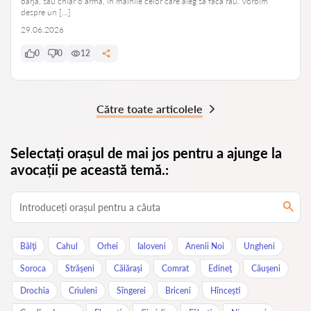
barjă, sau chiar o armă, în mâinile celor care aleg să facă rău. Vorbim
despre un […]
29.06.2026
0
0
12
Către toate articolele
Selectați orașul de mai jos pentru a ajunge la
avocații pe această temă.:
Bălţi
Cahul
Orhei
Ialoveni
Anenii Noi
Ungheni
Soroca
Străşeni
Călăraşi
Comrat
Edineţ
Căuşeni
Drochia
Criuleni
Sîngerei
Briceni
Hînceşti