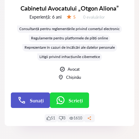
Cabinetul Avocatului „Otgon Aliona”
Experiență:
6 ani
Evaluărilor:
5
0 evaluărilor
Evaluare:
Consultanță pentru reglementările privind comerțul electronic
Regulamente pentru platformele de plăți online
Reprezentare în cazuri de încălcări ale datelor personale
Litigii privind infracțiunile cibernetice
Avocat
Chișinău
Sunați
Scrieți
Scrieți
51
3
1610