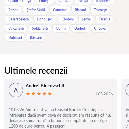
Ceadîr – Lunga
Floreşti
Cimişlia
Făleşti
Nisporeni
Rezina
Ştefan Vodă
Cantemir
Rîşcani
Teleneşti
Basarabeasca
Donduşeni
Glodeni
Leova
Taraclia
Vulcăneşti
Şoldăneşti
Ocniţa
Durleşti
Cricova
Dubăsari
Râșcani
Ultimele recenzii
Andrei Bincovschii
A
11.03.2026
10.03.26 Am trecut vama Leușeni Border Crossing. La
V
întrebarea dacă avem ceva de declarat, am răspuns că nu,
si
deoarece suma totală a bunurilor cumpărate nu depășea
m
1200 de euro pentru 4 pasageri.
vi