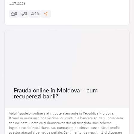
1.07.2026
0
0
15
Frauda online în Moldova – cum
recuperezi banii?
Valul fraudelor online a atins cote alarmante în Republica Moldova,
lăsând în urmă un șir de victime, cu conturile bancare golite și încrederea
zdruncinată. Poate că și dumneavoastră ați fost ținta unei scheme
ingenioase de înșelăciune, sau cunoașteți pe cineva care a căzut pradă
acestor atacuri cibernetice perfide. Sentimentul de neputință și disperare