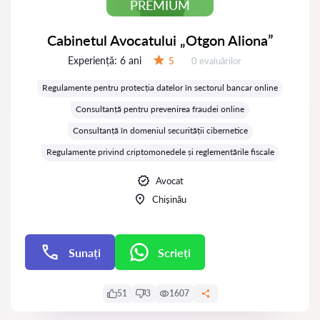
PREMIUM
Cabinetul Avocatului „Otgon Aliona”
Experiență:
6 ani
Evaluărilor:
5
0 evaluărilor
Evaluare:
Regulamente pentru protecția datelor în sectorul bancar online
Consultanță pentru prevenirea fraudei online
Consultanță în domeniul securității cibernetice
Regulamente privind criptomonedele și reglementările fiscale
Avocat
Chișinău
Sunați
Scrieți
Scrieți
51
3
1607