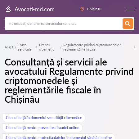
Avocati-md.com
Chișinău
Toate
Dreptul
Regulamente privind criptomonedele și
Acasă
serviciile
cibernetic
reglementările fiscale
Consultanță și servicii ale
avocatului Regulamente privind
criptomonedele și
reglementările fiscale în
Chișinău
Consultanță în domeniul securității cibernetice
Consultanță pentru prevenirea fraudei online
Consultanță pentru protecția datelor în domeniul sănătății online