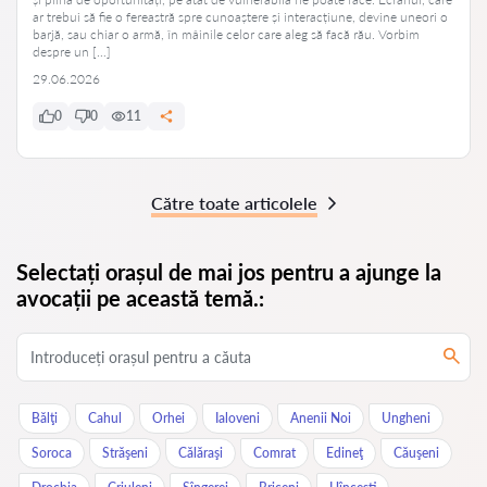
ar trebui să fie o fereastră spre cunoaștere și interacțiune, devine uneori o
barjă, sau chiar o armă, în mâinile celor care aleg să facă rău. Vorbim
despre un […]
29.06.2026
0
0
11
Către toate articolele
Selectați orașul de mai jos pentru a ajunge la
avocații pe această temă.:
Bălţi
Cahul
Orhei
Ialoveni
Anenii Noi
Ungheni
Soroca
Străşeni
Călăraşi
Comrat
Edineţ
Căuşeni