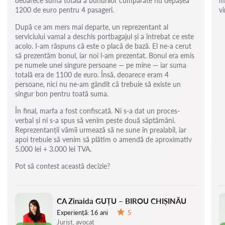
deoarece suma totală a bunurilor cumpărate nu depășea
m
1200 de euro pentru 4 pasageri.
vi
După ce am mers mai departe, un reprezentant al
serviciului vamal a deschis portbagajul și a întrebat ce este
acolo. I-am răspuns că este o placă de bază. El ne-a cerut
să prezentăm bonul, iar noi l-am prezentat. Bonul era emis
pe numele unei singure persoane — pe mine — iar suma
totală era de 1100 de euro. Însă, deoarece eram 4
persoane, nici nu ne-am gândit că trebuie să existe un
singur bon pentru toată suma.
În final, marfa a fost confiscată. Ni s-a dat un proces-
verbal și ni s-a spus să venim peste două săptămâni.
Reprezentanții vămii urmează să ne sune în prealabil, iar
apoi trebuie să venim să plătim o amendă de aproximativ
5.000 lei + 3.000 lei TVA.
Pot să contest această decizie?
CA Zinaida GUȚU – BIROU CHIȘINĂU
Experiență:
16 ani
5
Evaluare:
Jurist, avocat