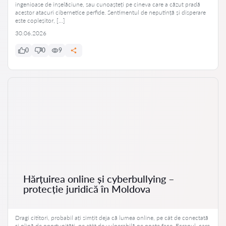
ingenioase de înșelăciune, sau cunoașteți pe cineva care a căzut pradă
acestor atacuri cibernetice perfide. Sentimentul de neputință și disperare
este copleșitor, […]
30.06.2026
0
0
9
Hărțuirea online și cyberbullying –
protecție juridică în Moldova
Dragi cititori, probabil ați simțit deja că lumea online, pe cât de conectată
și plină de oportunități, pe atât de vulnerabilă ne poate face. Ecranul, care