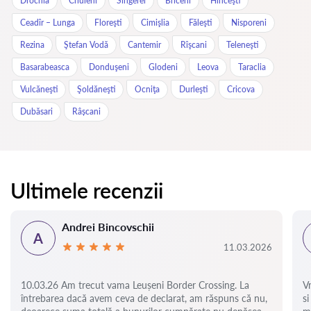
Drochia
Criuleni
Sîngerei
Briceni
Hînceşti
Ceadîr – Lunga
Floreşti
Cimişlia
Făleşti
Nisporeni
Rezina
Ştefan Vodă
Cantemir
Rîşcani
Teleneşti
Basarabeasca
Donduşeni
Glodeni
Leova
Taraclia
Vulcăneşti
Şoldăneşti
Ocniţa
Durleşti
Cricova
Dubăsari
Râșcani
Ultimele recenzii
Andrei Bincovschii
A
11.03.2026
10.03.26 Am trecut vama Leușeni Border Crossing. La
V
întrebarea dacă avem ceva de declarat, am răspuns că nu,
si