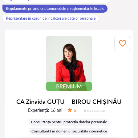
Regulamente privind criptomonedele și reglementările fiscale
Reprezentare în cazuri de încălcări ale datelor personale
PREMIUM
CA Zinaida GUȚU – BIROU CHIȘINĂU
Experiență:
16 ani
Evaluărilor:
5
6 evaluărilor
Evaluare:
Consultanță pentru protecția datelor personale
Consultanță în domeniul securității cibernetice