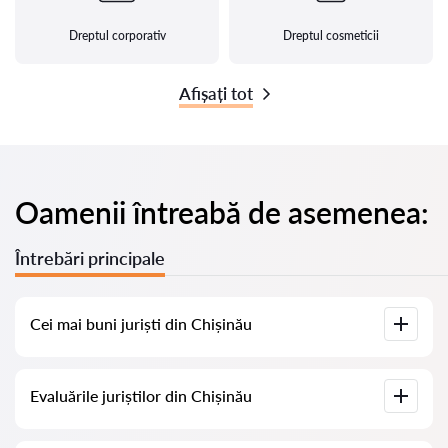
Dreptul corporativ
Dreptul cosmeticii
Afișați tot
Oamenii întreabă de asemenea:
Întrebări principale
Cei mai buni juriști din Chișinău
Am adunat o listă cu cei mai buni juriști din Chișinău, cu
Evaluările juriștilor din Chișinău
informații complete. Prețuri, evaluări, numere de telefon și
adrese.