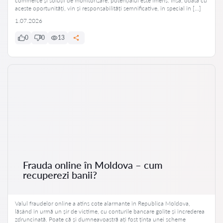
commerce și soluții de monitorizare, potențialul este imens. Însă, odată cu
aceste oportunități, vin și responsabilități semnificative, în special în […]
1.07.2026
0
0
13
Frauda online în Moldova – cum
recuperezi banii?
Valul fraudelor online a atins cote alarmante în Republica Moldova,
lăsând în urmă un șir de victime, cu conturile bancare golite și încrederea
zdruncinată. Poate că și dumneavoastră ați fost ținta unei scheme