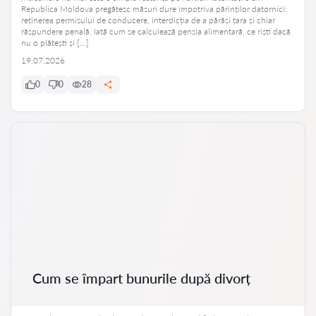
Republica Moldova pregătesc măsuri dure împotriva părinților datornici:
reținerea permisului de conducere, interdicția de a părăsi țara și chiar
răspundere penală. Iată cum se calculează pensia alimentară, ce riști dacă
nu o plătești și […]
19.07.2026
0
0
28
Cum se împart bunurile după divorț