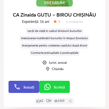
PREMIUM
CA Zinaida GUȚU – BIROU CHIȘINĂU
Experiență:
16 ani
Evaluărilor:
5
6 evaluărilor
Evaluare:
Lecții de viață în cadrul diviziunii bunurilor
Interzicerea înstrăinării bunurilor în timpul divorțului
Aranjamente pentru creșterea copilului după divorț
Contracte prenupțiale și postnupțiale
Jurist, avocat
Chișinău
Sunați
Scrieți
Scrieți
62
4
1969