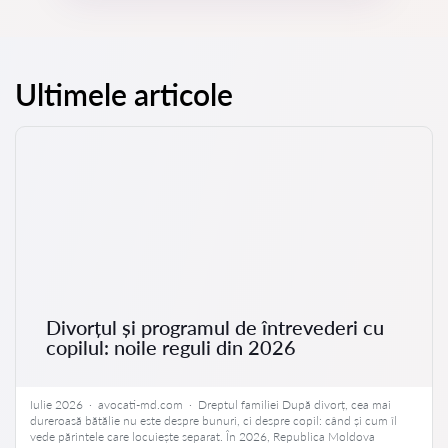
Ultimele articole
Divorțul și programul de întrevederi cu
copilul: noile reguli din 2026
Iulie 2026 · avocati-md.com · Dreptul familiei După divorț, cea mai
dureroasă bătălie nu este despre bunuri, ci despre copil: când și cum îl
vede părintele care locuiește separat. În 2026, Republica Moldova