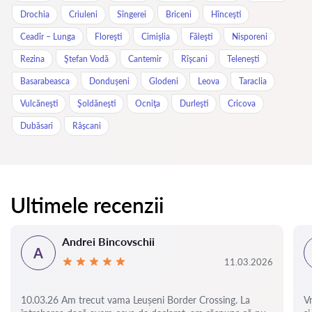
Drochia
Criuleni
Sîngerei
Briceni
Hînceşti
Ceadîr – Lunga
Floreşti
Cimişlia
Făleşti
Nisporeni
Rezina
Ştefan Vodă
Cantemir
Rîşcani
Teleneşti
Basarabeasca
Donduşeni
Glodeni
Leova
Taraclia
Vulcăneşti
Şoldăneşti
Ocniţa
Durleşti
Cricova
Dubăsari
Râșcani
Ultimele recenzii
Andrei Bincovschii
A
11.03.2026
10.03.26 Am trecut vama Leușeni Border Crossing. La
V