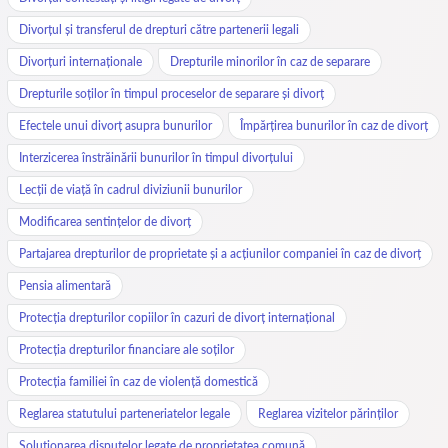
Divorțul și transferul de drepturi către partenerii legali
Divorțuri internaționale
Drepturile minorilor în caz de separare
Drepturile soților în timpul proceselor de separare și divorț
Efectele unui divorț asupra bunurilor
Împărțirea bunurilor în caz de divorț
Interzicerea înstrăinării bunurilor în timpul divorțului
Lecții de viață în cadrul diviziunii bunurilor
Modificarea sentințelor de divorț
Partajarea drepturilor de proprietate și a acțiunilor companiei în caz de divorț
Pensia alimentară
Protecția drepturilor copiilor în cazuri de divorț internațional
Protecția drepturilor financiare ale soților
Protecția familiei în caz de violență domestică
Reglarea statutului parteneriatelor legale
Reglarea vizitelor părinților
Soluționarea disputelor legate de proprietatea comună