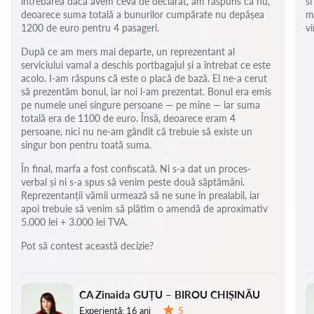
întrebarea dacă avem ceva de declarat, am răspuns că nu,
si
deoarece suma totală a bunurilor cumpărate nu depășea
m
1200 de euro pentru 4 pasageri.
vi
După ce am mers mai departe, un reprezentant al
serviciului vamal a deschis portbagajul și a întrebat ce este
acolo. I-am răspuns că este o placă de bază. El ne-a cerut
să prezentăm bonul, iar noi l-am prezentat. Bonul era emis
pe numele unei singure persoane — pe mine — iar suma
totală era de 1100 de euro. Însă, deoarece eram 4
persoane, nici nu ne-am gândit că trebuie să existe un
singur bon pentru toată suma.
În final, marfa a fost confiscată. Ni s-a dat un proces-
verbal și ni s-a spus să venim peste două săptămâni.
Reprezentanții vămii urmează să ne sune în prealabil, iar
apoi trebuie să venim să plătim o amendă de aproximativ
5.000 lei + 3.000 lei TVA.
Pot să contest această decizie?
CA Zinaida GUȚU – BIROU CHIȘINĂU
Experiență:
16 ani
5