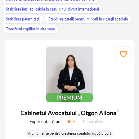
Stabilirea legii aplicabile în cazul unui divorț internațional
Stabilirea paternității
Stabilirea tutelii pentru minorii în situații speciale
Transferul copiilor în alte state
PREMIUM
Cabinetul Avocatului „Otgon Aliona”
Experiență:
6 ani
Evaluărilor:
5
0 evaluărilor
Evaluare:
Aranjamente pentru creșterea copilului după divorț