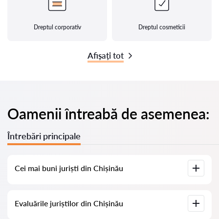
Dreptul corporativ
Dreptul cosmeticii
Afișați tot
Oamenii întreabă de asemenea:
Întrebări principale
Cei mai buni juriști din Chișinău
Am adunat o listă cu cei mai buni juriști din Chișinău, cu
Evaluările juriștilor din Chișinău
informații complete. Prețuri, evaluări, numere de telefon și
adrese.