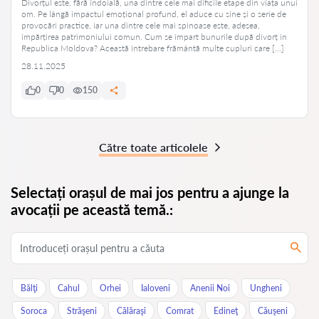
Divorțul este, fără îndoială, una dintre cele mai dificile etape din viața unui
om. Pe lângă impactul emoțional profund, el aduce cu sine și o serie de
provocări practice, iar una dintre cele mai spinoase este, adesea,
împărțirea patrimoniului comun. Cum se împart bunurile după divorț în
Republica Moldova? Această întrebare frământă multe cupluri care […]
28.11.2025
0
0
150
Către toate articolele
Selectați orașul de mai jos pentru a ajunge la
avocații pe această temă.:
Bălţi
Cahul
Orhei
Ialoveni
Anenii Noi
Ungheni
Soroca
Străşeni
Călăraşi
Comrat
Edineţ
Căuşeni