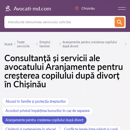
Avocati-md.com
Chișinău
Toate
Dreptul
Aranjamente pentru creșterea copilului
Acasă
serviciile
familiei
după divorț
Consultanță și servicii ale
avocatului Aranjamente pentru
creșterea copilului după divorț
în Chișinău
Abuzul în familie și protecția drepturilor
Acorduri privind împărțirea bunurilor în caz de separare
Aranjamente pentru creșterea copilului după divorț
Căsătorii și parteneriate în afaceri
Conflicte legale între părinți și copii