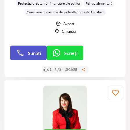
Protecția drepturilor financiare ale soților
Pensia alimentară
Consiliere în cazurile de violență domestică și abuz
Avocat
Chișinău
Sunați
Scrieți
Scrieți
51
3
1608