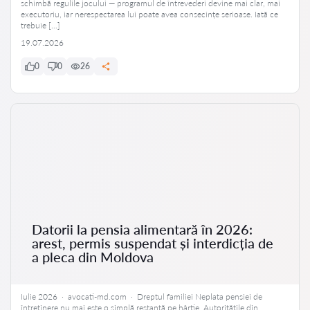
schimbă regulile jocului — programul de întrevederi devine mai clar, mai
executoriu, iar nerespectarea lui poate avea consecințe serioase. Iată ce
trebuie […]
19.07.2026
0
0
26
Datorii la pensia alimentară în 2026:
arest, permis suspendat și interdicția de
a pleca din Moldova
Iulie 2026 · avocati-md.com · Dreptul familiei Neplata pensiei de
întreținere nu mai este o simplă restanță pe hârtie. Autoritățile din