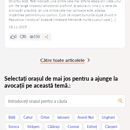
Divorțul este, fără îndoială, una dintre cele mai dificile etape din viața unui
om. Pe lângă impactul emoțional profund, el aduce cu sine și o serie de
provocări practice, iar una dintre cele mai spinoase este, adesea,
împărțirea patrimoniului comun. Cum se împart bunurile după divorț în
Republica Moldova? Această întrebare frământă multe cupluri care […]
28.11.2025
0
0
150
Către toate articolele
Selectați orașul de mai jos pentru a ajunge la
avocații pe această temă.:
Bălţi
Cahul
Orhei
Ialoveni
Anenii Noi
Ungheni
Soroca
Străşeni
Călăraşi
Comrat
Edineţ
Căuşeni