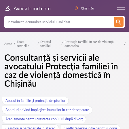
Avocati-md.com
Chișinău
Toate
Dreptul
Protecția familiei în caz de violență
Acasă
serviciile
familiei
domestică
Consultanță și servicii ale
avocatului Protecția familiei în
caz de violență domestică în
Chișinău
Abuzul în familie și protecția drepturilor
Acorduri privind împărțirea bunurilor în caz de separare
Aranjamente pentru creșterea copilului după divorț
Căsătorii și parteneriate în afaceri
Conflicte legale între părinți și copii