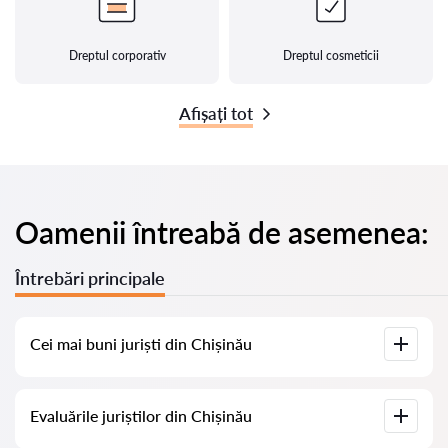
Dreptul corporativ
Dreptul cosmeticii
Afișați tot
Oamenii întreabă de asemenea:
Întrebări principale
Cei mai buni juriști din Chișinău
Am adunat o listă cu cei mai buni juriști din Chișinău, cu
Evaluările juriștilor din Chișinău
informații complete. Prețuri, evaluări, numere de telefon și
adrese.