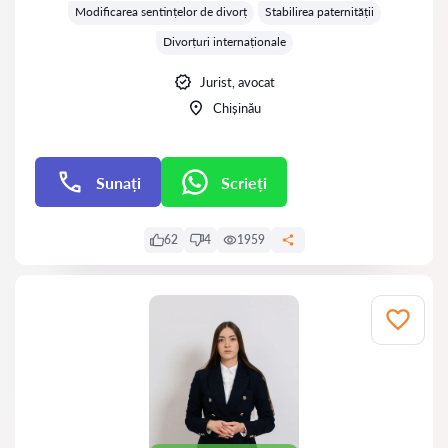
Modificarea sentințelor de divorț
Stabilirea paternității
Divorțuri internaționale
Jurist, avocat
Chișinău
Sunați
Scrieți
Scrieți
62
4
1959