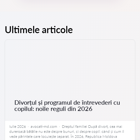
Ultimele articole
Divorțul și programul de întrevederi cu
copilul: noile reguli din 2026
Iulie 2026 · avocati-md.com · Dreptul familiei După divorț, cea mai
dureroasă bătălie nu este despre bunuri, ci despre copil: când și cum îl
vede părintele care locuiește separat. În 2026, Republica Moldova