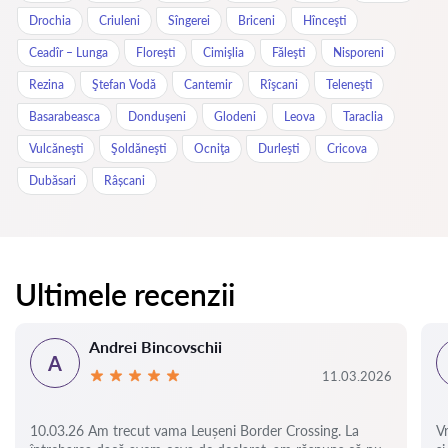
Drochia
Criuleni
Sîngerei
Briceni
Hînceşti
Ceadîr – Lunga
Floreşti
Cimişlia
Făleşti
Nisporeni
Rezina
Ştefan Vodă
Cantemir
Rîşcani
Teleneşti
Basarabeasca
Donduşeni
Glodeni
Leova
Taraclia
Vulcăneşti
Şoldăneşti
Ocniţa
Durleşti
Cricova
Dubăsari
Râșcani
Ultimele recenzii
Andrei Bincovschii
A
11.03.2026
10.03.26 Am trecut vama Leușeni Border Crossing. La
V