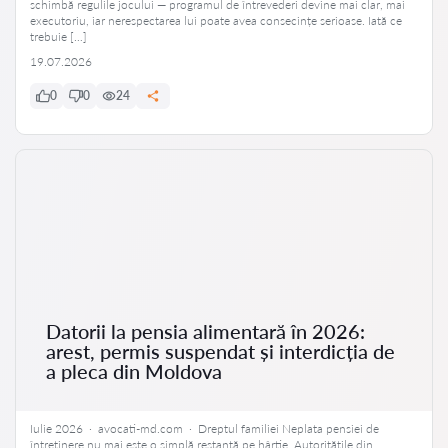
schimbă regulile jocului — programul de întrevederi devine mai clar, mai
executoriu, iar nerespectarea lui poate avea consecințe serioase. Iată ce
trebuie […]
19.07.2026
0
0
24
Datorii la pensia alimentară în 2026:
arest, permis suspendat și interdicția de
a pleca din Moldova
Iulie 2026 · avocati-md.com · Dreptul familiei Neplata pensiei de
întreținere nu mai este o simplă restanță pe hârtie. Autoritățile din