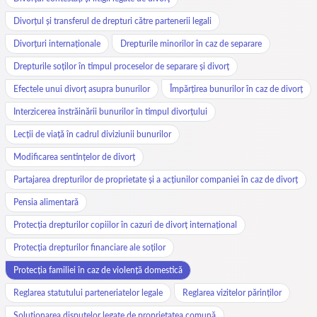
Divorțul și transferul de drepturi către partenerii legali
Divorțuri internaționale
Drepturile minorilor în caz de separare
Drepturile soților în timpul proceselor de separare și divorț
Efectele unui divorț asupra bunurilor
Împărțirea bunurilor în caz de divorț
Interzicerea înstrăinării bunurilor în timpul divorțului
Lecții de viață în cadrul diviziunii bunurilor
Modificarea sentințelor de divorț
Partajarea drepturilor de proprietate și a acțiunilor companiei în caz de divorț
Pensia alimentară
Protecția drepturilor copiilor în cazuri de divorț internațional
Protecția drepturilor financiare ale soților
Protecția familiei în caz de violență domestică
Reglarea statutului parteneriatelor legale
Reglarea vizitelor părinților
Soluționarea disputelor legate de proprietatea comună