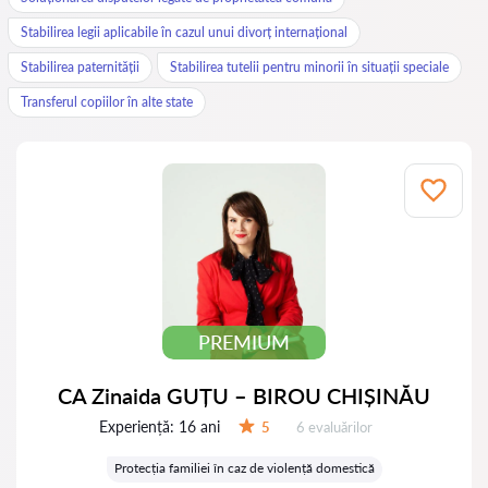
Stabilirea legii aplicabile în cazul unui divorț internațional
Stabilirea paternității
Stabilirea tutelii pentru minorii în situații speciale
Transferul copiilor în alte state
PREMIUM
CA Zinaida GUȚU – BIROU CHIȘINĂU
Experiență:
16 ani
Evaluărilor:
5
6 evaluărilor
Evaluare:
Protecția familiei în caz de violență domestică