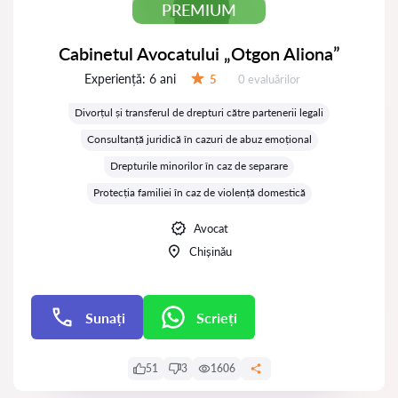
PREMIUM
Cabinetul Avocatului „Otgon Aliona”
Experiență:
6 ani
Evaluărilor:
5
0 evaluărilor
Evaluare:
Divorțul și transferul de drepturi către partenerii legali
Consultanță juridică în cazuri de abuz emoțional
Drepturile minorilor în caz de separare
Protecția familiei în caz de violență domestică
Avocat
Chișinău
Sunați
Scrieți
Scrieți
51
3
1606