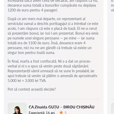
întrebarea dacă avem ceva de declarat, am răspuns că nu,
si
deoarece suma totală a bunurilor cumpărate nu depășea
m
1200 de euro pentru 4 pasageri.
vi
După ce am mers mai departe, un reprezentant al
serviciului vamal a deschis portbagajul și a întrebat ce este
acolo. I-am răspuns că este o placă de bază. El ne-a cerut
să prezentăm bonul, iar noi l-am prezentat. Bonul era emis
pe numele unei singure persoane — pe mine — iar suma
totală era de 1100 de euro. Însă, deoarece eram 4
persoane, nici nu ne-am gândit că trebuie să existe un
singur bon pentru toată suma.
În final, marfa a fost confiscată. Ni s-a dat un proces-
verbal și ni s-a spus să venim peste două săptămâni.
Reprezentanții vămii urmează să ne sune în prealabil, iar
apoi trebuie să venim să plătim o amendă de aproximativ
5.000 lei + 3.000 lei TVA.
Pot să contest această decizie?
CA Zinaida GUȚU – BIROU CHIȘINĂU
Experiență:
16 ani
5