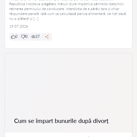
Republica Moldova pregătesc măsuri dure împotriva părinților datornici:
reținerea permisului de conducere, interdicția de a părăsi țara și chiar
răspundere penală. Iată cum se calculează pensia alimentară, ce riști dacă
nu o plătești și […]
19.07.2026
0
0
27
Cum se împart bunurile după divorț