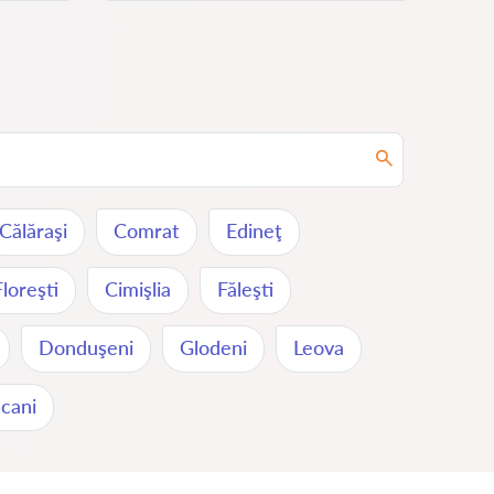
Călăraşi
Comrat
Edineţ
Floreşti
Cimişlia
Făleşti
Donduşeni
Glodeni
Leova
cani