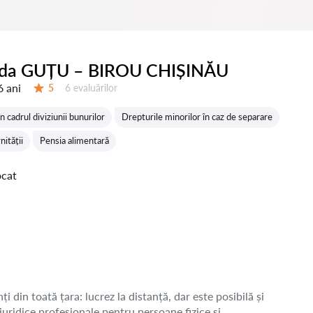
ida GUȚU – BIROU CHIȘINĂU
6 ani
Evaluărilor:
5
6 evaluărilor
Evaluare:
în cadrul diviziunii bunurilor
Drepturile minorilor în caz de separare
nității
Pensia alimentară
ocat
ți din toată țara: lucrez la distanță, dar este posibilă și
 juridice profesionale pentru persoane fizice și