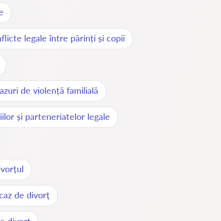
e
licte legale între părinți și copii
zuri de violență familială
lor și parteneriatelor legale
ivorțul
caz de divorț