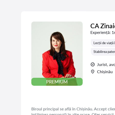
CA Zina
Experiență:
1
Lecții de viață 
Stabilirea pater
Jurist, av
Chișinău
PREMIUM
Biroul principal se află în Chișinău. Accept clien
întâlnirea personală în alte orașe. Ofer servicii