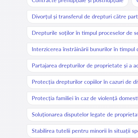
Contracte prenupțiale și postnupțiale
Divorțul și transferul de drepturi către parte
Drepturile soților în timpul proceselor de s
Interzicerea înstrăinării bunurilor în timpul 
Partajarea drepturilor de proprietate și a a
Protecția drepturilor copiilor în cazuri de d
Protecția familiei în caz de violență domest
Soluționarea disputelor legate de proprie
Stabilirea tutelii pentru minorii în situații s