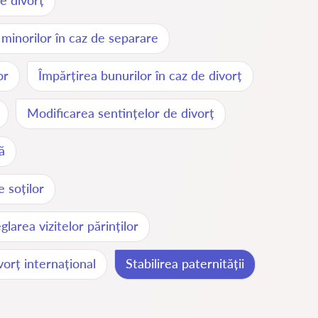
de divorț
 minorilor în caz de separare
or
Împărțirea bunurilor în caz de divorț
Modificarea sentințelor de divorț
ă
e soților
glarea vizitelor părinților
ivorț internațional
Stabilirea paternității