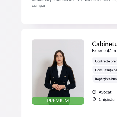
companii.
Cabinetu
Experiență:
6
Contracte pren
Consultanță pen
Împărțirea bunu
Avocat
Chișinău
PREMIUM