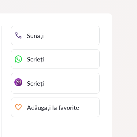
Sunați
Scrieți
Scrieți
Adăugați la favorite