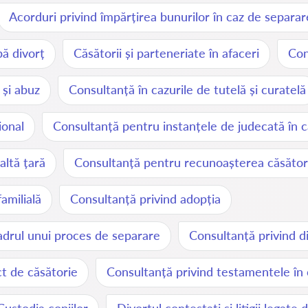
Acorduri privind împărțirea bunurilor în caz de separar
ă divorț
Căsătorii și parteneriate în afaceri
Conf
 și abuz
Consultanță în cazurile de tutelă și curatelă
ional
Consultanță pentru instanțele de judecată în ca
altă țară
Consultanță pentru recunoașterea căsătorii
amilială
Consultanță privind adopția
cadrul unui proces de separare
Consultanță privind d
ct de căsătorie
Consultanță privind testamentele în 