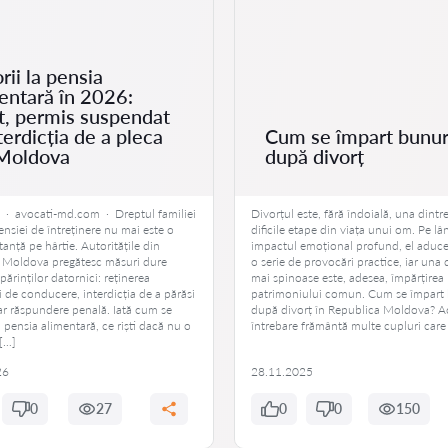
rii la pensia
entară în 2026:
t, permis suspendat
nterdicția de a pleca
Cum se împart bunur
 Moldova
după divorț
6 · avocati-md.com · Dreptul familiei
Divorțul este, fără îndoială, una dintr
nsiei de întreținere nu mai este o
dificile etape din viața unui om. Pe lâ
tanță pe hârtie. Autoritățile din
impactul emoțional profund, el aduce 
 Moldova pregătesc măsuri dure
o serie de provocări practice, iar una 
părinților datornici: reținerea
mai spinoase este, adesea, împărțirea
 de conducere, interdicția de a părăsi
patrimoniului comun. Cum se împart 
iar răspundere penală. Iată cum se
după divorț în Republica Moldova? A
 pensia alimentară, ce riști dacă nu o
întrebare frământă multe cupluri care
 […]
26
28.11.2025
0
27
0
0
150