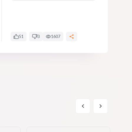
51
3
1607