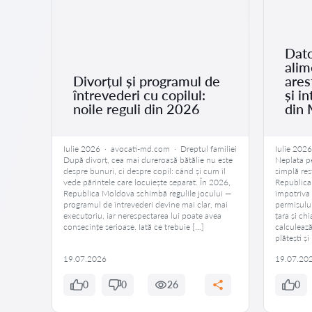
Dato
alim
Divorțul și programul de
ares
întrevederi cu copilul:
și i
noile reguli din 2026
din
ioadă de
Iulie 2026 · avocati-md.com · Dreptul familiei
Iulie 202
După divorț, cea mai dureroasă bătălie nu este
Neplata pe
fi
despre bunuri, ci despre copil: când și cum îl
simplă res
birint
vede părintele care locuiește separat. În 2026,
Republica
tape
Republica Moldova schimbă regulile jocului —
împotriva 
 și a-ți
programul de întrevederi devine mai clar, mai
permisului
amiliei
executoriu, iar nerespectarea lui poate avea
țara și ch
consecințe serioase. Iată ce trebuie […]
calculează
plătești și
19.07.2026
19.07.20
0
0
26
0