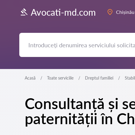
Avocati-md.com
Chișinău
Acasă
Toate serviciile
Dreptul familiei
Stabil
Consultanță și se
paternității în C