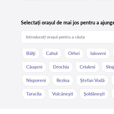
Selectați orașul de mai jos pentru a ajung
Bălţi
Cahul
Orhei
Ialoveni
Căuşeni
Drochia
Criuleni
Sîng
Nisporeni
Rezina
Ştefan Vodă
Taraclia
Vulcăneşti
Şoldăneşti