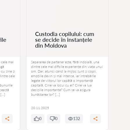
Custodia copilului: cum
ile
se decide în instanțele
Di
din Moldova
pa
e cele mai
Separarea de partener este, fără îndoială, una
Când o 
ngă
dintre cele mai dificile experiențe din viața unui
o inten
cu sine și
om. Dar, atunci când la mijloc sunt și copii,
incerti
dintre cele
emoțiile devin și mai intense, iar întrebările
copleși
legate de viitorul lor capătă o importanță
fără ie
bunurile
capitală. Cine va locui cu ei? Cine va lua
este cr
ceastă
deciziile importante? Cum se va asigura
proteja
 […]
bunăstarea lor? […]
tale. A
20.11.2025
20.11
0
0
132
0