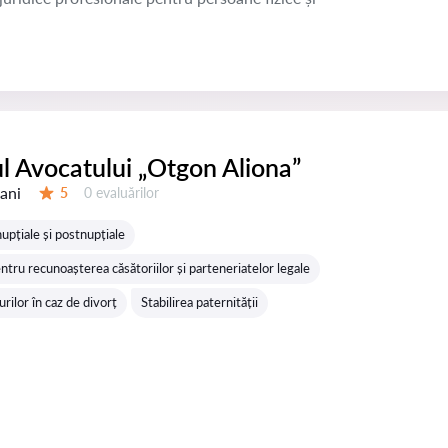
l Avocatului „Otgon Aliona”
 ani
Evaluărilor:
5
0 evaluărilor
Evaluare:
upțiale și postnupțiale
tru recunoașterea căsătoriilor și parteneriatelor legale
rilor în caz de divorț
Stabilirea paternității