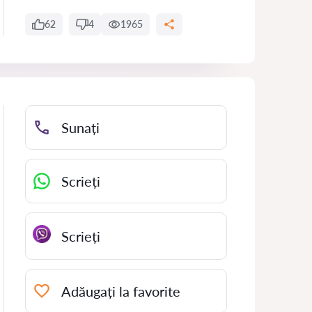
62
4
1965
Sunați
Scrieți
Scrieți
Adăugați la favorite