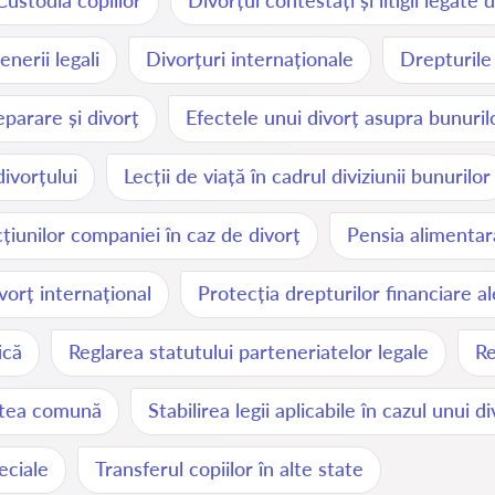
Custodia copiilor
Divorțul contestați și litigii legate 
nerii legali
Divorțuri internaționale
Drepturile
eparare și divorț
Efectele unui divorț asupra bunuril
divorțului
Lecții de viață în cadrul diviziunii bunurilor
cțiunilor companiei în caz de divorț
Pensia alimentar
ivorț internațional
Protecția drepturilor financiare al
ică
Reglarea statutului parteneriatelor legale
Re
tatea comună
Stabilirea legii aplicabile în cazul unui d
peciale
Transferul copiilor în alte state