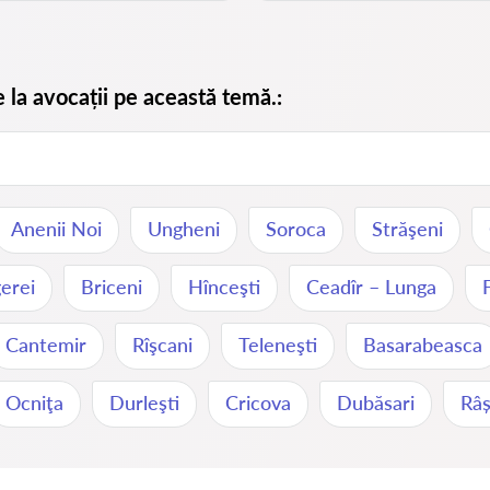
e la avocații pe această temă.:
Anenii Noi
Ungheni
Soroca
Străşeni
erei
Briceni
Hînceşti
Ceadîr – Lunga
Cantemir
Rîşcani
Teleneşti
Basarabeasca
Ocniţa
Durleşti
Cricova
Dubăsari
Râș