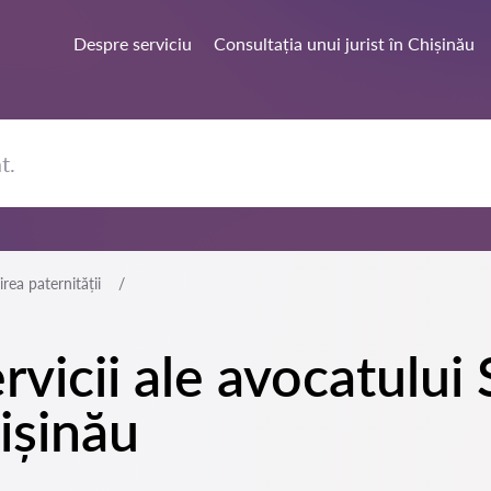
Despre serviciu
Consultația unui jurist în Chișinău
irea paternității
rvicii ale avocatului 
hișinău